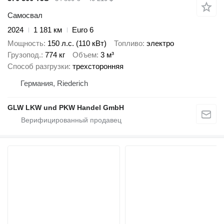
Самосвал
2024
1 181 км
Euro 6
Мощность
150 л.с. (110 кВт)
Топливо
электро
Грузопод.
774 кг
Объем
3 м³
Способ разгрузки
трехсторонняя
Германия, Riederich
GLW LKW und PKW Handel GmbH