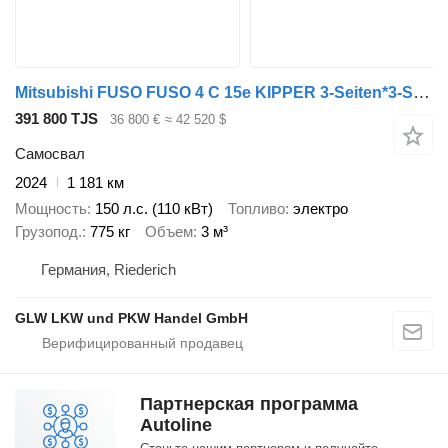
Mitsubishi FUSO FUSO 4 C 15e KIPPER 3-Seiten*3-Sitzer*VORFÜHR
391 800 TJS
36 800 €
≈ 42 520 $
Самосвал
2024
1 181 км
Мощность
150 л.с. (110 кВт)
Топливо
электро
Грузопод.
775 кг
Объем
3 м³
Германия, Riederich
GLW LKW und PKW Handel GmbH
Партнерская программа
Autoline