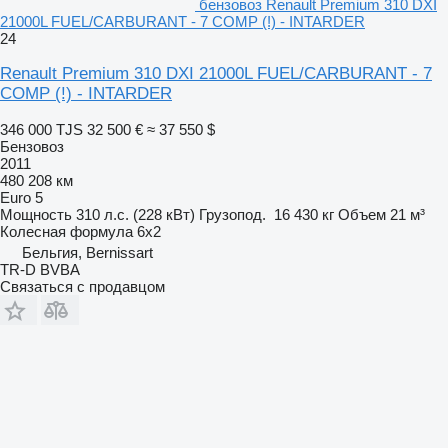
бензовоз Renault Premium 310 DXI
21000L FUEL/CARBURANT - 7 COMP (!) - INTARDER
24
Renault Premium 310 DXI 21000L FUEL/CARBURANT - 7
COMP (!) - INTARDER
346 000 TJS
32 500 €
≈ 37 550 $
Бензовоз
2011
480 208 км
Euro 5
Мощность
310 л.с. (228 кВт)
Грузопод.
16 430 кг
Объем
21 м³
Колесная формула
6x2
Бельгия, Bernissart
TR-D BVBA
Связаться с продавцом