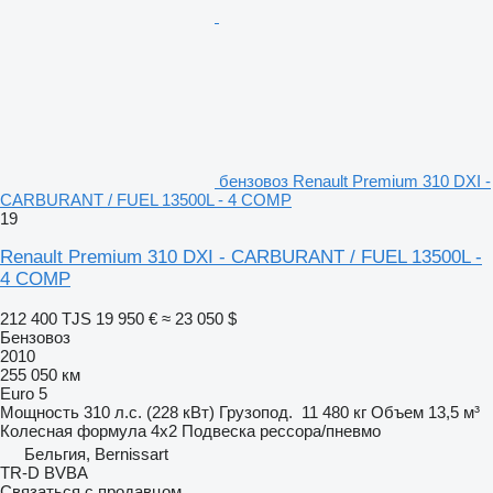
бензовоз Renault Premium 310 DXI -
CARBURANT / FUEL 13500L - 4 COMP
19
Renault Premium 310 DXI - CARBURANT / FUEL 13500L -
4 COMP
212 400 TJS
19 950 €
≈ 23 050 $
Бензовоз
2010
255 050 км
Euro 5
Мощность
310 л.с. (228 кВт)
Грузопод.
11 480 кг
Объем
13,5 м³
Колесная формула
4x2
Подвеска
рессора/пневмо
Бельгия, Bernissart
TR-D BVBA
Связаться с продавцом