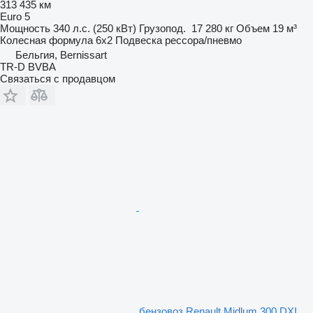
313 435 км
Euro 5
Мощность
340 л.с. (250 кВт)
Грузопод.
17 280 кг
Объем
19 м³
Колесная формула
6x2
Подвеска
рессора/пневмо
Бельгия, Bernissart
TR-D BVBA
Связаться с продавцом
бензовоз Renault Midlum 300 DXI