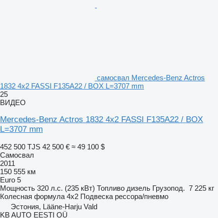
самосвал Mercedes-Benz Actros
1832 4x2 FASSI F135A22 / BOX L=3707 mm
25
ВИДЕО
Mercedes-Benz Actros 1832 4x2 FASSI F135A22 / BOX
L=3707 mm
452 500 TJS
42 500 €
≈ 49 100 $
Самосвал
2011
150 555 км
Euro 5
Мощность
320 л.с. (235 кВт)
Топливо
дизель
Грузопод.
7 225 кг
Колесная формула
4x2
Подвеска
рессора/пневмо
Эстония, Lääne-Harju Vald
KB AUTO EESTI OÜ