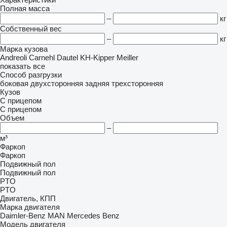
Полная масса
–
кг
Собственный вес
–
кг
Марка кузова
Andreoli
Carnehl
Dautel
KH-Kipper
Meiller
показать все
Способ разгрузки
боковая
двухсторонняя
задняя
трехсторонняя
Кузов
С прицепом
С прицепом
Объем
–
м³
Фаркоп
Фаркоп
Подвижный пол
Подвижный пол
PTO
PTO
Двигатель, КПП
Марка двигателя
Daimler-Benz
MAN
Mercedes Benz
Модель двигателя