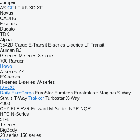
Jumper
AS
CF
LF
XB
XD
XF
Novus
CA
JH6
F-series
Ducato
TDK
Alpha
3542D
Cargo
E-Transit
E-series
L-series
LT
Transit
Auman
BJ
G series
M series
X series
700
Ranger
Howo
A-series
ZZ
EX-series
H-series
L-series
W-series
IVECO
Daily
EuroCargo
EuroStar
Eurotech
Eurotrakker
Magirus
S-Way
Stralis
T-Way
Trakker
Turbostar
X-Way
4900
CYZ
ELF
FVR
Forward
M-Series
NPR
NQR
HFC
N-Series
9T-1
T-series
BigBody
29 series
150 series