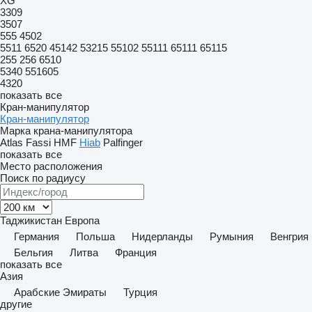
XG
3309
3507
555
4502
5511
6520
45142
53215
55102
55111
65111
65115
255
256
6510
5340
551605
4320
показать все
Кран-манипулятор
Кран-манипулятор
Марка крана-манипулятора
Atlas
Fassi
HMF
Hiab
Palfinger
показать все
Место расположения
Поиск по радиусу
Таджикистан
Европа
Германия
Польша
Нидерланды
Румыния
Венгрия
Бельгия
Литва
Франция
показать все
Азия
Арабские Эмираты
Турция
другие