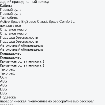
задний привод
полный привод
Кабина
Правый руль
Правый руль
Тип кабины
Active Space
BigSpace
ClassicSpace
Comfort
L
показать все
Спальное место
Спальное место
Подушка безопасности
Подушка безопасности
Автономный обогреватель
Автономный обогреватель
Кондиционер
Кондиционер
Круиз-контроль (темпомат)
Круиз-контроль (темпомат)
Тахограф
Тахограф
Оси
ABS
ABS
EBS
EBS
Подвеска
параболическая
пневмо/пневмо
рессора/пневмо
рессора/