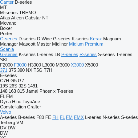
Canter
D-series
MT
M-series
TREMO
Atlas
Atleon
Cabstar
NT
Movano
Boxer
Porter
C-series
D-series
D Wide
G-series
K-series
Kerax
Magnum
Manager
Mascott
Master
Midliner
Midlum
Premium
Scania
G-series
K-series
L-series
LB
P-series
R-series
S-series
T-series
SKI
F2000
F3000
H3000
L3000
M3000
X3000
X5000
371
375
380
NX
T5G
T7H
E-series
C7H
G5
G7
19S
26S
32S
1491
148
163
815
Jamal
Phoenix
T-series
FL
FM
Dyna
Hino
ToyoAce
Constellation
Crafter
Volvo
A-series
B-series
F89
FE
FH
FL
FM
FMX
L-series
N-series
S-series
Terberg
VM
DV
DW
DW