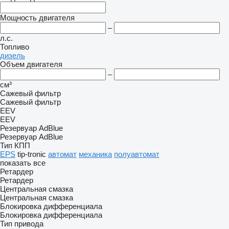
Мощность двигателя
–
л.с.
Топливо
дизель
Объем двигателя
–
см³
Сажевый фильтр
Сажевый фильтр
EEV
EEV
Резервуар AdBlue
Резервуар AdBlue
Тип КПП
EPS
tip-tronic
автомат
механика
полуавтомат
показать все
Ретардер
Ретардер
Центральная смазка
Центральная смазка
Блокировка дифференциала
Блокировка дифференциала
Тип привода