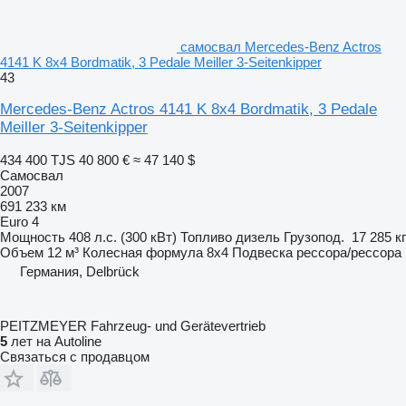
самосвал Mercedes-Benz Actros
4141 K 8x4 Bordmatik, 3 Pedale Meiller 3-Seitenkipper
43
Mercedes-Benz Actros 4141 K 8x4 Bordmatik, 3 Pedale
Meiller 3-Seitenkipper
434 400 TJS
40 800 €
≈ 47 140 $
Самосвал
2007
691 233 км
Euro 4
Мощность
408 л.с. (300 кВт)
Топливо
дизель
Грузопод.
17 285 кг
Объем
12 м³
Колесная формула
8x4
Подвеска
рессора/рессора
Германия, Delbrück
PEITZMEYER Fahrzeug- und Gerätevertrieb
5
лет на Autoline
Связаться с продавцом