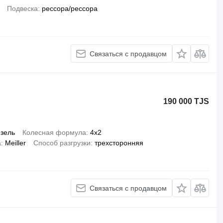
Подвеска
рессора/рессора
Связаться с продавцом
190 000 TJS
зель
Колесная формула
4x2
а
Meiller
Способ разгрузки
трехсторонняя
Связаться с продавцом