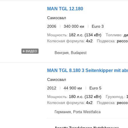
MAN TGL 12.180
Самосвал
2006
340 000 км
Euro 3
Мощность
182 л.с. (134 кВт)
Топливо
ди
Колесная формула
4x2
Подвеска
рессо
ВИДЕО
Венгрия, Budapest
MAN TGL 8.180 3 Seitenkipper mit a
Самосвал
2012
44 900 км
Euro 5
Мощность
180 л.с. (132 кВт)
Грузопод.
Колесная формула
4x2
Подвеска
рессо
Германия, Porta Westfalica