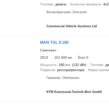
Топливо
дизель
Колесная формула
4x2
Великобритания, Doncaster
Commercial Vehicle Auctions Ltd
MAN TGL 8.180
Самосвал
2013
151 500 км
Euro 5
Мощность
180 л.с. (132 кВт)
Топливо
ди
Подвеска
рессора/рессора
Марка кузов
Германия, Oberhausen
KTM Kommunal-Technik Mori GmbH