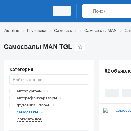
Autoline
Грузовики
Самосвалы
Самосвалы MAN
Са
Самосвалы MAN TGL
Категория
62 объявл
автофургоны
авторефрижераторы
грузовики шторы
самосвалы
показать все