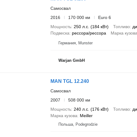
Самосвал
2016
170 000 км
Euro 6
Мощность
250 л.с. (184 кВт)
Топливо
ди
Подвеска
рессора/рессора
Марка кузов
Германия, Munster
Warjan GmbH
MAN TGL 12.240
Самосвал
2007
508 000 км
Мощность
240 л.с. (176 кВт)
Топливо
ди
Марка кузова
Meiller
Польша, Podegrodzie