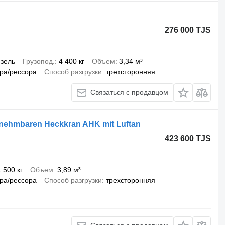
276 000 TJS
зель
Грузопод.
4 400 кг
Объем
3,34 м³
ра/рессора
Способ разгрузки
трехсторонняя
Связаться с продавцом
bnehmbaren Heckkran AHK mit Luftan
423 600 TJS
1 500 кг
Объем
3,89 м³
ра/рессора
Способ разгрузки
трехсторонняя