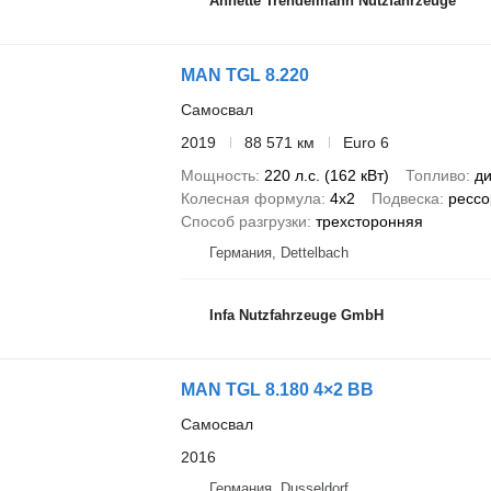
Annette Trendelmann Nutzfahrzeuge
MAN TGL 8.220
Самосвал
2019
88 571 км
Euro 6
Мощность
220 л.с. (162 кВт)
Топливо
ди
Колесная формула
4x2
Подвеска
рессо
Способ разгрузки
трехсторонняя
Германия, Dettelbach
Infa Nutzfahrzeuge GmbH
MAN TGL 8.180 4×2 BB
Самосвал
2016
Германия, Dusseldorf