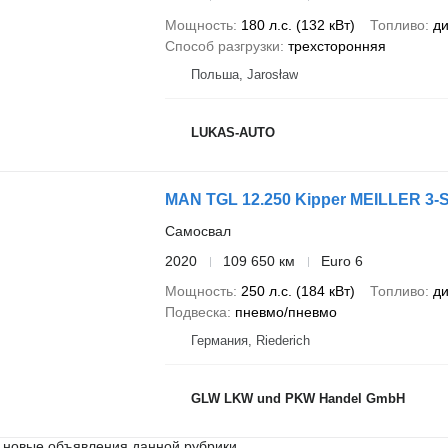
Мощность
180 л.с. (132 кВт)
Топливо
ди
Способ разгрузки
трехсторонняя
Польша, Jarosław
LUKAS-AUTO
MAN TGL 12.250 Kipper MEILLER 3-S
Самосвал
2020
109 650 км
Euro 6
Мощность
250 л.с. (184 кВт)
Топливо
ди
Подвеска
пневмо/пневмо
Германия, Riederich
GLW LKW und PKW Handel GmbH
 новые объявления данной рубрики