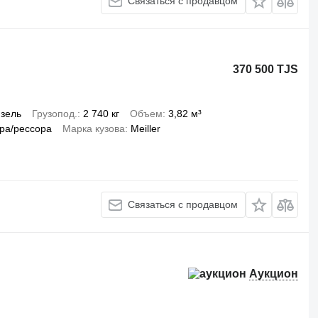
Связаться с продавцом
370 500 TJS
зель
Грузопод.
2 740 кг
Объем
3,82 м³
ра/рессора
Марка кузова
Meiller
Связаться с продавцом
Аукцион