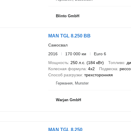
Blinto GmbH
MAN TGL 8.250 BB
Самосвал
2016
170 000 км
Euro 6
Мощность
250 л.с. (184 кВт)
Топливо
ди
Колесная формула
4x2
Подвеска
рессо
Способ разгрузки
трехсторонняя
Германия, Munster
Warjan GmbH
MAN TGL 8.250