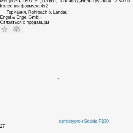
Мощность
160 л.с. (118 кВт)
Топливо
дизель
Грузопод.
2 500 кг
Колесная формула
4x2
Германия, Rohrbach b. Landau
Engel & Engel GmbH
Связаться с продавцом
автофургон Scania P230
27