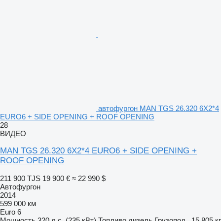
автофургон MAN TGS 26.320 6X2*4
EURO6 + SIDE OPENING + ROOF OPENING
28
ВИДЕО
MAN TGS 26.320 6X2*4 EURO6 + SIDE OPENING +
ROOF OPENING
211 900 TJS
19 900 €
≈ 22 990 $
Автофургон
2014
599 000 км
Euro 6
Мощность
320 л.с. (235 кВт)
Топливо
дизель
Грузопод.
15 805 кг