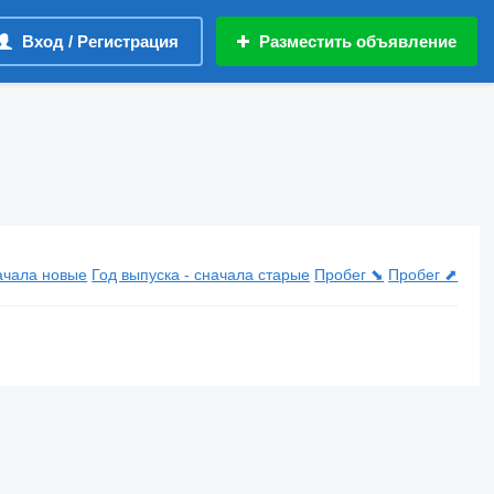
Вход / Регистрация
Разместить объявление
начала новые
Год выпуска - сначала старые
Пробег ⬊
Пробег ⬈