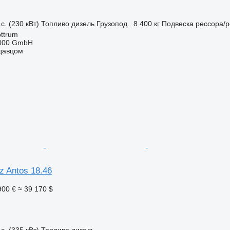
с. (230 кВт)
Топливо
дизель
Грузопод.
8 400 кг
Подвеска
рессора/р
ttrum
2000 GmbH
одавцом
 Antos 18.46
900 €
≈ 39 170 $
с. (335 кВт)
Топливо
дизель