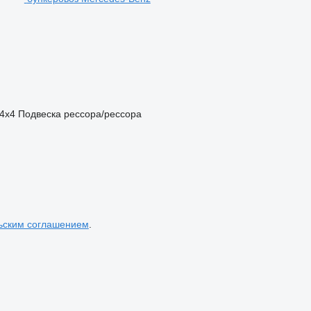
4x4
Подвеска
рессора/рессора
ьским соглашением
.