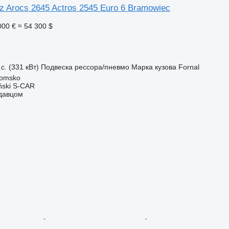
 Arocs 2645 Actros 2545 Euro 6 Bramowiec
000 €
≈ 54 300 $
с. (331 кВт)
Подвеска
рессора/пневмо
Марка кузова
Fornal
omsko
ński S-CAR
одавцом