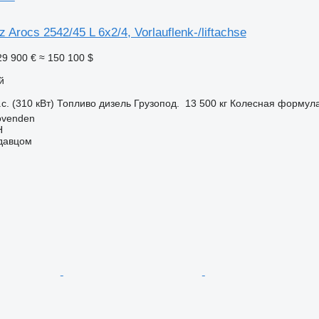
Arocs 2542/45 L 6x2/4, Vorlauflenk-/liftachse
29 900 €
≈ 150 100 $
й
с. (310 кВт)
Топливо
дизель
Грузопод.
13 500 кг
Колесная формул
ovenden
H
одавцом