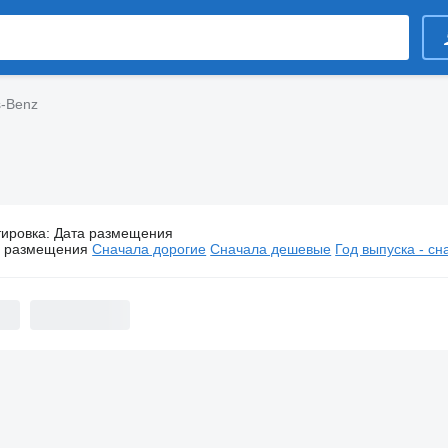
s-Benz
тировка
:
Дата размещения
Бункеровозы Mercedes-Benz
а размещения
Сначала дорогие
Сначала дешевые
Год выпуска - с