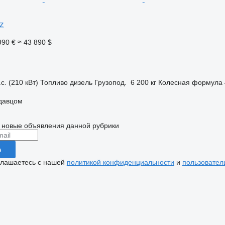
z
990 €
≈ 43 890 $
с. (210 кВт)
Топливо
дизель
Грузопод.
6 200 кг
Колесная формула
одавцом
 новые объявления данной рубрики
я
глашаетесь с нашей
политикой конфиденциальности
и
пользовател