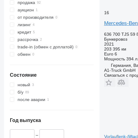
продажа
аукцион
16
от производителя
Mercedes-Ben
лизинг
кредит
636 700 TJS
59 
Бункеровоз
рассрочка
2021
trade-in (обмен с доплатой)
203 395 км
Euro 6
обмен
Мощность
394 л.
Германия, B
A1-Truck GmbH
Состояние
Связаться с пр
новый
б/у
после аварии
Год выпуска
–
Vorlauflenk-/lifta