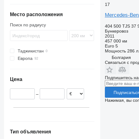
17
Actros 2644
Arocs 3353
Atego 1828
Actros 3243
Место расположения
Mercedes-Ben
Поиск по радиусу
404 500 TJS
37 
Бункеровоз
2011
457 000 км
Euro 5
Мощность
286 л.
Таджикистан
Болгария
Европа
Связаться с пр
Германия
Польша
Подпишитесь на
Цена
Испания
Нидерланды
Подписатьс
–
Эстония
Нажимая, вы со
Венгрия
Австрия
Швейцария
показать все
Тип объявления