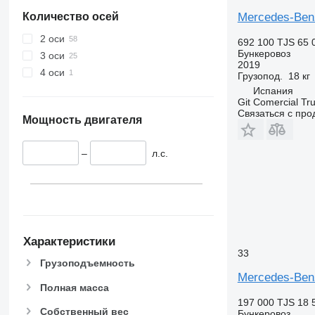
Mercedes-Be
Количество осей
2 оси
692 100 TJS
65 
Бункеровоз
3 оси
2019
4 оси
Грузопод.
18 кг
Испания
Git Comercial Tru
Связаться с пр
Мощность двигателя
–
л.с.
Характеристики
33
Грузоподъемность
Mercedes-Ben
Полная масса
197 000 TJS
18 
Собственный вес
Бункеровоз