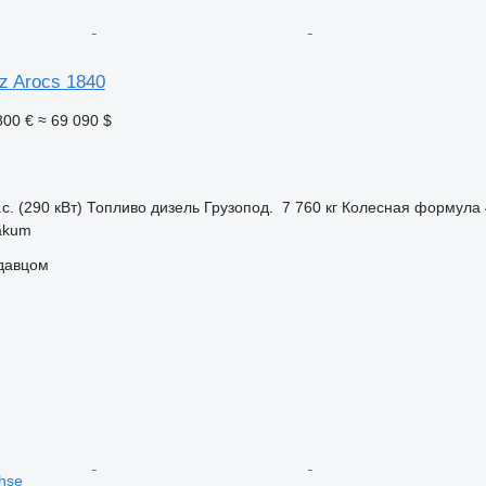
z Arocs 1840
800 €
≈ 69 090 $
с. (290 кВт)
Топливо
дизель
Грузопод.
7 760 кг
Колесная формула
akum
одавцом
chse