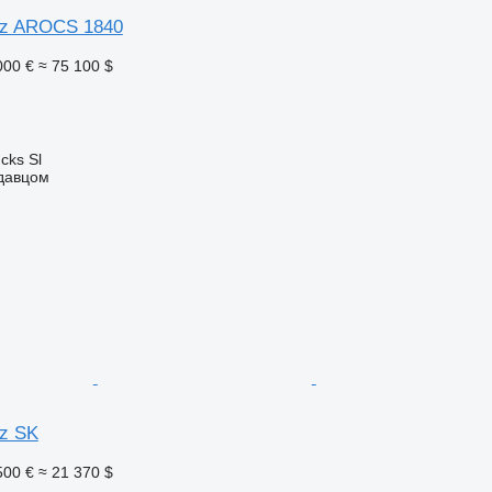
nz AROCS 1840
000 €
≈ 75 100 $
cks Sl
одавцом
z SK
500 €
≈ 21 370 $