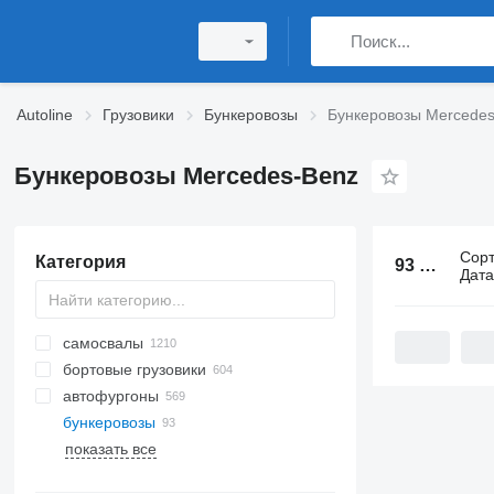
Autoline
Грузовики
Бункеровозы
Бункеровозы Mercede
Бункеровозы Mercedes-Benz
Сор
Категория
93 объявления:
Дат
самосвалы
бортовые грузовики
автофургоны
бункеровозы
показать все