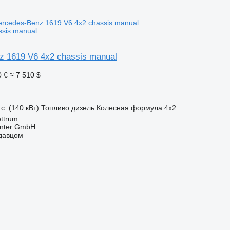
ssis manual
 1619 V6 4x2 chassis manual
0 €
≈ 7 510 $
с. (140 кВт)
Топливо
дизель
Колесная формула
4x2
ttrum
enter GmbH
одавцом