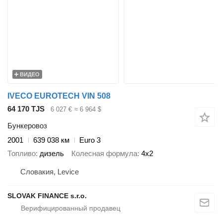
ВИДЕО
IVECO EUROTECH VIN 508
64 170 TJS
6 027 €
≈ 6 964 $
Бункеровоз
2001
639 038 км
Euro 3
Топливо
дизель
Колесная формула
4x2
Словакия, Levice
SLOVAK FINANCE s.r.o.