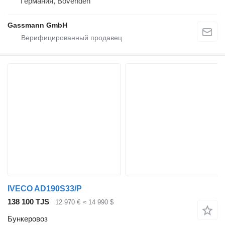
Германия, Bovenden
Gassmann GmbH
IVECO AD190S33/P
138 100 TJS
12 970 €
≈ 14 990 $
Бункеровоз