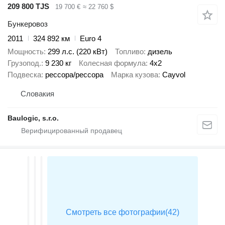
209 800 TJS
19 700 €
≈ 22 760 $
Бункеровоз
2011
324 892 км
Euro 4
Мощность
299 л.с. (220 кВт)
Топливо
дизель
Грузопод.
9 230 кг
Колесная формула
4x2
Подвеска
рессора/рессора
Марка кузова
Cayvol
Словакия
Baulogic, s.r.o.