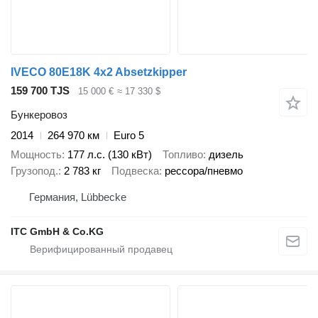
IVECO 80E18K 4x2 Absetzkipper
159 700 TJS
15 000 €
≈ 17 330 $
Бункеровоз
2014
264 970 км
Euro 5
Мощность
177 л.с. (130 кВт)
Топливо
дизель
Грузопод.
2 783 кг
Подвеска
рессора/пневмо
Германия, Lübbecke
ITC GmbH & Co.KG