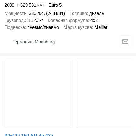
2008
629 531 км
Euro 5
Мощность
330 л.с. (243 кВт)
Топливо
дизель
Грузопод.
8 120 кг
Колесная формула
4x2
Подвеска
пневмо/пневмо
Марка кузова
Meiller
Германия, Moosburg
IVECO 190 AD 35 4x2