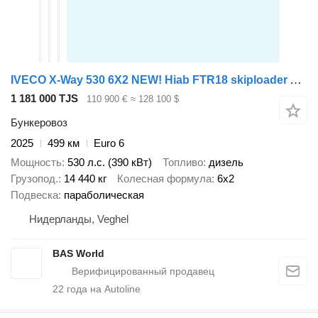
IVECO X-Way 530 6X2 NEW! Hiab FTR18 skiploader Automatic Euro 6
1 181 000 TJS
110 900 €
≈ 128 100 $
Бункеровоз
2025
499 км
Euro 6
Мощность
530 л.с. (390 кВт)
Топливо
дизель
Грузопод.
14 440 кг
Колесная формула
6x2
Подвеска
параболическая
Нидерланды, Veghel
BAS World
22
года на Autoline