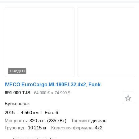
ВИДЕО
IVECO EuroCargo ML190EL32 4x2, Funk
691 000 TJS
64 900 €
≈ 74 990 $
Бункеровоз
2015
4 560 км
Euro 6
Мощность
320 л.с. (235 кВт)
Топливо
дизель
Грузопод.
10 215 кг
Колесная формула
4x2