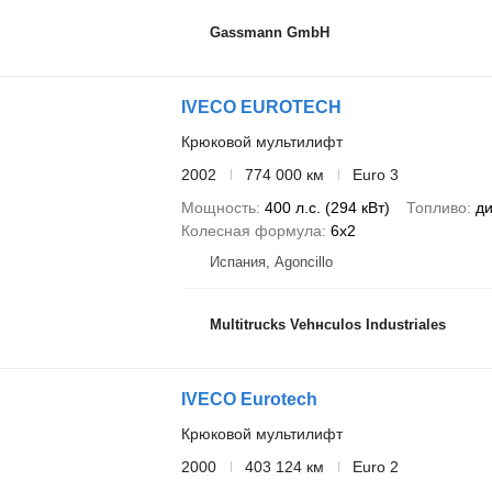
Gassmann GmbH
IVECO EUROTECH
Крюковой мультилифт
2002
774 000 км
Euro 3
Мощность
400 л.с. (294 кВт)
Топливо
ди
Колесная формула
6x2
Испания, Agoncillo
Multitrucks Vehнculos Industriales
IVECO Eurotech
Крюковой мультилифт
2000
403 124 км
Euro 2