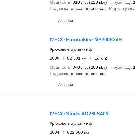
Мощность
310 л.с. (228 кВт)
Грузопод.
Подвеска
рессора/рессора
Марка кузов
Испания
IVECO Eurotrakker MP260E34H
Крюковой мультилифт
2000
82 381 км
Euro 2
Мощность
340 л.с. (250 кВт)
Грузопод.
Подвеска
рессора/рессора
Испания
IVECO Stralis AD260S40Y
Крюковой мультилифт
2004
622 580 км