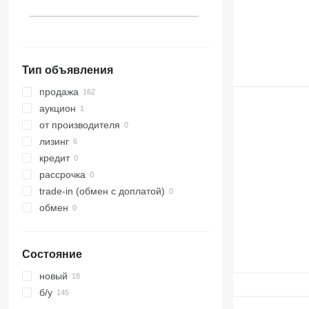
Польша
Румыния
показать все
Тип объявления
продажа
аукцион
от производителя
лизинг
кредит
рассрочка
trade-in (обмен с доплатой)
обмен
Состояние
новый
б/у