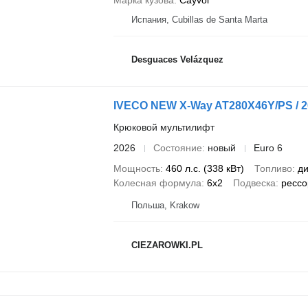
Марка кузова
Cayvol
Испания, Cubillas de Santa Marta
Desguaces Velázquez
IVECO NEW X-Way AT280X46Y/PS / 2026
Крюковой мультилифт
2026
Состояние
новый
Euro 6
Мощность
460 л.с. (338 кВт)
Топливо
ди
Колесная формула
6x2
Подвеска
рессо
Польша, Krakow
CIEZAROWKI.PL