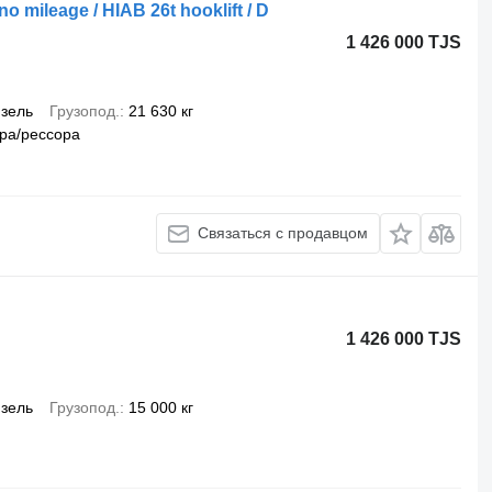
o mileage / HIAB 26t hooklift / D
1 426 000 TJS
зель
Грузопод.
21 630 кг
ра/рессора
Связаться с продавцом
1 426 000 TJS
зель
Грузопод.
15 000 кг