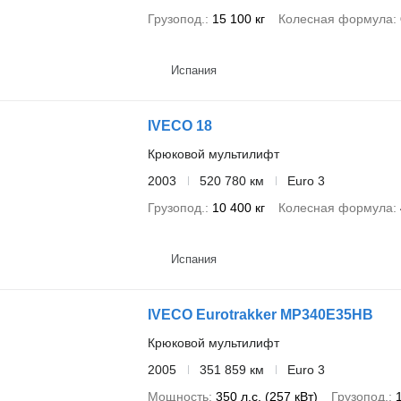
Грузопод.
15 100 кг
Колесная формула
Испания
IVECO 18
Крюковой мультилифт
2003
520 780 км
Euro 3
Грузопод.
10 400 кг
Колесная формула
Испания
IVECO Eurotrakker MP340E35HB
Крюковой мультилифт
2005
351 859 км
Euro 3
Мощность
350 л.с. (257 кВт)
Грузопод.