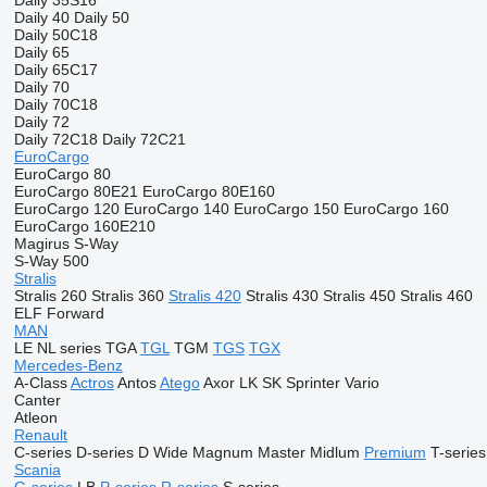
Daily 35S16
Daily 40
Daily 50
Daily 50C18
Daily 65
Daily 65C17
Daily 70
Daily 70C18
Daily 72
Daily 72C18
Daily 72C21
EuroCargo
EuroCargo 80
EuroCargo 80E21
EuroCargo 80E160
EuroCargo 120
EuroCargo 140
EuroCargo 150
EuroCargo 160
EuroCargo 160E210
Magirus
S-Way
S-Way 500
Stralis
Stralis 260
Stralis 360
Stralis 420
Stralis 430
Stralis 450
Stralis 460
ELF
Forward
MAN
LE
NL series
TGA
TGL
TGM
TGS
TGX
Mercedes-Benz
A-Class
Actros
Antos
Atego
Axor
LK
SK
Sprinter
Vario
Canter
Atleon
Renault
C-series
D-series
D Wide
Magnum
Master
Midlum
Premium
T-series
Scania