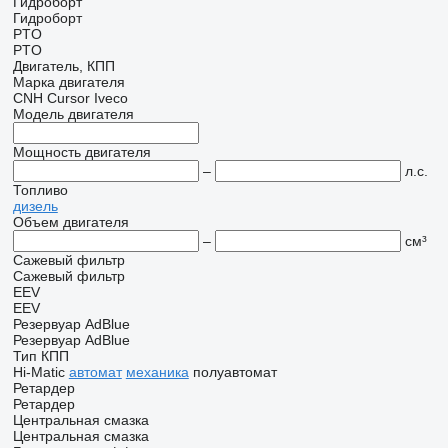
Гидроборт
Гидроборт
PTO
PTO
Двигатель, КПП
Марка двигателя
CNH
Cursor
Iveco
Модель двигателя
Мощность двигателя
–
л.с.
Топливо
дизель
Объем двигателя
–
см³
Сажевый фильтр
Сажевый фильтр
EEV
EEV
Резервуар AdBlue
Резервуар AdBlue
Тип КПП
Hi-Matic
автомат
механика
полуавтомат
Ретардер
Ретардер
Центральная смазка
Центральная смазка