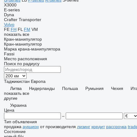
G-series
LB
P-series
R-series
S-series
X3000
E-series
Dyna
Crafter
Transporter
Volvo
FE
FH
FL
FM
VM
показать все
Кран-манипулятор
Кран-манипулятор
Марка крана-манипулятора
Fassi
Место расположения
Поиск по радиусу
Таджикистан
Европа
Литва
Нидерланды
Польша
Румыния
Чехия
Ит
показать все
другие
Украина
Цена
–
Тип объявления
продажа
аукцион
от производителя
лизинг
кредит
рассрочка
trad
Состояние
новый
б/у