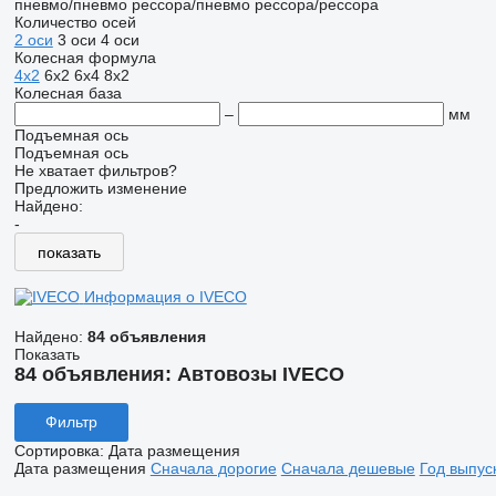
пневмо/пневмо
рессора/пневмо
рессора/рессора
Количество осей
2 оси
3 оси
4 оси
Колесная формула
4x2
6x2
6x4
8x2
Колесная база
–
мм
Подъемная ось
Подъемная ось
Не хватает фильтров?
Предложить изменение
Найдено:
-
показать
Информация о IVECO
Найдено:
84 объявления
Показать
84 объявления:
Автовозы IVECO
Фильтр
Сортировка
:
Дата размещения
Дата размещения
Сначала дорогие
Сначала дешевые
Год выпус