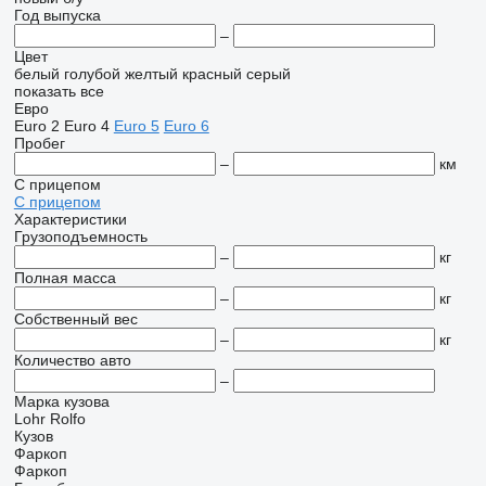
Год выпуска
–
Цвет
белый
голубой
желтый
красный
серый
показать все
Евро
Euro 2
Euro 4
Euro 5
Euro 6
Пробег
–
км
С прицепом
С прицепом
Характеристики
Грузоподъемность
–
кг
Полная масса
–
кг
Собственный вес
–
кг
Количество авто
–
Марка кузова
Lohr
Rolfo
Кузов
Фаркоп
Фаркоп