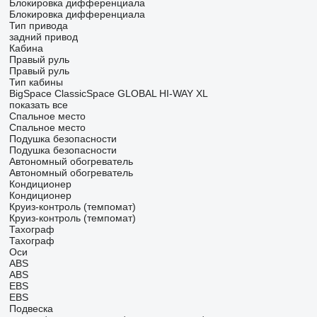
Блокировка дифференциала
Блокировка дифференциала
Тип привода
задний привод
Кабина
Правый руль
Правый руль
Тип кабины
BigSpace
ClassicSpace
GLOBAL
HI-WAY
XL
показать все
Спальное место
Спальное место
Подушка безопасности
Подушка безопасности
Автономный обогреватель
Автономный обогреватель
Кондиционер
Кондиционер
Круиз-контроль (темпомат)
Круиз-контроль (темпомат)
Тахограф
Тахограф
Оси
ABS
ABS
EBS
EBS
Подвеска