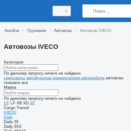
Autoline
Грузовики
Автовозы
Автовозы IVECO
Автовозы IVECO
Категория
По данному запросу ничего не найдено
самосвалы
автофургоны
коммерческие автомобили
автовозы
показать все
Марка
По данному запросу ничего не найдено
CF
LF
XB
XD
XF
Cargo
Transit
IVECO
Daily
Daily 35
Daily 35S