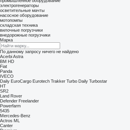
промышленное оборудование
электрогенераторы
осветительные мачты
насосное оборудование
мотопомпы
складская техника
вилочные погрузчики
внедорожные погрузчики
Марка
По данному запросу ничего не найдено
Acerbi
Astra
BM
HD
Fiat
Panda
IVECO
Daily
EuroCargo
Eurotech
Trakker
Turbo Daily
Turbostar
HT
SR2
Land Rover
Defender
Freelander
Powerfarm
5435
Mercedes-Benz
Actros
ML
Canter