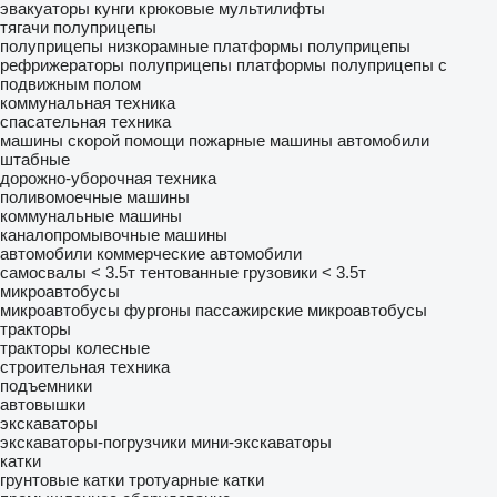
эвакуаторы
кунги
крюковые мультилифты
тягачи
полуприцепы
полуприцепы низкорамные платформы
полуприцепы
рефрижераторы
полуприцепы платформы
полуприцепы с
подвижным полом
коммунальная техника
спасательная техника
машины скорой помощи
пожарные машины
автомобили
штабные
дорожно-уборочная техника
поливомоечные машины
коммунальные машины
каналопромывочные машины
автомобили
коммерческие автомобили
самосвалы < 3.5т
тентованные грузовики < 3.5т
микроавтобусы
микроавтобусы фургоны
пассажирские микроавтобусы
тракторы
тракторы колесные
строительная техника
подъемники
автовышки
экскаваторы
экскаваторы-погрузчики
мини-экскаваторы
катки
грунтовые катки
тротуарные катки