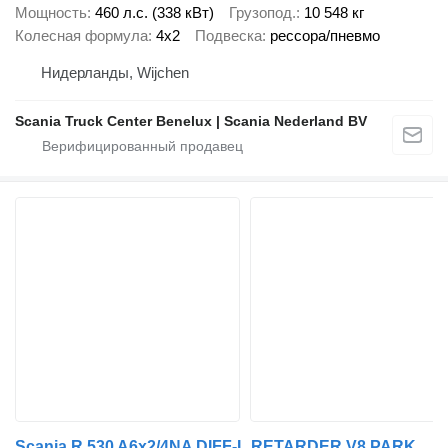
Мощность
460 л.с. (338 кВт)
Грузопод.
10 548 кг
Колесная формула
4x2
Подвеска
рессора/пневмо
Нидерланды, Wijchen
Scania Truck Center Benelux | Scania Nederland BV
Scania R 530 A6x2/4NA DIFF-L RETARDER V8 PARK AIRCO ACC