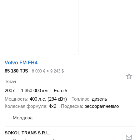
Volvo FM FH4
85 180 TJS
8 000 €
≈ 9 243 $
Тягач
2007
1 350 000 км
Euro 5
Мощность
400 л.с. (294 кВт)
Топливо
дизель
Колесная формула
4x2
Подвеска
рессора/пневмо
Молдова
SOKOL TRANS S.R.L.