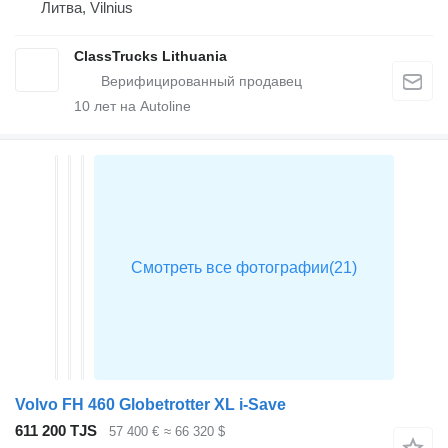
Литва, Vilnius
ClassTrucks Lithuania
10
лет на Autoline
Volvo FH 460 Globetrotter XL i-Save
611 200 TJS
57 400 €
≈ 66 320 $