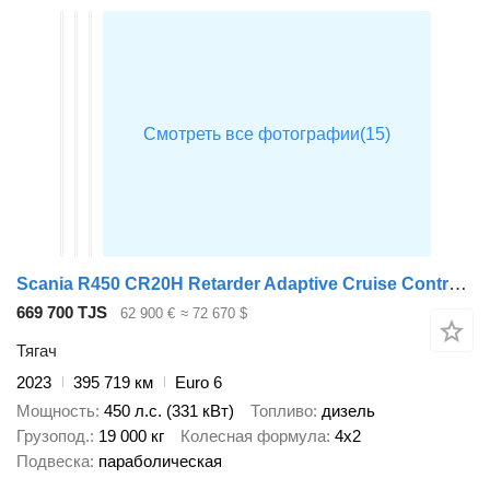
Scania R450 CR20H Retarder Adaptive Cruise Control ADAS Package
669 700 TJS
62 900 €
≈ 72 670 $
Тягач
2023
395 719 км
Euro 6
Мощность
450 л.с. (331 кВт)
Топливо
дизель
Грузопод.
19 000 кг
Колесная формула
4x2
Подвеска
параболическая