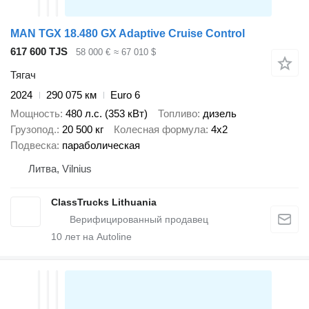
MAN TGX 18.480 GX Adaptive Cruise Control
617 600 TJS
58 000 €
≈ 67 010 $
Тягач
2024
290 075 км
Euro 6
Мощность
480 л.с. (353 кВт)
Топливо
дизель
Грузопод.
20 500 кг
Колесная формула
4x2
Подвеска
параболическая
Литва, Vilnius
ClassTrucks Lithuania
10
лет на Autoline