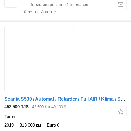
10
лет на Autoline
Scania S500 / Automat / Retarder / Full AIR / Klima / Skory / Navi / Le
452 500 TJS
42 500 €
≈ 49 100 $
Тягач
2019
813 000 км
Euro 6