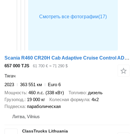
Scania R460 CR20H Cab Adaptive Cruise Control ADAS Package
657 000 TJS
61 700 €
≈ 71 290 $
Тягач
2023
363 551 км
Euro 6
Мощность
460 л.с. (338 кВт)
Топливо
дизель
Грузопод.
19 000 кг
Колесная формула
4x2
Подвеска
параболическая
Литва, Vilnius
ClassTrucks Lithuania