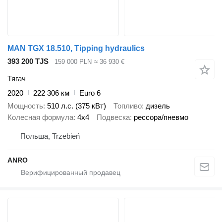
MAN TGX 18.510, Tipping hydraulics
393 200 TJS
159 000 PLN
≈ 36 930 €
Тягач
2020
222 306 км
Euro 6
Мощность
510 л.с. (375 кВт)
Топливо
дизель
Колесная формула
4x4
Подвеска
рессора/пневмо
Польша, Trzebień
ANRO