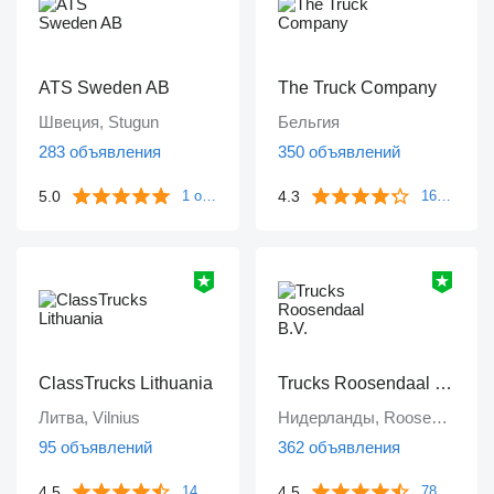
ATS Sweden AB
The Truck Company
Швеция, Stugun
Бельгия
283 объявления
350 объявлений
5.0
4.3
1 отзыв
161 отзыв
ClassTrucks Lithuania
Trucks Roosendaal B.V.
Литва, Vilnius
Нидерланды, Roosendaal
95 объявлений
362 объявления
4.5
4.5
14 отзывов
78 отзывов