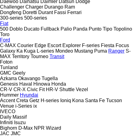
Daewoo
Daihatsu
Daimler
Datsun
Dodge
Challenger
Charger
Durango
Ram
Dongfeng
Doretti
Durant
Fassi
Ferrari
300-series
500-series
Fiat
500
Doblo
Ducato
Fullback
Palio
Panda
Punto
Tipo
Topolino
Toro
Ford
C-MAX
Courier
Edge
Escort
Explorer
F-series
Fiesta
Focus
Galaxy
Ka
Kuga
L-series
Mondeo
Mustang
Puma
Ranger
S-
MAX
Territory
Tourneo
Transit
Foton
Tunland
GMC
Geely
Azkarra
Okavango
Tugella
Genesis
Haval
Hinowa
Honda
CR-V
CR-X
Civic
Fit
HR-V
Shuttle
Vezel
Hummer
Hyundai
Accent
Creta
Getz
H-series
Ioniq
Kona
Santa Fe
Tucson
Venue
i-Series
ix
IVECO
Daily
Massif
Infiniti
Isuzu
Bighorn
D-Max
NPR
Wizard
JAC
JMC