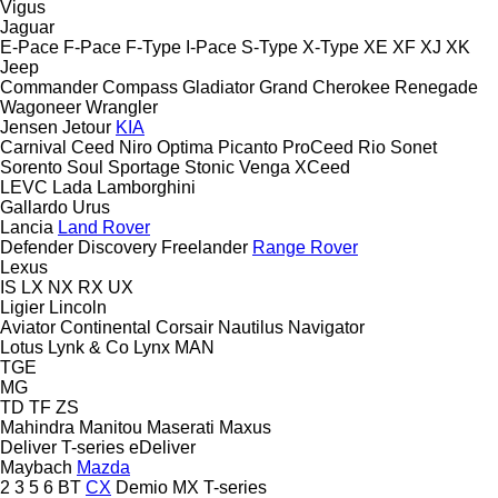
Vigus
Jaguar
E-Pace
F-Pace
F-Type
I-Pace
S-Type
X-Type
XE
XF
XJ
XK
Jeep
Commander
Compass
Gladiator
Grand Cherokee
Renegade
Wagoneer
Wrangler
Jensen
Jetour
KIA
Carnival
Ceed
Niro
Optima
Picanto
ProCeed
Rio
Sonet
Sorento
Soul
Sportage
Stonic
Venga
XCeed
LEVC
Lada
Lamborghini
Gallardo
Urus
Lancia
Land Rover
Defender
Discovery
Freelander
Range Rover
Lexus
IS
LX
NX
RX
UX
Ligier
Lincoln
Aviator
Continental
Corsair
Nautilus
Navigator
Lotus
Lynk & Co
Lynx
MAN
TGE
MG
TD
TF
ZS
Mahindra
Manitou
Maserati
Maxus
Deliver
T-series
eDeliver
Maybach
Mazda
2
3
5
6
BT
CX
Demio
MX
T-series