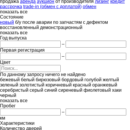
продажа
аренда
аукцион
от производителя
лизинг
кредит
рассрочка
trade-in (обмен с доплатой)
обмен
показать все
Состояние
новый
б/у
после аварии
по запчастям
с дефектом
восстановленный
демонстрационный
показать все
Год выпуска
–
Первая регистрация
–
Цвет
По данному запросу ничего не найдено
бежевый
белый
бирюзовый
бордовый
голубой
желтый
зеленый
золотистый
коричневый
красный
оранжевый
серебристый
серый
синий
сиреневый
фиолетовый
хаки
черный
показать все
Пробег
–
км
Характеристики
Количество дверей