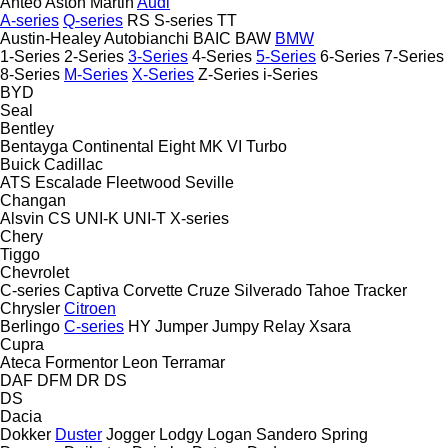
Anteo
Aston Martin
Audi
A-series
Q-series
RS
S-series
TT
Austin-Healey
Autobianchi
BAIC
BAW
BMW
1-Series
2-Series
3-Series
4-Series
5-Series
6-Series
7-Series
8-Series
M-Series
X-Series
Z-Series
i-Series
BYD
Seal
Bentley
Bentayga
Continental
Eight
MK VI
Turbo
Buick
Cadillac
ATS
Escalade
Fleetwood
Seville
Changan
Alsvin
CS
UNI-K
UNI-T
X-series
Chery
Tiggo
Chevrolet
C-series
Captiva
Corvette
Cruze
Silverado
Tahoe
Tracker
Chrysler
Citroen
Berlingo
C-series
HY
Jumper
Jumpy
Relay
Xsara
Cupra
Ateca
Formentor
Leon
Terramar
DAF
DFM
DR
DS
DS
Dacia
Dokker
Duster
Jogger
Lodgy
Logan
Sandero
Spring