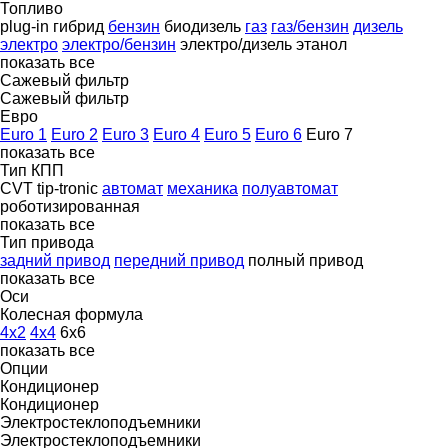
Топливо
plug-in гибрид
бензин
биодизель
газ
газ/бензин
дизель
электро
электро/бензин
электро/дизель
этанол
показать все
Сажевый фильтр
Сажевый фильтр
Евро
Euro 1
Euro 2
Euro 3
Euro 4
Euro 5
Euro 6
Euro 7
показать все
Тип КПП
CVT
tip-tronic
автомат
механика
полуавтомат
роботизированная
показать все
Тип привода
задний привод
передний привод
полный привод
показать все
Оси
Колесная формула
4x2
4x4
6x6
показать все
Опции
Кондиционер
Кондиционер
Электростеклоподъемники
Электростеклоподъемники