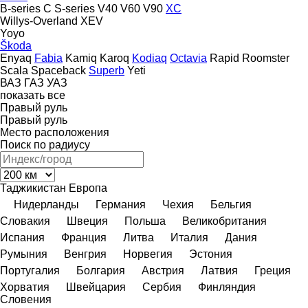
B-series
C
S-series
V40
V60
V90
XC
Willys-Overland
XEV
Yoyo
Škoda
Enyaq
Fabia
Kamiq
Karoq
Kodiaq
Octavia
Rapid
Roomster
Scala
Spaceback
Superb
Yeti
ВАЗ
ГАЗ
УАЗ
показать все
Правый руль
Правый руль
Место расположения
Поиск по радиусу
Таджикистан
Европа
Нидерланды
Германия
Чехия
Бельгия
Словакия
Швеция
Польша
Великобритания
Испания
Франция
Литва
Италия
Дания
Румыния
Венгрия
Норвегия
Эстония
Португалия
Болгария
Австрия
Латвия
Греция
Хорватия
Швейцария
Сербия
Финляндия
Словения