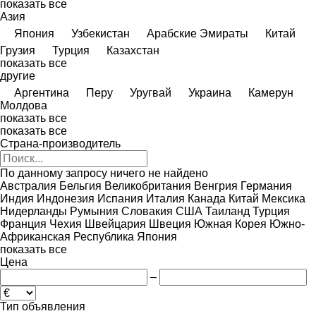
показать все
Азия
Япония
Узбекистан
Арабские Эмираты
Китай
Грузия
Турция
Казахстан
показать все
другие
Аргентина
Перу
Уругвай
Украина
Камерун
Молдова
показать все
показать все
Страна-производитель
По данному запросу ничего не найдено
Австралия
Бельгия
Великобритания
Венгрия
Германия
Индия
Индонезия
Испания
Италия
Канада
Китай
Мексика
Нидерланды
Румыния
Словакия
США
Таиланд
Турция
Франция
Чехия
Швейцария
Швеция
Южная Корея
Южно-
Африканская Республика
Япония
показать все
Цена
–
Тип объявления