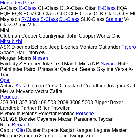
Mercedes-Benz
A-Class
C-Class
CL-Class
CLA-Class
Citan
E-Class
EQA
EQE
EQS
EQV
GL-Class
GLC
GLE-Class
GLK-Class
GLS
ML
Maybach
R-Class
S-Class
SL-Class
SLK-Class
Sprinter
V-
Class
Viano
Vito
Mini
Clubman
Cooper
Countryman
John Cooper Works
One
Mitsubishi
ASX
D-series
Eclipse
Jeep
L-series
Montero
Outlander
Pajero
Space Star
Triton
eK
Morgan
Morris
Nissan
Fairlady Z
Frontier
Juke
Leaf
March
Micra
NP
Navara
Note
Pathfinder
Patrol
Primastar
Qashqai
Serena
Skyline
Versa
X-
Trail
Opel
Antara
Astra
Combo
Corsa
Crossland
Grandland
Insignia
Karl
Meriva
Movano
Vectra
Zafira
Peugeot
208
301
307
308
408
508
2008
3008
5008
Bipper
Boxer
Landtrek
Partner
Rifter
Traveller
Plymouth
Polaris
Polestar
Pontiac
Porsche
911
928
Boxster
Cayenne
Macan
Panamera
Taycan
Ram
Renault
Captur
Clio
Duster
Espace
Kadjar
Kangoo
Laguna
Master
Megane
Sandero
Scenic
Trafic
Twingo
Zoe