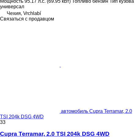
Мощность
95.17 л.с. (69.95 кВт)
Топливо
бензин
Тип кузова
универсал
Чехия, Vrchlabí
Связаться с продавцом
автомобиль Cupra Terramar, 2.0
TSI 204k DSG 4WD
33
Cupra Terramar, 2.0 TSI 204k DSG 4WD