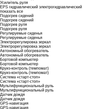
Усилитель руля
EPS
гидравлический
электрогидравлический
показать все
Подогрев сидений
Подогрев сидений
Подогрев руля
Подогрев руля
Регулируемые сиденья
Регулируемые сиденья
Электрорегулировка зеркал
Электрорегулировка зеркал
Автономный обогреватель
Автономный обогреватель
Бортовой компьютер
Бортовой компьютер
Круиз-контроль (темпомат)
Круиз-контроль (темпомат)
Система «старт-стоп»
Система «старт-стоп»
Мультифункциональный руль
Мультифункциональный руль
Датчик дождя
Датчик дождя
GPS-навигация
GPS-навигация