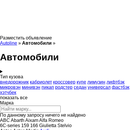
Разместить объявление
Autoline
»
Автомобили
»
Автомобили
Тип кузова
внедорожник
кабриолет
кроссовер
купе
лимузин
лифтбэк
микровэн
минивэн
пикап
родстер
седан
универсал
фастбэк
хэтчбек
показать все
Марка
По данному запросу ничего не найдено
ABC
Abarth
Aixam
Alfa Romeo
6C-series
159
166
Giulietta
Stelvio