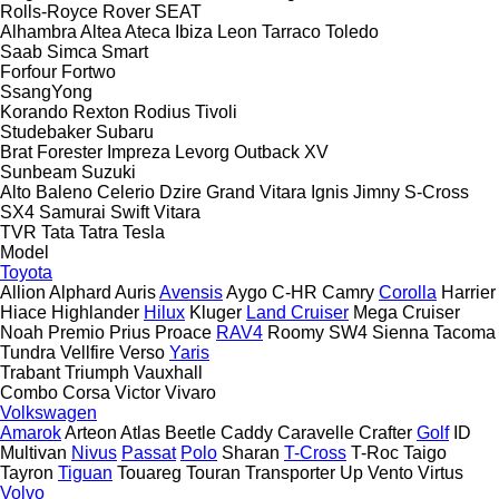
Rolls-Royce
Rover
SEAT
Alhambra
Altea
Ateca
Ibiza
Leon
Tarraco
Toledo
Saab
Simca
Smart
Forfour
Fortwo
SsangYong
Korando
Rexton
Rodius
Tivoli
Studebaker
Subaru
Brat
Forester
Impreza
Levorg
Outback
XV
Sunbeam
Suzuki
Alto
Baleno
Celerio
Dzire
Grand Vitara
Ignis
Jimny
S-Cross
SX4
Samurai
Swift
Vitara
TVR
Tata
Tatra
Tesla
Model
Toyota
Allion
Alphard
Auris
Avensis
Aygo
C-HR
Camry
Corolla
Harrier
Hiace
Highlander
Hilux
Kluger
Land Cruiser
Mega Cruiser
Noah
Premio
Prius
Proace
RAV4
Roomy
SW4
Sienna
Tacoma
Tundra
Vellfire
Verso
Yaris
Trabant
Triumph
Vauxhall
Combo
Corsa
Victor
Vivaro
Volkswagen
Amarok
Arteon
Atlas
Beetle
Caddy
Caravelle
Crafter
Golf
ID
Multivan
Nivus
Passat
Polo
Sharan
T-Cross
T-Roc
Taigo
Tayron
Tiguan
Touareg
Touran
Transporter
Up
Vento
Virtus
Volvo