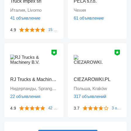
Truck Impex srl
PELA s.r.o.
Италия, Livorno
Чехия
41 объявление
61 объявление
4.9
15 отзывов
RJ Trucks & Machinery B.V.
CIEZAROWKI.PL
Нидерланды, Sprang-Capelle
Польша, Kraków
22 объявления
317 объявлений
4.9
3.7
42 отзыва
3 отзыва