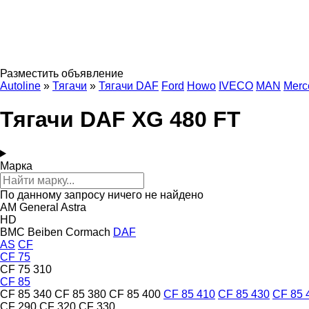
Разместить объявление
Autoline
»
Тягачи
»
Тягачи DAF
Ford
Howo
IVECO
MAN
Merc
Тягачи DAF XG 480 FT
Марка
По данному запросу ничего не найдено
AM General
Astra
HD
BMC
Beiben
Cormach
DAF
AS
CF
CF 75
CF 75 310
CF 85
CF 85 340
CF 85 380
CF 85 400
CF 85 410
CF 85 430
CF 85 
CF 290
CF 320
CF 330