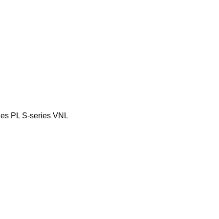
ies
PL
S-series
VNL