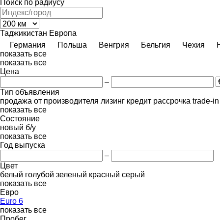
Поиск по радиусу
Таджикистан
Европа
Германия
Польша
Венгрия
Бельгия
Чехия
показать все
показать все
Цена
–
Тип объявления
продажа
от производителя
лизинг
кредит
рассрочка
trade-i
показать все
Состояние
новый
б/у
показать все
Год выпуска
–
Цвет
белый
голубой
зеленый
красный
серый
показать все
Евро
Euro 6
показать все
Пробег