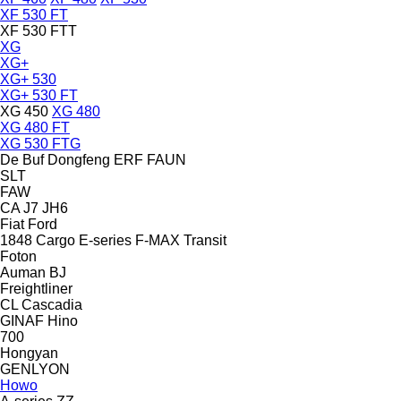
XF 530 FT
XF 530 FTT
XG
XG+
XG+ 530
XG+ 530 FT
XG 450
XG 480
XG 480 FT
XG 530 FTG
De Buf
Dongfeng
ERF
FAUN
SLT
FAW
CA
J7
JH6
Fiat
Ford
1848
Cargo
E-series
F-MAX
Transit
Foton
Auman
BJ
Freightliner
CL
Cascadia
GINAF
Hino
700
Hongyan
GENLYON
Howo