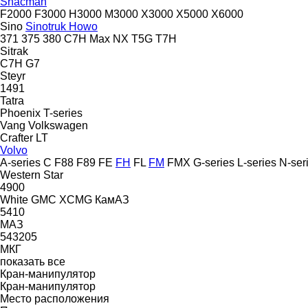
Shacman
F2000
F3000
H3000
M3000
X3000
X5000
X6000
Sino
Sinotruk Howo
371
375
380
C7H
Max
NX
T5G
T7H
Sitrak
C7H
G7
Steyr
1491
Tatra
Phoenix
T-series
Vang
Volkswagen
Crafter
LT
Volvo
A-series
C
F88
F89
FE
FH
FL
FM
FMX
G-series
L-series
N-ser
Western Star
4900
White GMC
XCMG
КамАЗ
5410
МАЗ
543205
МКГ
показать все
Кран-манипулятор
Кран-манипулятор
Место расположения