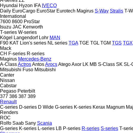
A-series
ZZ
Hyundai
Hyzon
IFA
IVECO
Daily
EuroCargo
EuroStar
Eurotech
Magirus
S-Way
Stralis
T-W
International
7600
8600
ProStar
Isuzu
JAC
Kenworth
T-series
W-series
Kögel
Langendorf
Lohr
MAN
F90
KAT
Lion's series
NL series
TGA
TGE
TGL
TGM
TGS
TGX
Mack
CH
F-series
R-series
Magirus
Mercedes-Benz
A-Class
Actros
Antos
Arocs
Atego
Axor
LK
MB
S-Class
SK
SL-
Mitsubishi Fuso
Mitsubishi
Canter
Nissan
Cabstar
Pegaso
Peterbilt
377
386
387
389
Renault
C-series
D-series
D Wide
G-series
K-series
Kerax
Magnum
Maj
Renders
ROC
Rolfo
Saab
Sany
Scania
G-series
K-series
L-series
LB
P-series
R-series
S-series
T-seri