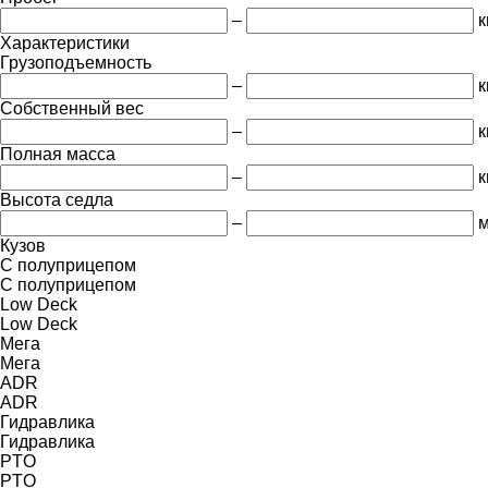
–
к
Характеристики
Грузоподъемность
–
к
Собственный вес
–
к
Полная масса
–
к
Высота седла
–
Кузов
С полуприцепом
С полуприцепом
Low Deck
Low Deck
Мега
Мега
ADR
ADR
Гидравлика
Гидравлика
PTO
PTO