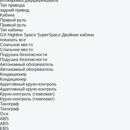
Блокировка дифференциала
Тип привода
задний привод
Кабина
Правый руль
Правый руль
Тип кабины
GX
Highline
Space
SuperSpace
Двойная кабина
показать все
Спальное место
Спальное место
Подушка безопасности
Подушка безопасности
Автономный обогреватель
Автономный обогреватель
Кондиционер
Кондиционер
Адаптивный круиз-контроль
Адаптивный круиз-контроль
Круиз-контроль (темпомат)
Круиз-контроль (темпомат)
Тахограф
Тахограф
Оси
ABS
ABS
EBS