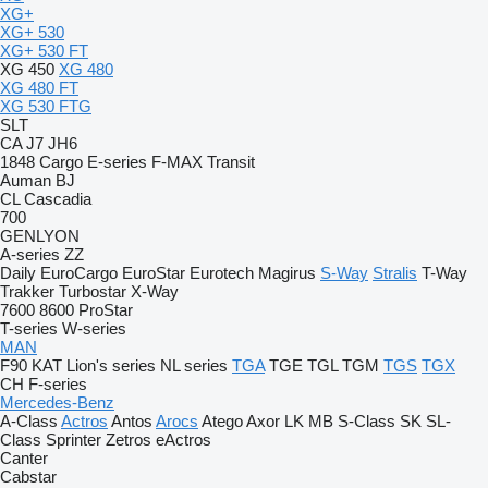
XG+
XG+ 530
XG+ 530 FT
XG 450
XG 480
XG 480 FT
XG 530 FTG
SLT
CA
J7
JH6
1848
Cargo
E-series
F-MAX
Transit
Auman
BJ
CL
Cascadia
700
GENLYON
A-series
ZZ
Daily
EuroCargo
EuroStar
Eurotech
Magirus
S-Way
Stralis
T-Way
Trakker
Turbostar
X-Way
7600
8600
ProStar
T-series
W-series
MAN
F90
KAT
Lion's series
NL series
TGA
TGE
TGL
TGM
TGS
TGX
CH
F-series
Mercedes-Benz
A-Class
Actros
Antos
Arocs
Atego
Axor
LK
MB
S-Class
SK
SL-
Class
Sprinter
Zetros
eActros
Canter
Cabstar