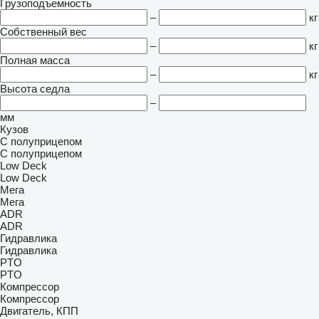
Грузоподъемность
–
кг
Собственный вес
–
кг
Полная масса
–
кг
Высота седла
–
мм
Кузов
С полуприцепом
С полуприцепом
Low Deck
Low Deck
Мега
Мега
ADR
ADR
Гидравлика
Гидравлика
PTO
PTO
Компрессор
Компрессор
Двигатель, КПП