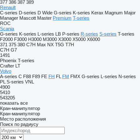
377
386
387
389
Renault
C-series
D-series
D Wide
G-series
K-series
Kerax
Magnum
Major
Manager
Mascott
Master
Premium
T-series
ROC
Scania
G-series
K-series
L-series
LB
P-series
R-series
S-series
T-series
F2000
F3000
H3000
M3000
X3000
X5000
X6000
371
375
380
C7H
Max
NX
T5G
T7H
C7H
G7
1491
Phoenix
T-series
Crafter
LT
Volvo
A-series
C
F88
F89
FE
FH
FL
FM
FMX
G-series
L-series
N-series
PL
S-series
VNL
4900
5410
543205
показать все
Кран-манипулятор
Кран-манипулятор
Место расположения
Поиск по радиусу