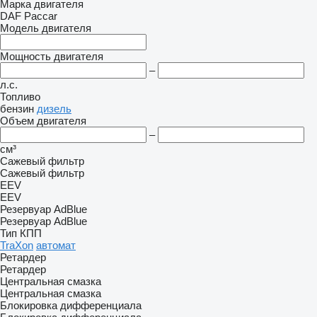
Марка двигателя
DAF
Paccar
Модель двигателя
Мощность двигателя
–
л.с.
Топливо
бензин
дизель
Объем двигателя
–
см³
Сажевый фильтр
Сажевый фильтр
EEV
EEV
Резервуар AdBlue
Резервуар AdBlue
Тип КПП
TraXon
автомат
Ретардер
Ретардер
Центральная смазка
Центральная смазка
Блокировка дифференциала