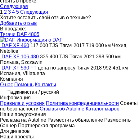
стоять в пробке.
Следующая
1
2
3
4
5
Следующая
Хотите оставить свой отзыв о технике?
Добавить отзыв
В продаже:
Тягачи DAF
4805
Информация о DAF
DAF XF 460
117 000 TJS
Тягач
2017
719 000 км
Чехия,
Netolice
DAF XF 106 480
335 400 TJS
Тягач
2021
398 500 км
Польша, Szczawin
DAF XF 530 FT
цена по запросу
Тягач
2018
992 451 км
Испания, Villatuerta
Компания
О нас
Помощь
Контакты
Таджикистан / русский
Информация
Правила и условия
Политика конфиденциальности
Советы
по безопасности
Отзывы об Autoline
Каталог марок
Наши предложения
Реклама на Autoline
Разместить объявление
Разместить
баннер
Партнерская программа
Для дилеров
Наши проекты