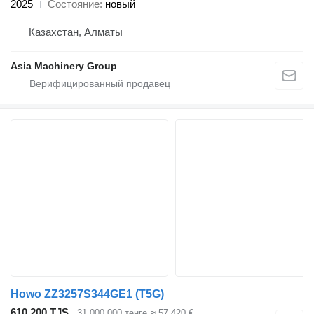
2025
Состояние
новый
Казахстан, Алматы
Asia Machinery Group
Howo ZZ3257S344GE1 (T5G)
610 200 TJS
31 000 000 тенге
≈ 57 420 €