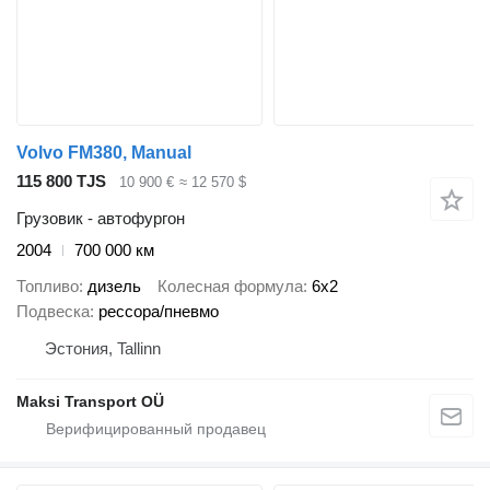
Volvo FM380, Manual
115 800 TJS
10 900 €
≈ 12 570 $
Грузовик - автофургон
2004
700 000 км
Топливо
дизель
Колесная формула
6x2
Подвеска
рессора/пневмо
Эстония, Tallinn
Maksi Transport OÜ