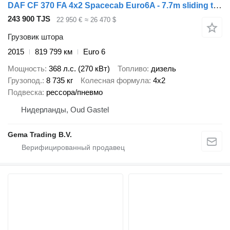
DAF CF 370 FA 4x2 Spacecab Euro6A - 7.7m sliding tarpaulin - 2000kg
243 900 TJS
22 950 €
≈ 26 470 $
Грузовик штора
2015
819 799 км
Euro 6
Мощность
368 л.с. (270 кВт)
Топливо
дизель
Грузопод.
8 735 кг
Колесная формула
4x2
Подвеска
рессора/пневмо
Нидерланды, Oud Gastel
Gema Trading B.V.