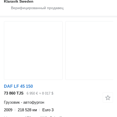
Klaravik Sweden
DAF LF 45 150
73 860 TJS
6 950 €
≈ 8 017 $
Грузовик - автофургон
2009
218 528 км
Euro 3