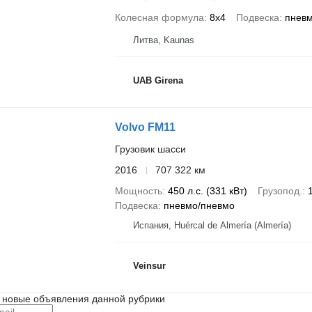
Колесная формула
8x4
Подвеска
пнев
Литва, Kaunas
UAB Girena
Volvo FM11
Грузовик шасси
2016
707 322 км
Мощность
450 л.с. (331 кВт)
Грузопод.
Подвеска
пневмо/пневмо
Испания, Huércal de Almería (Almería)
Veinsur
 новые объявления данной рубрики