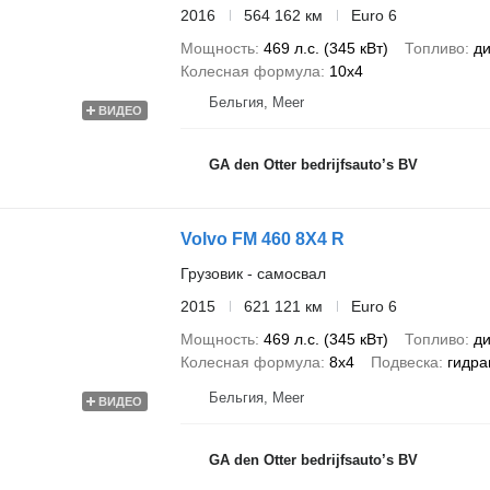
2016
564 162 км
Euro 6
Мощность
469 л.с. (345 кВт)
Топливо
ди
Колесная формула
10x4
Бельгия, Meer
ВИДЕО
GA den Otter bedrijfsauto’s BV
Volvo FM 460 8X4 R
Грузовик - самосвал
2015
621 121 км
Euro 6
Мощность
469 л.с. (345 кВт)
Топливо
ди
Колесная формула
8x4
Подвеска
гидра
Бельгия, Meer
ВИДЕО
GA den Otter bedrijfsauto’s BV