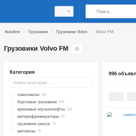
Autoline
Грузовики
Грузовики Volvo
Volvo FM
Грузовики Volvo FM
Категория
996 объяв
самосвалы
бортовые грузовики
крюковые мультилифты
авторефрижераторы
грузовики шасси
автовозы