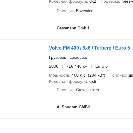
Колесная формула
8x2
Подвеска
пнев
Германия, Bovenden
Gassmann GmbH
Volvo FM 400 / 6x6 / Terberg / Euro 5
Грузовик - самосвал
2008
716 448 км
Euro 5
Мощность
400 л.с. (294 кВт)
Топливо
ди
Колесная формула
6x6
Германия, Grevenbroich
Al Shogran GMBH