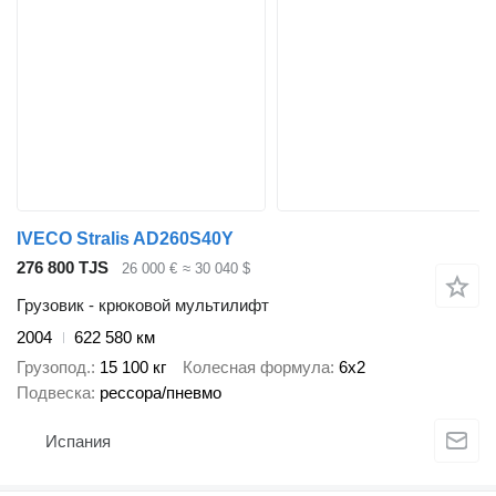
IVECO Stralis AD260S40Y
276 800 TJS
26 000 €
≈ 30 040 $
Грузовик - крюковой мультилифт
2004
622 580 км
Грузопод.
15 100 кг
Колесная формула
6x2
Подвеска
рессора/пневмо
Испания