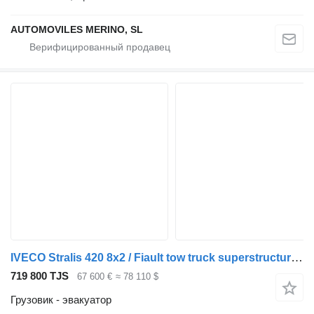
AUTOMOVILES MERINO, SL
IVECO Stralis 420 8x2 / Fiault tow truck superstructure / 2 steering a
719 800 TJS
67 600 €
≈ 78 110 $
Грузовик - эвакуатор