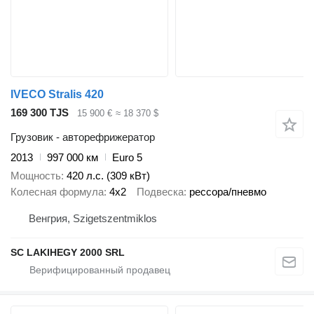
IVECO Stralis 420
169 300 TJS
15 900 €
≈ 18 370 $
Грузовик - авторефрижератор
2013
997 000 км
Euro 5
Мощность
420 л.с. (309 кВт)
Колесная формула
4x2
Подвеска
рессора/пневмо
Венгрия, Szigetszentmiklos
SC LAKIHEGY 2000 SRL