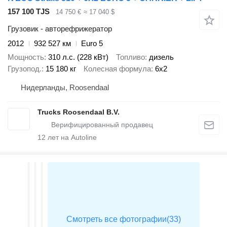
157 100 TJS
14 750 €
≈ 17 040 $
Грузовик - авторефрижератор
2012
932 527 км
Euro 5
Мощность
310 л.с. (228 кВт)
Топливо
дизель
Грузопод.
15 180 кг
Колесная формула
6x2
Нидерланды, Roosendaal
Trucks Roosendaal B.V.
12
лет на Autoline