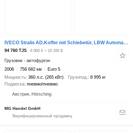
IVECO Stralis AD,Koffer mit Schiebetür, LBW Automatik, E5
94 760 TJS
8 900 €
≈ 10 280 $
Грузовик - автофургон
2006
756 682 км
Euro 5
Мощность
360 л.с. (265 кВт)
Грузопод.
8 995 кг
Подвеска
пневмо/пневмо
Австрия, Hörsching
MG Handel GmbH