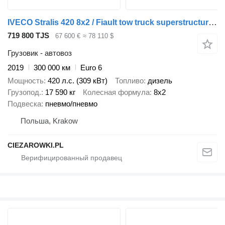
IVECO Stralis 420 8x2 / Fiault tow truck superstructure / 2 steering a
719 800 TJS
67 600 €
≈ 78 110 $
Грузовик - автовоз
2019
300 000 км
Euro 6
Мощность
420 л.с. (309 кВт)
Топливо
дизель
Грузопод.
17 590 кг
Колесная формула
8x2
Подвеска
пневмо/пневмо
Польша, Krakow
CIEZAROWKI.PL