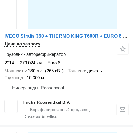
IVECO Stralis 360 + THERMO KING T600R + EURO 6 + 3T LIFT
Цена по запросу
Грузовик - авторефрижератор
2014
273 024 км
Euro 6
Мощность
360 л.с. (265 кВт)
Топливо
дизель
Грузопод.
10 300 кг
Нидерланды, Roosendaal
Trucks Roosendaal B.V.
12
лет на Autoline