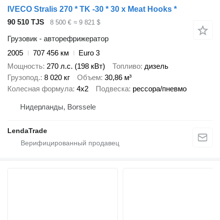
IVECO Stralis 270 * TK -30 * 30 x Meat Hooks *
90 510 TJS
8 500 €
≈ 9 821 $
Грузовик - авторефрижератор
2005
707 456 км
Euro 3
Мощность
270 л.с. (198 кВт)
Топливо
дизель
Грузопод.
8 020 кг
Объем
30,86 м³
Колесная формула
4x2
Подвеска
рессора/пневмо
Нидерланды, Borssele
LendaTrade