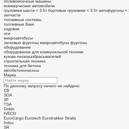
поливомоечные машины
коммерческие автомобили
грузовики шасси < 3.5т
бортовые грузовики < 3.5т
автофургоны < 
запчасти
топливные системы
топливные баки
ходовая
оси
микроавтобусы
легковые фургоны
микроавтобусы фургоны
оборудование
оборудование для коммунальной техники
кузова пескоразбрасывателей
строительная техника
техника для бетона
автобетононасосы
Марка
По данному запросу ничего не найдено
CB
SOA
XF
TSA
Doblo
IVECO
EuroCargo
Eurotech
Eurotrakker
Stralis
Indox
SR