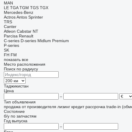
MAN
LE
TGA
TGM
TGS
TGX
Mercedes-Benz
Actros
Antos
Sprinter
TRS
Canter
Atleon
Cabstar
NT
Parcisa
Renault
C-series
D-series
Midlum
Premium
P-series
SK
FH
FM
показать все
Место расположения
Поиск по радиусу
Таджикистан
Цена
–
Тип объявления
продажа
от производителя
лизинг
кредит
рассрочка
trade-in (об
Состояние
б/у
по запчастям
Год выпуска
–