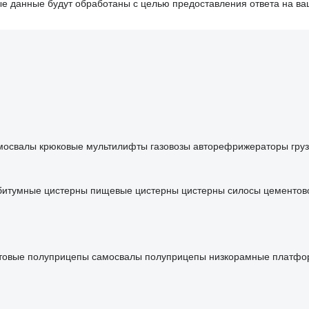
 данные будут обработаны с целью предоставления ответа на ва
мосвалы
крюковые мультилифты
газовозы
авторефрижераторы
гру
битумные цистерны
пищевые цистерны
цистерны силосы
цементов
товые
полуприцепы самосвалы
полуприцепы низкорамные платф