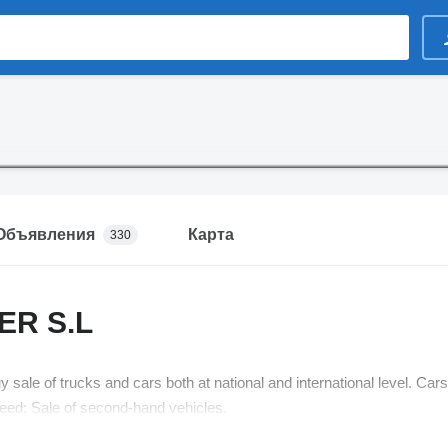
Объявления
Карта
330
ER S.L
 sale of trucks and cars both at national and international level. Cars
eed; Sale of second-hand vehicles.