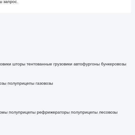
ш запрос.
зовики шторы
тентованные грузовики
автофургоны
бункеровозы
озы
полуприцепы газовозы
ормы
полуприцепы рефрижераторы
полуприцепы лесовозы