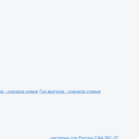
ка - сначала новые
Год выпуска - сначала старые
цистерна гсм Parcisa CAA-361-32