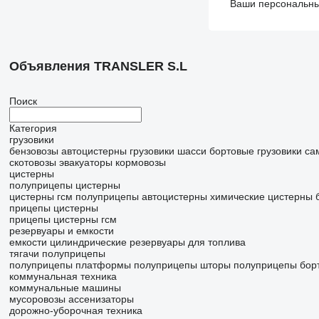
Ваши персональные
Объявления TRANSLER S.L
Поиск
Категория
грузовики
бензовозы
автоцистерны
грузовики шасси
бортовые грузовики
са
скотовозы
эвакуаторы
кормовозы
цистерны
полуприцепы цистерны
цистерны гсм
полуприцепы автоцистерны
химические цистерны
прицепы цистерны
прицепы цистерны гсм
резервуары и емкости
емкости цилиндрические
резервуары для топлива
тягачи
полуприцепы
полуприцепы платформы
полуприцепы шторы
полуприцепы бор
коммунальная техника
коммунальные машины
мусоровозы
ассенизаторы
дорожно-уборочная техника