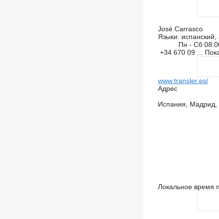
José Carrasco
Языки:
испанский, 
Пн - Сб
08:0
+34 670 09 ...
Пок
www.transler.es/
Адрес
Испания, Мадрид, 4
Локальное время п