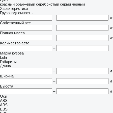
красный
оранжевый
серебристый
серый
черный
Характеристики
Грузоподъемность
–
кг
Собственный вес
–
кг
Полная масса
–
кг
Количество авто
–
Марка кузова
Lohr
Габариты
Длина
–
м
Ширина
–
м
Высота
–
м
Оси
ABS
ABS
EBS