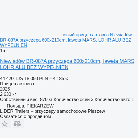
новый прицеп автовоз Niewiadów
BR-087A przyczepa 600x210cm, laweta MARS, LOHR ALU BEZ
WYPEŁNIEN
15
Niewiadów BR-087A przyczepa 600x210cm, laweta MARS,
LOHR ALU BEZ WYPEŁNIEN
44 420 TJS
18 050 PLN
≈ 4 185 €
Прицеп автовоз
2026
2 630 кг
Собственный вес
870 кг
Количество осей
3
Количество авто
1
Польша, PIEKARZEW
LIDER Trailers – przyczepy samochodowe Pleszew
Связаться с продавцом