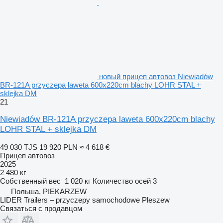
новый прицеп автовоз Niewiadów
BR-121A przyczepa laweta 600x220cm blachy LOHR STAL +
sklejka DM
21
Niewiadów BR-121A przyczepa laweta 600x220cm blachy
LOHR STAL + sklejka DM
49 030 TJS
19 920 PLN
≈ 4 618 €
Прицеп автовоз
2025
2 480 кг
Собственный вес
1 020 кг
Количество осей
3
Польша, PIEKARZEW
LIDER Trailers – przyczepy samochodowe Pleszew
Связаться с продавцом