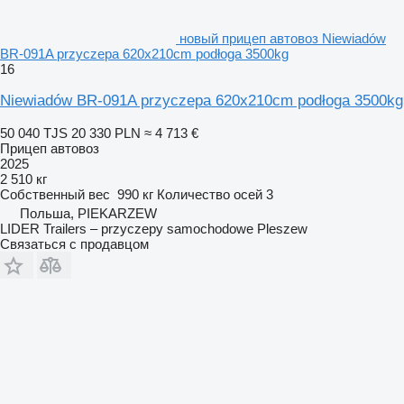
новый прицеп автовоз Niewiadów
BR-091A przyczepa 620x210cm podłoga 3500kg
16
Niewiadów BR-091A przyczepa 620x210cm podłoga 3500kg
50 040 TJS
20 330 PLN
≈ 4 713 €
Прицеп автовоз
2025
2 510 кг
Собственный вес
990 кг
Количество осей
3
Польша, PIEKARZEW
LIDER Trailers – przyczepy samochodowe Pleszew
Связаться с продавцом