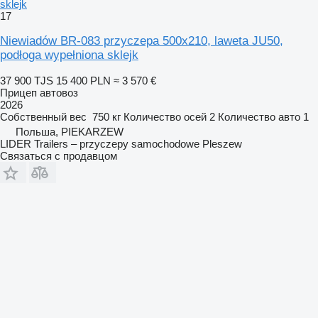
sklejk
17
Niewiadów BR-083 przyczepa 500x210, laweta JU50,
podłoga wypełniona sklejk
37 900 TJS
15 400 PLN
≈ 3 570 €
Прицеп автовоз
2026
Собственный вес
750 кг
Количество осей
2
Количество авто
1
Польша, PIEKARZEW
LIDER Trailers – przyczepy samochodowe Pleszew
Связаться с продавцом