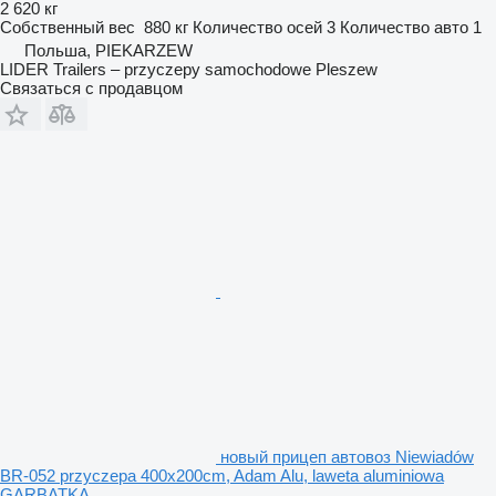
2 620 кг
Собственный вес
880 кг
Количество осей
3
Количество авто
1
Польша, PIEKARZEW
LIDER Trailers – przyczepy samochodowe Pleszew
Связаться с продавцом
новый прицеп автовоз Niewiadów
BR-052 przyczepa 400x200cm, Adam Alu, laweta aluminiowa
GARBATKA