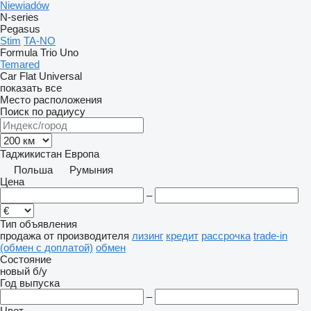
Niewiadów
N-series
Pegasus
Stim
TA-NO
Formula
Trio
Uno
Temared
Car Flat
Universal
показать все
Место расположения
Поиск по радиусу
Таджикистан
Европа
Польша
Румыния
Цена
–
Тип объявления
продажа
от производителя
лизинг
кредит
рассрочка
trade-in
(обмен с доплатой)
обмен
Состояние
новый
б/у
Год выпуска
–
Цвет