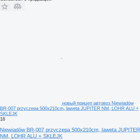
новый прицеп автовоз Niewiadów
BR-007 przyczepa 500x210cm, laweta JUPITER NM, LOHR ALU +
SKLEJK
18
Niewiadów BR-007 przyczepa 500x210cm, laweta JUPITER
NM, LOHR ALU + SKLEJK