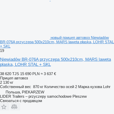
новый прицеп автовоз Niewiadów
BR-076A przyczepa 500x210cm, MARS laweta płaska, LOHR STAL
+ SKL
19
Niewiadów BR-076A przyczepa 500x210cm, MARS laweta
płaska, LOHR STAL + SKL
38 620 TJS
15 690 PLN
≈ 3 637 €
Прицеп автовоз
2 130 кг
Собственный вес
870 кг
Количество осей
2
Марка кузова
Lohr
Польша, PIEKARZEW
LIDER Trailers – przyczepy samochodowe Pleszew
Связаться с продавцом