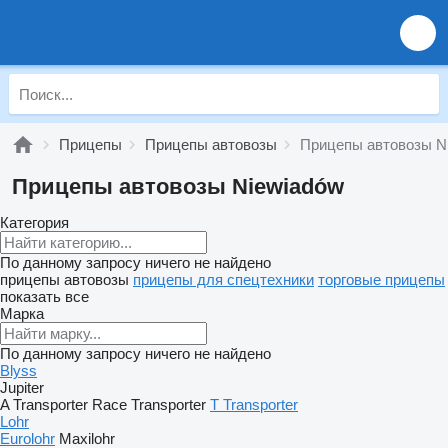
Прицепы
Прицепы автовозы
Прицепы автовозы N
Прицепы автовозы Niewiadów
Категория
По данному запросу ничего не найдено
прицепы автовозы
прицепы для спецтехники
торговые прицепы
показать все
Марка
По данному запросу ничего не найдено
Blyss
Jupiter
A Transporter
Race Transporter
T Transporter
Lohr
Eurolohr
Maxilohr