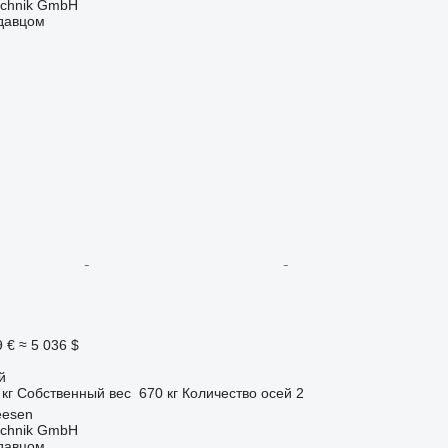
technik GmbH
одавцом
9 €
≈ 5 036 $
й
 кг
Собственный вес
670 кг
Количество осей
2
eesen
technik GmbH
одавцом