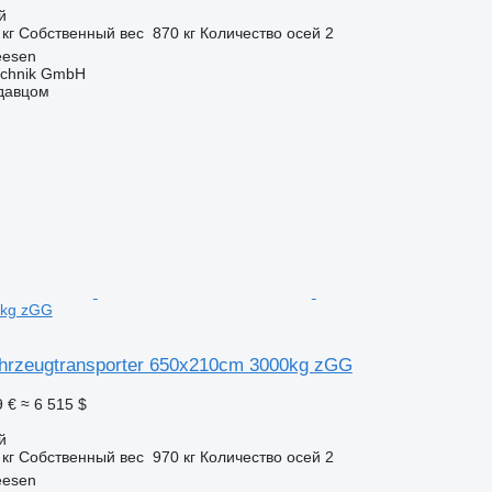
й
 кг
Собственный вес
870 кг
Количество осей
2
eesen
technik GmbH
одавцом
0kg zGG
ahrzeugtransporter 650x210cm 3000kg zGG
9 €
≈ 6 515 $
й
 кг
Собственный вес
970 кг
Количество осей
2
eesen