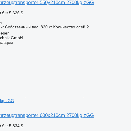
ahrzeugtransporter 550y210cm 2700kg zGG
9 €
≈ 5 626 $
й
 кг
Собственный вес
820 кг
Количество осей
2
eesen
technik GmbH
одавцом
0kg zGG
ahrzeugtransporter 600x210cm 2700kg zGG
9 €
≈ 5 834 $