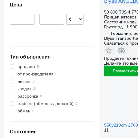
Blyss ANGEBO
Цена
Италия
50 890 TJS
4 77
Прицеп автовоз
–
Состояние
новы
Грузопод.
1 990
Германия, S
Blyss Transport
Связаться с пр
Тип объявления
Продаете техни
Делайте это вме
продажа
Разместить
от производителя
лизинг
кредит
рассрочка
trade-in (обмен с доплатой)
обмен
550y210cm 270
11
Состояние