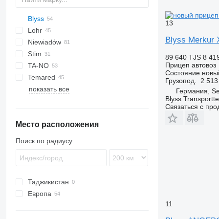
Blyss
13
Lohr
Jupiter
A Transporter
Blyss Merkur 
Niewiadów
Race Transporter
Eurolohr
Stim
T Transporter
Maxilohr
N-series
Pegasus
89 640 TJS
8 41
Прицеп автовоз
TA-NO
Состояние
новы
Temared
Formula
Грузопод.
2 513
показать все
Trio
Car Flat
Германия, S
Blyss Transport
Uno
Universal
Связаться с пр
Место расположения
Поиск по радиусу
Таджикистан
Европа
11
Германия
Польша