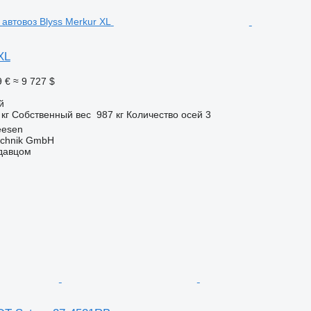
XL
9 €
≈ 9 727 $
й
 кг
Собственный вес
987 кг
Количество осей
3
eesen
technik GmbH
одавцом