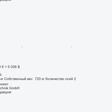
9 €
≈ 5 036 $
й
 кг
Собственный вес
720 кг
Количество осей
2
eesen
technik GmbH
одавцом