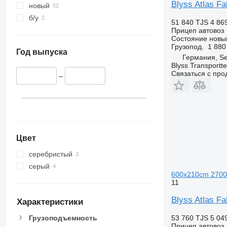
Blyss Atlas F
новый
б/у
51 840 TJS
4 86
Прицеп автовоз
Состояние
новы
Грузопод.
1 880
Год выпуска
Германия, S
Blyss Transport
Связаться с пр
–
Цвет
серебристый
серый
600x210cm 270
11
Blyss Atlas F
Характеристики
Грузоподъемность
53 760 TJS
5 04
Прицеп автовоз