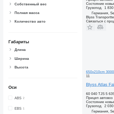
Состояние
новы
Собственный вес
Грузопод.
1 830
Полная масса
Германия, S
Blyss Transport
Связаться с пр
Количество авто
Габариты
Длина
Ширина
Высота
650x210cm 300
11
Blyss Atlas F
Оси
60 040 TJS
5 63
Прицеп автовоз
ABS
Состояние
новы
Грузопод.
2 030
EBS
Германия, S