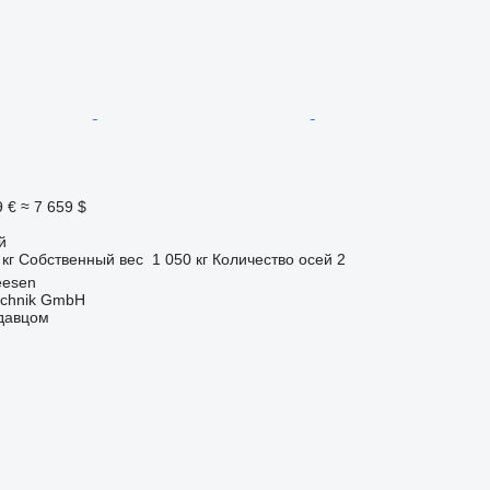
9 €
≈ 7 659 $
й
 кг
Собственный вес
1 050 кг
Количество осей
2
eesen
technik GmbH
одавцом