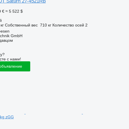
T Saturn 27-4521RB
9 €
≈ 5 522 $
й
 кг
Собственный вес
710 кг
Количество осей
2
eesen
technik GmbH
одавцом
ку?
сте с нами!
 объявление
0kg zGG