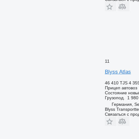
11
Blyss Atlas
46 410 TJS
4 35
Прицеп автовоз
Состояние
новы
Грузопод.
1 980
Германия, S
Blyss Transport
Связаться с пр