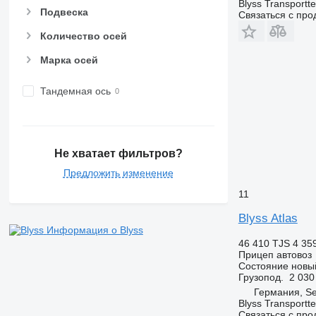
Blyss Transport
Подвеска
Связаться с пр
Количество осей
Марка осей
Тандемная ось
Не хватает фильтров?
Предложить изменение
11
Blyss Atlas
Информация о Blyss
46 410 TJS
4 35
Прицеп автовоз
Состояние
новы
Грузопод.
2 030
Германия, S
Blyss Transport
Связаться с пр