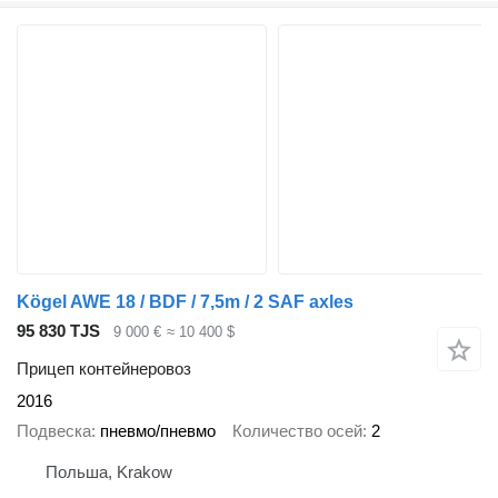
Kögel AWE 18 / BDF / 7,5m / 2 SAF axles
95 830 TJS
9 000 €
≈ 10 400 $
Прицеп контейнеровоз
2016
Подвеска
пневмо/пневмо
Количество осей
2
Польша, Krakow