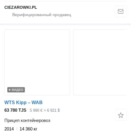
CIEZAROWKI.PL
ВИДЕО
WTS Kipp – WAB
63 780 TJS
5 990 €
≈ 6 921 $
Прицеп контейнеровоз
2014
14 360 кг