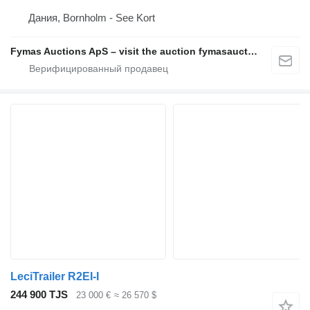
Дания, Bornholm - See Kort
Fymas Auctions ApS – visit the auction fymasauctions.dk
LeciTrailer R2EI-I
244 900 TJS
23 000 €
≈ 26 570 $