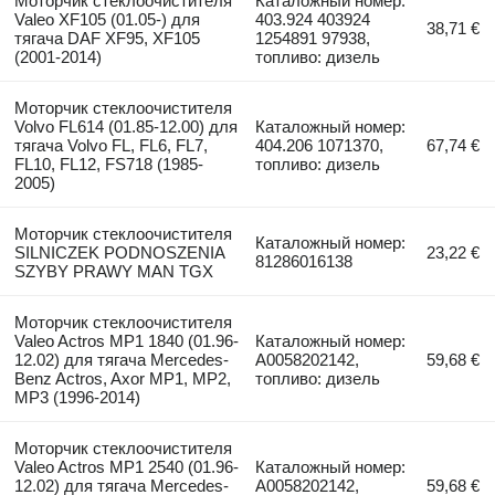
Моторчик стеклоочистителя
Каталожный номер:
Valeo XF105 (01.05-) для
403.924 403924
38,71 €
тягача DAF XF95, XF105
1254891 97938,
(2001-2014)
топливо: дизель
Моторчик стеклоочистителя
Volvo FL614 (01.85-12.00) для
Каталожный номер:
тягача Volvo FL, FL6, FL7,
404.206 1071370,
67,74 €
FL10, FL12, FS718 (1985-
топливо: дизель
2005)
Моторчик стеклоочистителя
Каталожный номер:
SILNICZEK PODNOSZENIA
23,22 €
81286016138
SZYBY PRAWY MAN TGX
Моторчик стеклоочистителя
Valeo Actros MP1 1840 (01.96-
Каталожный номер:
12.02) для тягача Mercedes-
A0058202142,
59,68 €
Benz Actros, Axor MP1, MP2,
топливо: дизель
MP3 (1996-2014)
Моторчик стеклоочистителя
Valeo Actros MP1 2540 (01.96-
Каталожный номер:
12.02) для тягача Mercedes-
A0058202142,
59,68 €