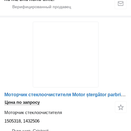
Моторчик стеклоочистителя Motor ștergător parbriz 1505318, 1432506 для грузовика Scania 1505318/1432506
Цена по запросу
Моторчик стеклоочистителя
1505318, 1432506
Румыния, Cristesti