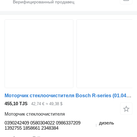
Моторчик стеклоочистителя Bosch R-series (01.04-) 0390242409 для тягача Scania P,G,R,T-series (2004-2017)
455,10 TJS
42,74 €
≈ 49,38 $
Моторчик стеклоочистителя
0390242409 0580304022 0986337209
дизель
1392755 1858661 2348384