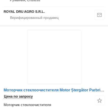
ROYAL DRU AGRO S.R.L.
Моторчик стеклоочистителя Motor Ștergător Parbriz для грузовика Scania – Cod 70345684/22672623/1519529/98480223/A0018202042/0018202042/3093014/0390442451/30038263-24
Цена по запросу
Моторчик стеклоочистителя