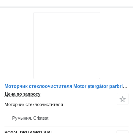
Моторчик стеклоочистителя Motor ștergător parbriz для грузовика Solaris – Cod produs: 70345684 22672623 1519529 98480223 A0018202042 0018202042 3093014 0390442451 30038263
Цена по запросу
Моторчик стеклоочистителя
Румыния, Cristesti
ROYAL DRU AGRO S.R.L.