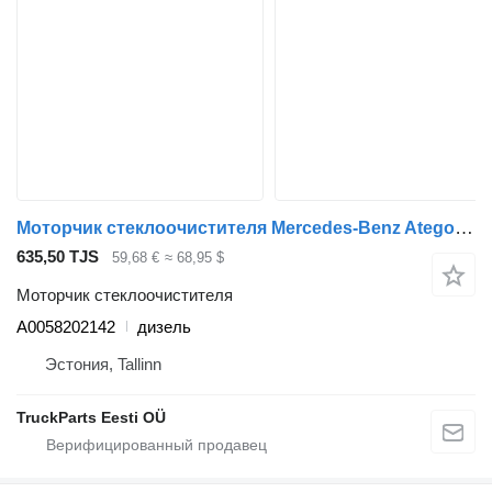
Моторчик стеклоочистителя Mercedes-Benz Atego 817 (01.98-12.04) A0058202142 для тягача Mercedes-Benz Atego, Atego 2, Atego 3 (1996-)
635,50 TJS
59,68 €
≈ 68,95 $
Моторчик стеклоочистителя
A0058202142
дизель
Эстония, Tallinn
TruckParts Eesti OÜ