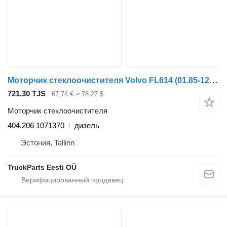
Моторчик стеклоочистителя Volvo FL614 (01.85-12.00) 404.206 для тягача Volvo FL, FL6, FL7, FL10, FL12, FS718 (1985-2005)
721,30 TJS
67,74 €
≈ 78,27 $
Моторчик стеклоочистителя
404.206 1071370
дизель
Эстония, Tallinn
TruckParts Eesti OÜ