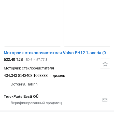
Моторчик стеклоочистителя Volvo FH12 1-seeria (01.93-12.02) 404.343 для тягача Volvo FH12, FH16, NH12, FH, VNL780 (1993-2014)
532,40 TJS
50 €
≈ 57,77 $
Моторчик стеклоочистителя
404.343 8143408 1063838
дизель
Эстония, Tallinn
TruckParts Eesti OÜ