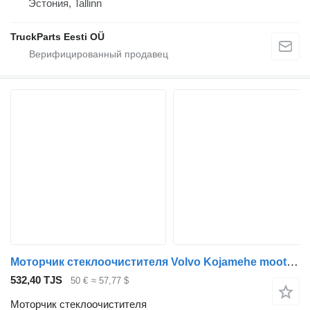
Эстония, Tallinn
TruckParts Eesti OÜ
Моторчик стеклоочистителя Volvo Kojamehe mootor 84194672 для тягача Volvo FH13A62T
532,40 TJS
50 €
≈ 57,77 $
Моторчик стеклоочистителя