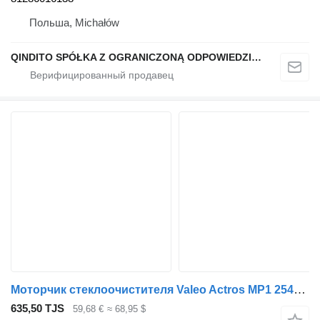
Польша, Michałów
QINDITO SPÓŁKA Z OGRANICZONĄ ODPOWIEDZIALNOŚCIĄ
Моторчик стеклоочистителя Valeo Actros MP1 2540 (01.96-12.02) A0058202142 для тягача Mercedes-Benz Actros, Axor MP1, MP2, MP3 (1996-2014)
635,50 TJS
59,68 €
≈ 68,95 $