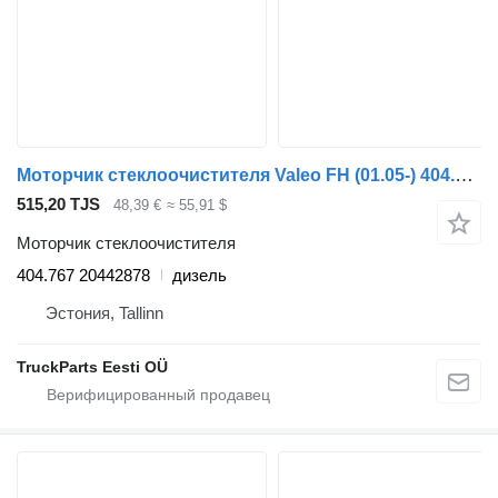
Моторчик стеклоочистителя Valeo FH (01.05-) 404.767 для тягача Volvo FH12, FH16, NH12, FH, VNL780 (1993-2014)
515,20 TJS
48,39 €
≈ 55,91 $
Моторчик стеклоочистителя
404.767 20442878
дизель
Эстония, Tallinn
TruckParts Eesti OÜ