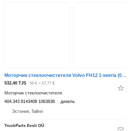
Моторчик стеклоочистителя Volvo FH12 1-seeria (01.93-12.02) 404.343 для тягача Volvo FH12, FH16, NH12, FH, VNL780 (1993-2014)
532,40 TJS
50 €
≈ 57,77 $
Моторчик стеклоочистителя
404.343 8143408 1063838
дизель
Эстония, Tallinn
TruckParts Eesti OÜ