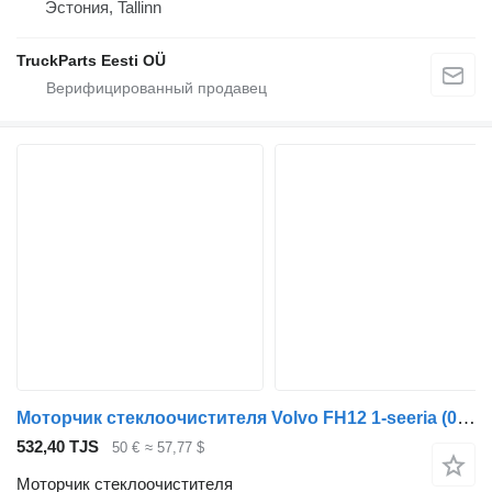
Эстония, Tallinn
TruckParts Eesti OÜ
Моторчик стеклоочистителя Volvo FH12 1-seeria (01.93-12.02) 404.343 для тягача Volvo FH12, FH16, NH12, FH, VNL780 (1993-2014)
532,40 TJS
50 €
≈ 57,77 $
Моторчик стеклоочистителя