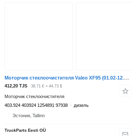
Моторчик стеклоочистителя Valeo XF95 (01.02-12.06) 403.924 403924 для тягача DAF XF95, XF105 (2001-2014)
412,20 TJS
38,71 €
≈ 44,73 $
Моторчик стеклоочистителя
403.924 403924 1254891 97938
дизель
Эстония, Tallinn
TruckParts Eesti OÜ