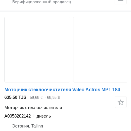
Моторчик стеклоочистителя Valeo Actros MP1 1840 (01.96-12.02) A0058202142 для тягача Mercedes-Benz Actros, Axor MP1, MP2, MP3 (1996-2014)
635,50 TJS
59,68 €
≈ 68,95 $
Моторчик стеклоочистителя
A0058202142
дизель
Эстония, Tallinn