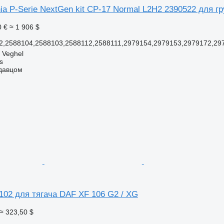
a P-Serie NextGen kit CP-17 Normal L2H2 2390522 для гр
0 €
≈ 1 906 $
2,2588104,2588103,2588112,2588111,2979154,2979153,2979172,29
 Veghel
s
одавцом
102 для тягача DAF XF 106 G2 / XG
≈ 323,50 $