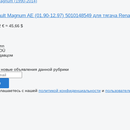
Magnum (1990-2014)
lt Magnum AE (01.90-12.97) 5010148549 для тягача Rena
2 €
≈ 45,66 $
inn
 OÜ
одавцом
 новые объявления данной рубрики
я
глашаетесь с нашей
политикой конфиденциальности
и
пользовател