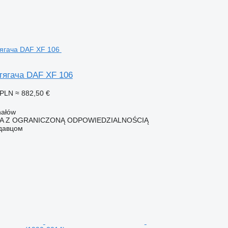
тягача DAF XF 106
 PLN
≈ 882,50 €
hałów
KA Z OGRANICZONĄ ODPOWIEDZIALNOŚCIĄ
одавцом