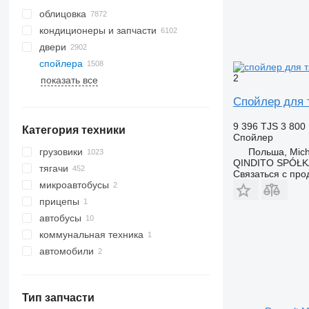
облицовка
кондиционеры и запчасти
двери
шланги кондиционера
спойлера
радиаторы кондиционера
2
показать все
компрессоры кондиционера
боковые стекла
фильтры-осушители
лобовые стекла
Спойлер для 
кондиционера
панорамные крыши
автокондиционеры
9 396 TJS
3 800
Категория техники
задние стекла
Спойлер
воздушные фильтры
кондиционера
Польша, Mic
грузовики
QINDITO SPÓŁ
другие запчасти кондиционера
тягачи
Связаться с пр
микроавтобусы
прицепы
автобусы
коммунальная техника
автомобили
коммунальные машины
мусоровозы
Тип запчасти