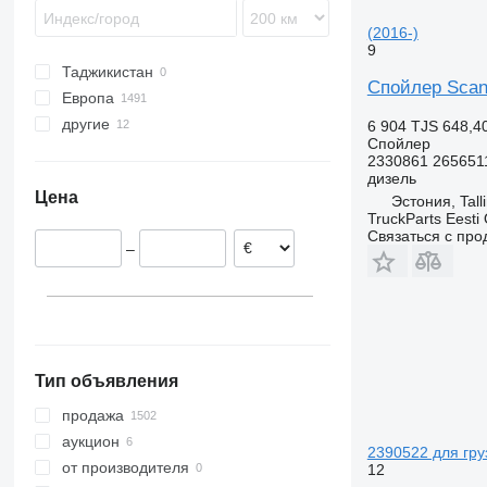
Sprinter
L-series
(2016-)
VNL
9
Таджикистан
Спойлер Scani
Европа
другие
Румыния
6 904 TJS
648,4
Спойлер
Польша
Украина
2330861 265651
Эстония
дизель
Цена
Эстония, Tall
Нидерланды
TruckParts Eesti
Испания
Связаться с пр
–
Бельгия
Литва
Португалия
показать все
Тип объявления
продажа
аукцион
2390522 для гру
от производителя
12