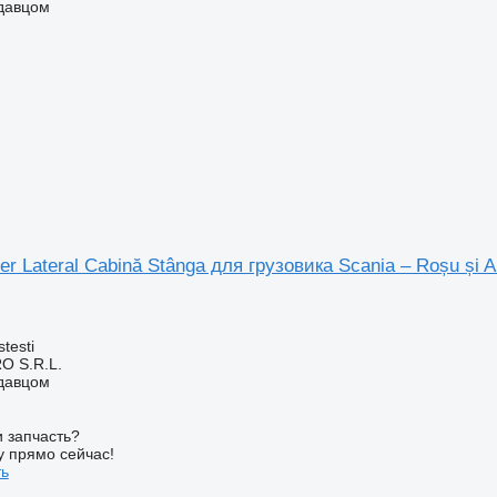
одавцом
er Lateral Cabină Stânga для грузовика Scania – Roșu și A
testi
O S.R.L.
одавцом
 запчасть?
у прямо сейчас!
ть