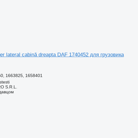
er lateral cabină dreapta DAF 1740452 для грузовика
0, 1663825, 1658401
testi
O S.R.L.
одавцом