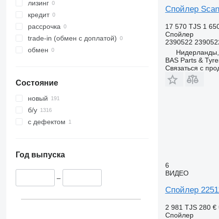
лизинг
Спойлер Scani
кредит
17 570 TJS
1 65
рассрочка
Спойлер
trade-in (обмен с доплатой)
2390522 239052
обмен
Нидерланды,
BAS Parts & Tyre
Связаться с пр
Состояние
новый
б/у
с дефектом
Год выпуска
6
ВИДЕО
–
Спойлер 2251
2 981 TJS
280 €
Спойлер