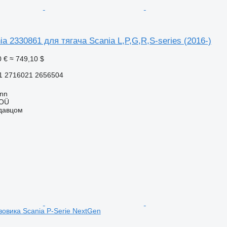
a 2330861 для тягача Scania L,P,G,R,S-series (2016-)
0 €
≈ 749,10 $
1 2716021 2656504
inn
 OÜ
одавцом
зовика Scania P-Serie NextGen