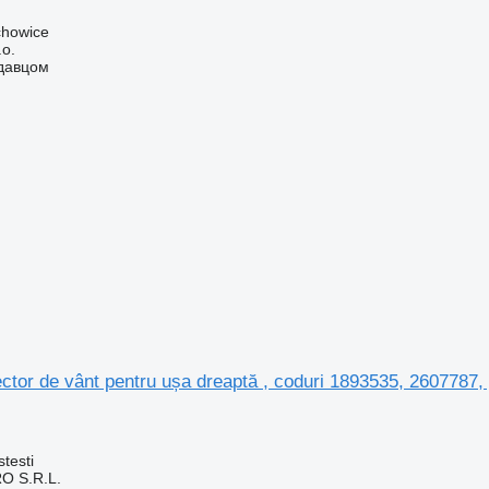
chowice
.o.
одавцом
tor de vânt pentru ușa dreaptă , coduri 1893535, 2607787,
testi
O S.R.L.