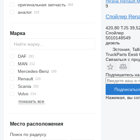
тягача Renault 
оригинальная запчасть
9
аналог
Спойлер Renau
420,80 TJS
39,5
Спойлер
Марка
5010148549
дизель
Эстония, Tall
TruckParts Eesti
DAF
X-Series
Связаться с пр
MAN
CF
Cargo
Daily
Mercedes-Benz
LF
F-MAX
EuroCargo
A-series
Подпишитесь на
Renault
XD
EuroStar
F90
A-Class
Atleon
Scania
XF
Eurotech
L2000
Actros
Cabstar
D-series
Подписатьс
Volvo
XG
S-Way
Lion's series
Antos
Kerax
G-series
Нажимая, вы со
показать все
Stralis
TGA
Arocs
Magnum
L-series
B-series
Octavia
Trakker
TGE
Atego
Major
R-series
FE
TGL
Axor
Midlum
FH
Место расположения
TGM
Econic
Premium
FL
TGS
LK
FM
Поиск по радиусу
TGX
MB
FMX