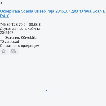
3
Uksepiiraja Scania Uksepiiraja 2045107 для тягача Scania
R410
745,30 TJS
70 €
≈ 80,88 $
Другая запчасть кабины
2045107
Эстония, Kõrveküla
TSvaruosad
Связаться с продавцом