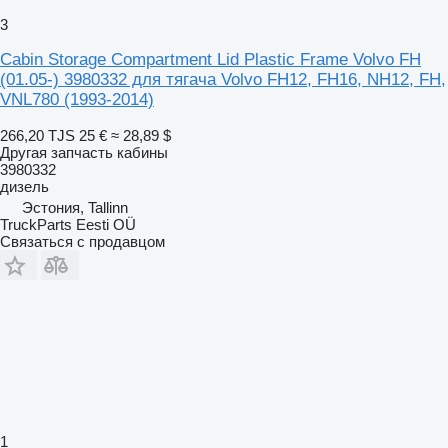
3
Cabin Storage Compartment Lid Plastic Frame Volvo FH
(01.05-) 3980332 для тягача Volvo FH12, FH16, NH12, FH,
VNL780 (1993-2014)
266,20 TJS
25 €
≈ 28,89 $
Другая запчасть кабины
3980332
дизель
Эстония, Tallinn
TruckParts Eesti OÜ
Связаться с продавцом
1