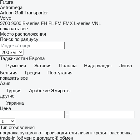
Futura
Astromega
Arteon
Golf
Transporter
Volvo
9700
9900
B-series
FH
FL
FM
FMX
L-series
VNL
показать все
Место расположения
Поиск по радиусу
Таджикистан
Европа
Румыния
Эстония
Польша
Нидерланды
Литва
Бельгия
Греция
Португалия
показать все
Азия
Турция
Арабские Эмираты
другие
Украина
Цена
–
Тип объявления
продажа
аукцион
от производителя
лизинг
кредит
рассрочка
trade-in (обмен с доплатой)
обмен