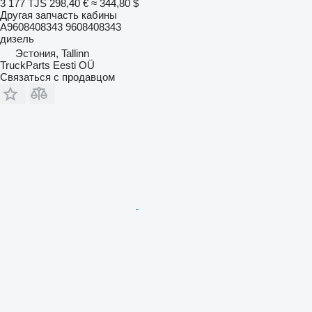
3 177 TJS
298,40 €
≈ 344,80 $
Другая запчасть кабины
A9608408343 9608408343
дизель
Эстония, Tallinn
TruckParts Eesti OÜ
Связаться с продавцом