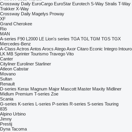
Crossway
Daily
EuroCargo
EuroStar
Eurotech
S-Way
Stralis
T-Way
Trakker
X-Way
Crossway
Daily
Magelys
Proway
XF
Grand Cherokee
Rio
MAN
A-series
F90
L2000
LE
Lion's series
TGA
TGL
TGM
TGS
TGX
Mercedes-Benz
A-Class
Actros
Antos
Arocs
Atego
Axor
Citaro
Econic
Integro
Intouro
LK
MB
Sprinter
Tourismo
Travego
Vito
Canter
Cityliner
Euroliner
Starliner
Atleon
Cabstar
Movano
Sultan
Renault
D-series
Kerax
Magnum
Major
Mascott
Master
Maxity
Midliner
Midlum
Premium
T-series
Zoe
Scania
G-series
K-series
L-series
P-series
R-series
S-series
Touring
835
Alpino
Urbino
Jimny
Prestij
Dyna
Tacoma