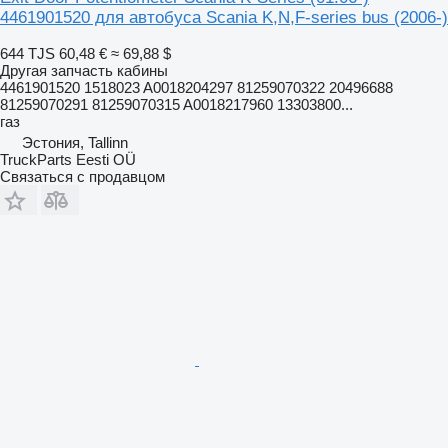
4461901520 для автобуса Scania K,N,F-series bus (2006-)
644 TJS
60,48 €
≈ 69,88 $
Другая запчасть кабины
4461901520 1518023 A0018204297 81259070322 20496688
81259070291 81259070315 A0018217960 13303800...
газ
Эстония, Tallinn
TruckParts Eesti OÜ
Связаться с продавцом