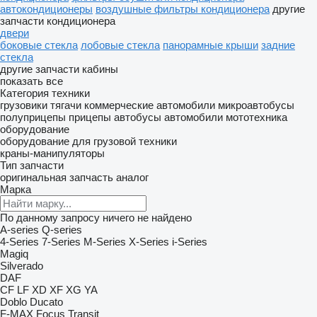
автокондиционеры
воздушные фильтры кондиционера
другие
запчасти кондиционера
двери
боковые стекла
лобовые стекла
панорамные крыши
задние
стекла
другие запчасти кабины
показать все
Категория техники
грузовики
тягачи
коммерческие автомобили
микроавтобусы
полуприцепы
прицепы
автобусы
автомобили
мототехника
оборудование
оборудование для грузовой техники
краны-манипуляторы
Тип запчасти
оригинальная запчасть
аналог
Марка
По данному запросу ничего не найдено
A-series
Q-series
4-Series
7-Series
M-Series
X-Series
i-Series
Magiq
Silverado
DAF
CF
LF
XD
XF
XG
YA
Doblo
Ducato
F-MAX
Focus
Transit