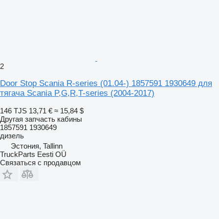
2
Door Stop Scania R-series (01.04-) 1857591 1930649 для
тягача Scania P,G,R,T-series (2004-2017)
146 TJS
13,71 €
≈ 15,84 $
Другая запчасть кабины
1857591 1930649
дизель
Эстония, Tallinn
TruckParts Eesti OÜ
Связаться с продавцом