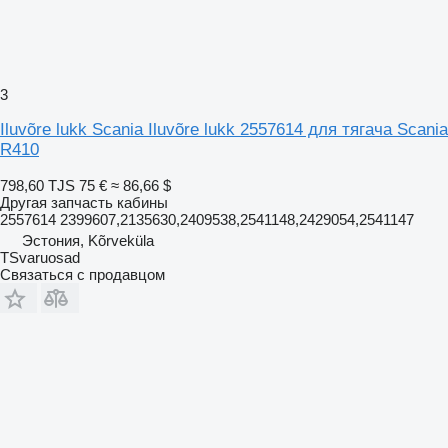
3
Iluvõre lukk Scania Iluvõre lukk 2557614 для тягача Scania
R410
798,60 TJS
75 €
≈ 86,66 $
Другая запчасть кабины
2557614 2399607,2135630,2409538,2541148,2429054,2541147
Эстония, Kõrveküla
TSvaruosad
Связаться с продавцом