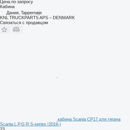
Цена по запросу
Кабина
Дания, Tappernøje
KNL TRUCKPARTS APS – DENMARK
Связаться с продавцом
кабина Scania CP17 для тягача
Scania L,P,G,R,S-series (2016-)
23