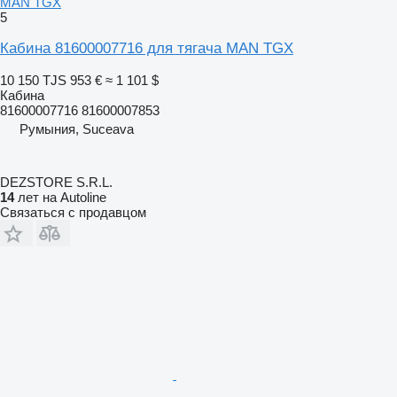
MAN TGX
5
Кабина 81600007716 для тягача MAN TGX
10 150 TJS
953 €
≈ 1 101 $
Кабина
81600007716 81600007853
Румыния, Suceava
DEZSTORE S.R.L.
14
лет на Autoline
Связаться с продавцом