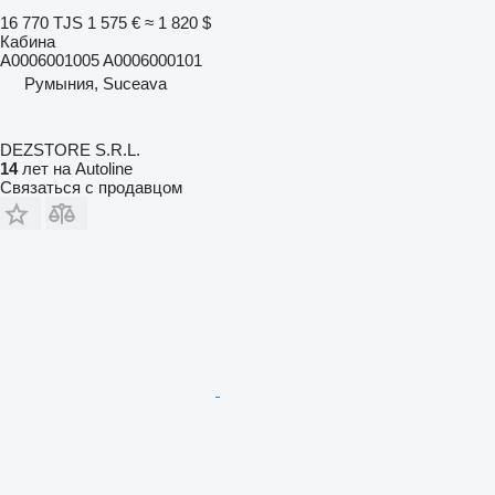
16 770 TJS
1 575 €
≈ 1 820 $
Кабина
A0006001005 A0006000101
Румыния, Suceava
DEZSTORE S.R.L.
14
лет на Autoline
Связаться с продавцом