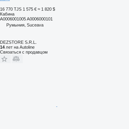
16 770 TJS
1 575 €
≈ 1 820 $
Кабина
A0006001005 A0006000101
Румыния, Suceava
DEZSTORE S.R.L.
14
лет на Autoline
Связаться с продавцом