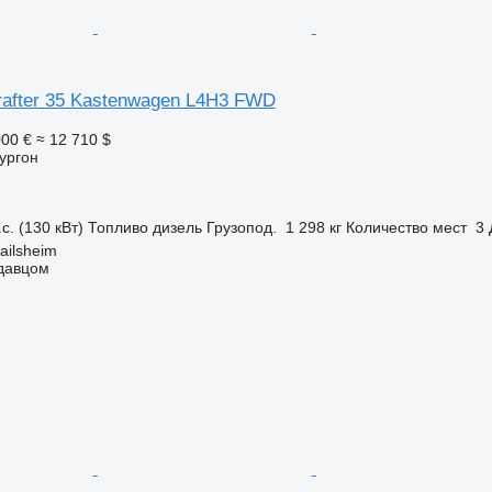
rafter 35 Kastenwagen L4H3 FWD
000 €
≈ 12 710 $
ургон
с. (130 кВт)
Топливо
дизель
Грузопод.
1 298 кг
Количество мест
3
ailsheim
одавцом