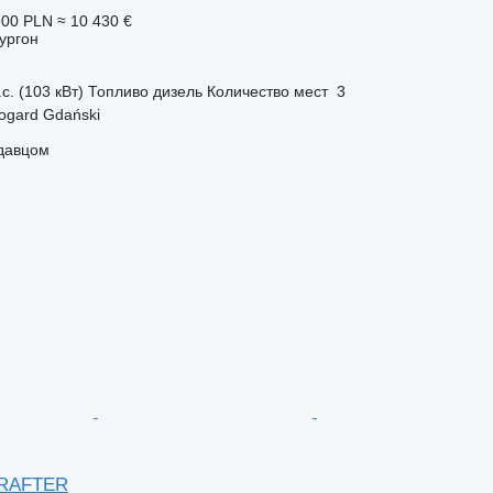
900 PLN
≈ 10 430 €
ургон
с. (103 кВт)
Топливо
дизель
Количество мест
3
ogard Gdański
одавцом
CRAFTER