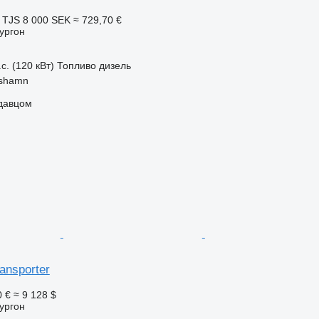
 TJS
8 000 SEK
≈ 729,70 €
ургон
с. (120 кВт)
Топливо
дизель
lshamn
одавцом
ansporter
0 €
≈ 9 128 $
ургон