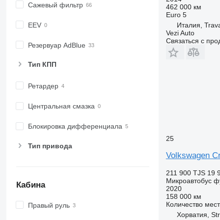
Сажевый фильтр
462 000 км
Euro 5
EEV
Италия, Trava
Vezi Auto
Связаться с пр
Резервуар AdBlue
Тип КПП
Ретардер
Центральная смазка
Блокировка дифференциала
25
Тип привода
Volkswagen Cr
211 900 TJS
19 
Микроавтобус ф
Кабина
2020
158 000 км
Количество мест
Правый руль
Хорватия, St