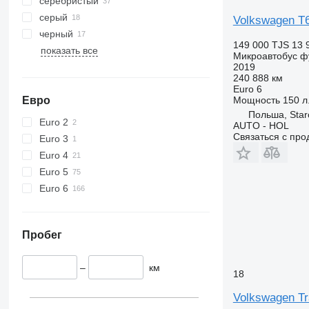
серебристый
серый
Volkswagen T
черный
149 000 TJS
13 
показать все
Микроавтобус ф
2019
240 888 км
Euro 6
Евро
Мощность
150 л.
Польша, Star
Euro 2
AUTO - HOL
Связаться с пр
Euro 3
Euro 4
Euro 5
Euro 6
Пробег
–
км
18
Volkswagen Tr