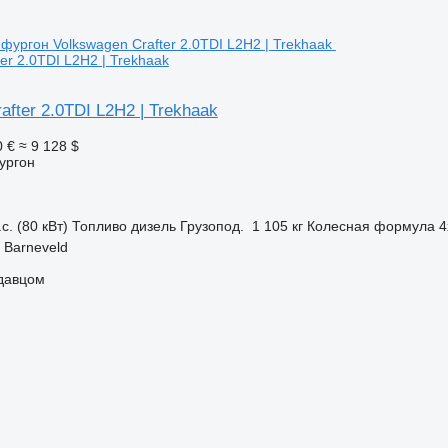
er 2.0TDI L2H2 | Trekhaak
after 2.0TDI L2H2 | Trekhaak
0 €
≈ 9 128 $
ургон
с. (80 кВт)
Топливо
дизель
Грузопод.
1 105 кг
Колесная формула
4
 Barneveld
одавцом