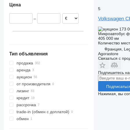
Цена
Польша
5
Чехия
Volkswagen 
–
Бельгия
Испания
173 0
Микроавтобус ф
Швеция
405 000 км
Дания
Количество мест
показать все
Франция, Leg
Agorastore
Тип объявления
Связаться с пр
продажа
аренда
Подпишитесь на
аукцион
от производителя
Подписатьс
лизинг
Нажимая, вы со
кредит
рассрочка
trade-in (обмен с доплатой)
обмен