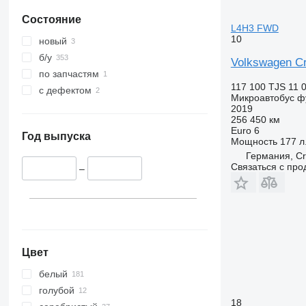
Состояние
L4H3 FWD
10
новый
б/у
Volkswagen C
по запчастям
117 100 TJS
11 
с дефектом
Микроавтобус ф
2019
256 450 км
Euro 6
Год выпуска
Мощность
177 л.
Германия, Cr
Связаться с пр
–
Цвет
белый
голубой
18