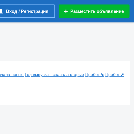
Вход / Регистрация
Разместить объявление
начала новые
Год выпуска - сначала старые
Пробег ⬊
Пробег ⬈