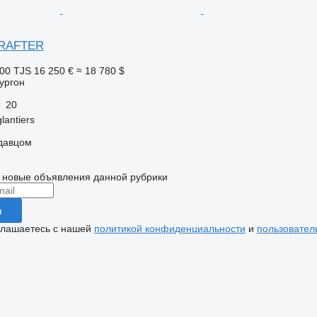
CRAFTER
00 TJS
16 250 €
≈ 18 780 $
ургон
20
lantiers
одавцом
 новые объявления данной рубрики
я
глашаетесь с нашей
политикой конфиденциальности
и
пользовател