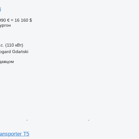
6
990 €
≈ 16 160 $
ургон
с. (110 кВт)
ogard Gdański
одавцом
ansporter T5