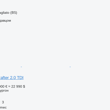
gliato (BS)
одавцом
after 2.0 TDI
900 €
≈ 22 990 $
ургон
3
rmec