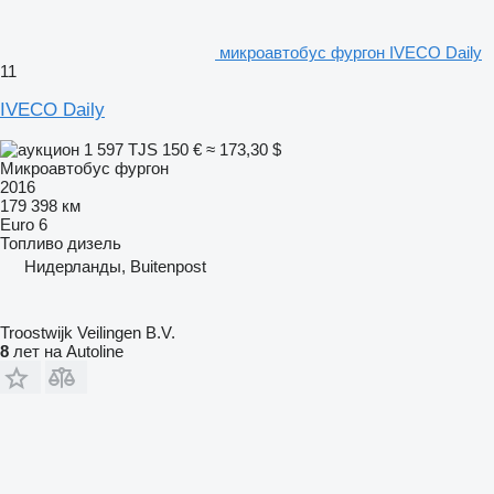
микроавтобус фургон IVECO Daily
11
IVECO Daily
1 597 TJS
150 €
≈ 173,30 $
Микроавтобус фургон
2016
179 398 км
Euro 6
Топливо
дизель
Нидерланды, Buitenpost
Troostwijk Veilingen B.V.
8
лет на Autoline