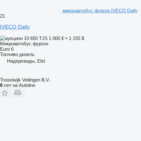
микроавтобус фургон IVECO Daily
21
IVECO Daily
10 650 TJS
1 000 €
≈ 1 155 $
Микроавтобус фургон
Euro 6
Топливо
дизель
Нидерланды, Elst
Troostwijk Veilingen B.V.
8
лет на Autoline