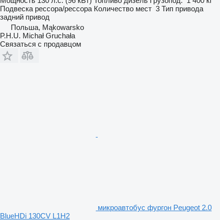
Мощность
130 л.с. (96 кВт)
Топливо
дизель
Грузопод.
1 400 кг
Подвеска
рессора/рессора
Количество мест
3
Тип привода
задний привод
Польша, Mąkowarsko
P.H.U. Michał Gruchała
Связаться с продавцом
микроавтобус фургон Peugeot 2.0
BlueHDi 130CV L1H2