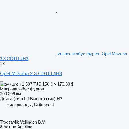
микроавтобус фургон Opel Movano
2.3 CDTI L4H3
13
Opel Movano 2.3 CDTI L4H3
1 597 TJS
150 €
≈ 173,30 $
Микроавтобус фургон
200 308 км
Длина (тип)
L4
Высота (тип)
H3
Нидерланды, Buitenpost
Troostwijk Veilingen B.V.
8
лет на Autoline