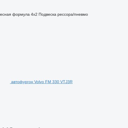
есная формула
4x2
Подвеска
рессора/пневмо
автофургон Volvo FM 330 VTJ3R