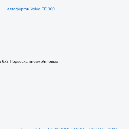
автофургон Volvo FE 300
а
6x2
Подвеска
пневмо/пневмо