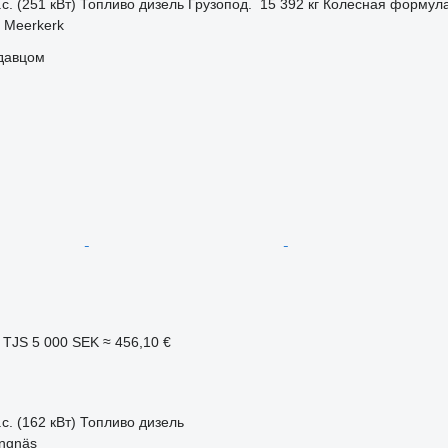
с. (251 кВт)
Топливо
дизель
Грузопод.
15 392 кг
Колесная формул
 Meerkerk
одавцом
 TJS
5 000 SEK
≈ 456,10 €
с. (162 кВт)
Топливо
дизель
ängnäs