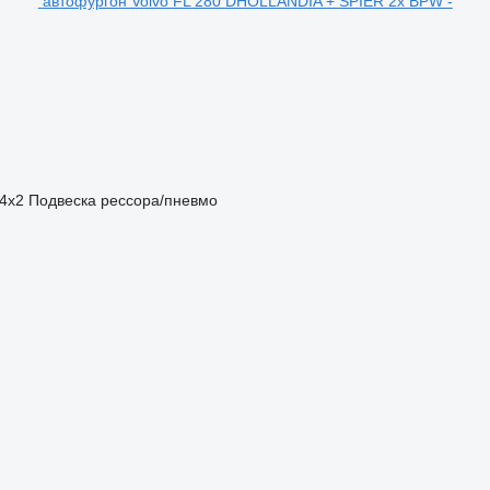
автофургон Volvo FL 280 DHOLLANDIA + SPIER 2x BPW -
4x2
Подвеска
рессора/пневмо