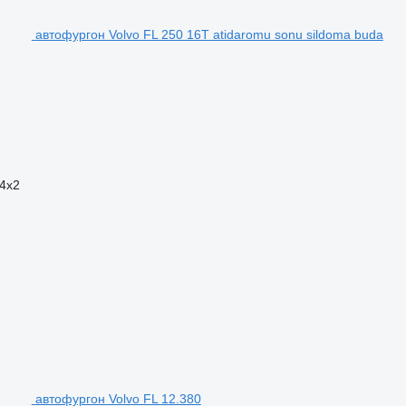
автофургон Volvo FL 250 16T atidaromu sonu sildoma buda
4x2
автофургон Volvo FL 12.380