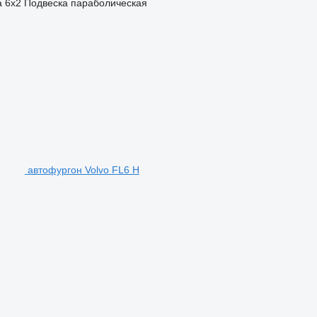
а
6x2
Подвеска
параболическая
автофургон Volvo FL6 H