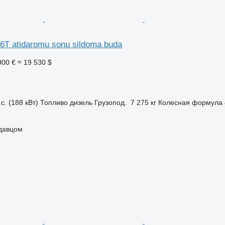
16T atidaromu sonu sildoma buda
900 €
≈ 19 530 $
с. (188 кВт)
Топливо
дизель
Грузопод.
7 275 кг
Колесная формула
одавцом