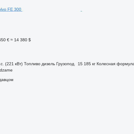
450 €
≈ 14 380 $
с. (221 кВт)
Топливо
дизель
Грузопод.
15 185 кг
Колесная формул
ndzame
одавцом