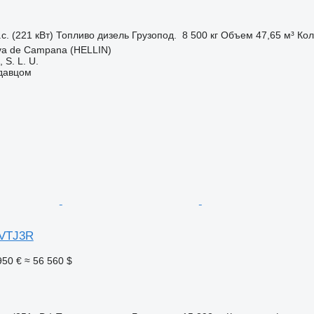
с. (221 кВт)
Топливо
дизель
Грузопод.
8 500 кг
Объем
47,65 м³
Кол
va de Campana (HELLIN)
S. L. U.
одавцом
 VTJ3R
950 €
≈ 56 560 $