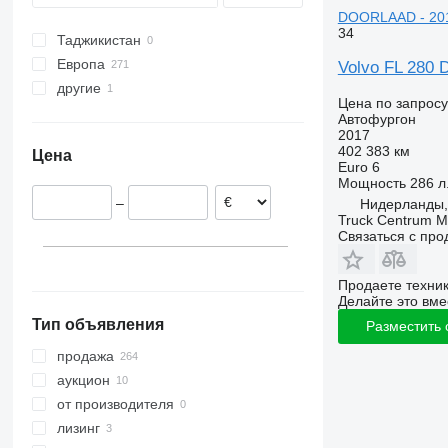
Vario
FH 540
FL 280
FM 330
FL6 220
FM9 340
DOORLAAD - 20
34
FL 290
FM 340
FL6 240
Таджикистан
FL608
FM 370
FL6 250
Европа
Volvo FL 280
FL614
FM 380
другие
Нидерланды
Цена по запросу
FL615
FM 410
Испания
Украина
Автофургон
2017
FM 420
Бельгия
402 383 км
Цена
FM 440
Литва
Euro 6
Мощность
286 л.
FM 450
Германия
–
Нидерланды,
FM 460
Эстония
Truck Centrum M
Финляндия
Связаться с пр
Норвегия
показать все
Продаете техни
Делайте это вме
Тип объявления
Разместить
продажа
аукцион
от производителя
лизинг