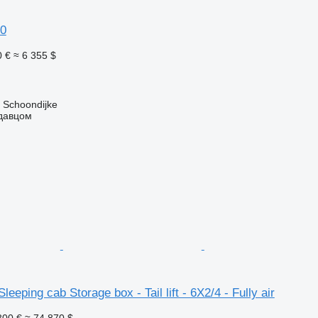
80
0 €
≈ 6 355 $
Schoondijke
одавцом
eeping cab Storage box - Tail lift - 6X2/4 - Fully air
800 €
≈ 74 870 $