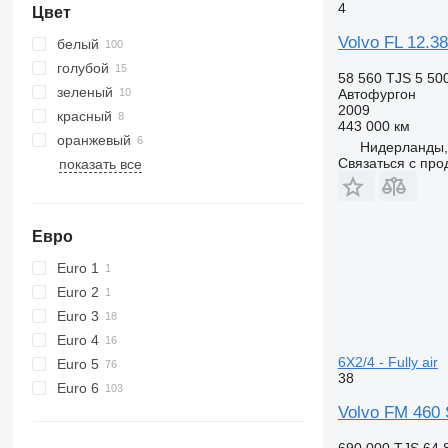
4
Цвет
Volvo FL 12.3
белый
голубой
58 560 TJS
5 50
зеленый
Автофургон
2009
красный
443 000 км
оранжевый
Нидерланды, 
Связаться с пр
показать все
Евро
Euro 1
Euro 2
Euro 3
Euro 4
6X2/4 - Fully air
Euro 5
38
Euro 6
Volvo FM 460 Sl
690 000 TJS
64 