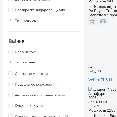
Мощность
341 л.
Нидерланды,
Блокировка дифференциала
De Ruyter Trucks
Связаться с пр
Тип привода
Кабина
Правый руль
Тип кабины
84
ВИДЕО
Спальное место
Volvo FL6 H
Подушка безопасности
4 856
Автофургон
Автономный обогреватель
2006
377 499 км
Кондиционер
Euro 3
Мощность
220 л.
Швеция, Str
Круиз-контроль (темпомат)