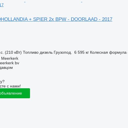
17
 DHOLLANDIA + SPIER 2x BPW - DOORLAAD - 2017
с. (210 кВт)
Топливо
дизель
Грузопод.
6 595 кг
Колесная формула
 Meerkerk
eerkerk bv
одавцом
ку?
сте с нами!
 объявление