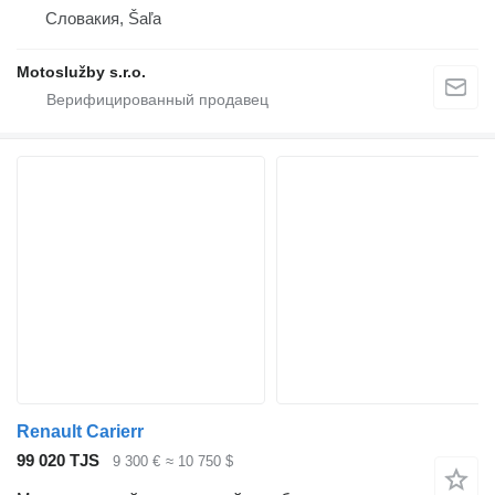
Словакия, Šaľa
Motoslužby s.r.o.
Renault Carierr
99 020 TJS
9 300 €
≈ 10 750 $