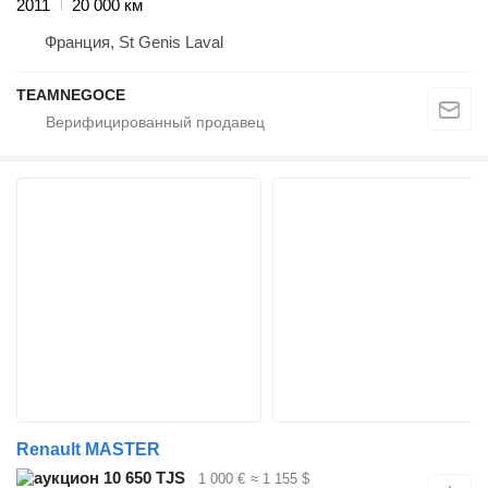
2011
20 000 км
Франция, St Genis Laval
TEAMNEGOCE
Renault MASTER
10 650 TJS
1 000 €
≈ 1 155 $