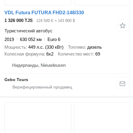
VDL Futura FUTURA FHD2-148/330
1 326 000 TJS
124 500 €
≈ 143 800 $
Туристический автобус
2019
630 052 км
Euro 6
Мощность
449 л.с. (330 кВт)
Топливо
дизель
Колесная формула
6x2
Количество мест
69
Нидерланды, Nieuwleusen
Gebo Tours