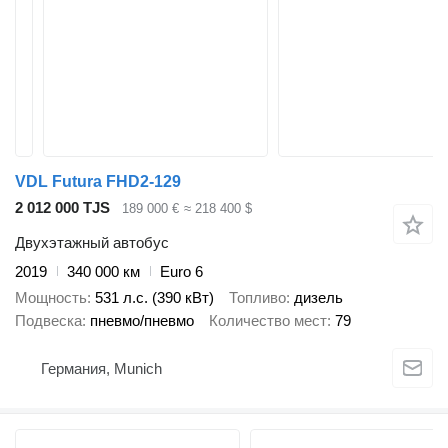
VDL Futura FHD2-129
2 012 000 TJS
189 000 €
≈ 218 400 $
Двухэтажный автобус
2019
340 000 км
Euro 6
Мощность
531 л.с. (390 кВт)
Топливо
дизель
Подвеска
пневмо/пневмо
Количество мест
79
Германия, Munich