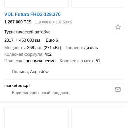
VDL Futura FHD2-129.370
1 267 000 TJS
119 000 €
≈ 137 500 $
Туристический автобус
2017
450 000 км
Euro 6
Мощность
369 л.с. (271 кВт)
Топливо
дизель
Колесная формула
4x2
Подвеска
пневмо/пневмо
Количество мест
51
Польша, Augustów
marketbus.pl