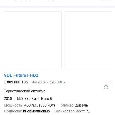
VDL Futura FHD2
1 809 000 TJS
169 900 €
≈ 196 300 $
Туристический автобус
2018
559 775 км
Euro 6
Мощность
460 л.с. (338 кВт)
Топливо
дизель
Подвеска
пневмо/пневмо
Количество мест
71