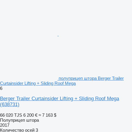
полуприцеп штора Berger Trailer
Curtainsider Lifting + Sliding Roof Mega
6
Berger Trailer Curtainsider Lifting + Sliding Roof Mega
(638731)
66 020 TJS
6 200 €
≈ 7 163 $
Полуприцеп штора
2017
Количество осей
3