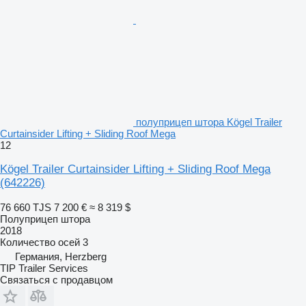
полуприцеп штора Kögel Trailer
Curtainsider Lifting + Sliding Roof Mega
12
Kögel Trailer Curtainsider Lifting + Sliding Roof Mega
(642226)
76 660 TJS
7 200 €
≈ 8 319 $
Полуприцеп штора
2018
Количество осей
3
Германия, Herzberg
TIP Trailer Services
Связаться с продавцом