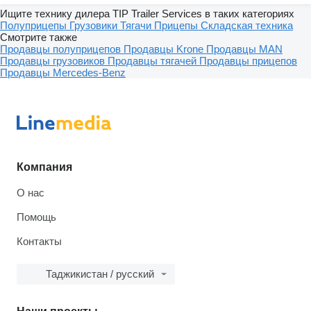
Ищите технику дилера TIP Trailer Services в таких категориях
Полуприцепы
Грузовики
Тягачи
Прицепы
Складская техника
Смотрите также
Продавцы полуприцепов
Продавцы Krone
Продавцы MAN
Продавцы грузовиков
Продавцы тягачей
Продавцы прицепов
Продавцы Mercedes-Benz
Компания
О нас
Помощь
Контакты
Таджикистан / русский