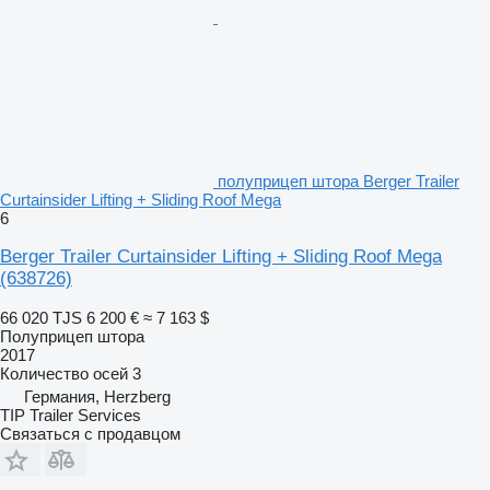
полуприцеп штора Berger Trailer
Curtainsider Lifting + Sliding Roof Mega
6
Berger Trailer Curtainsider Lifting + Sliding Roof Mega
(638726)
66 020 TJS
6 200 €
≈ 7 163 $
Полуприцеп штора
2017
Количество осей
3
Германия, Herzberg
TIP Trailer Services
Связаться с продавцом