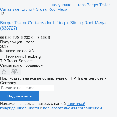
полуприцеп штора Berger Trailer
Curtainsider Lifting + Sliding Roof Mega
12
Berger Trailer Curtainsider Lifting + Sliding Roof Mega
(638727)
66 020 TJS
6 200 €
≈ 7 163 $
Полуприцеп штора
2017
Количество осей
3
Германия, Herzberg
TIP Trailer Services
Связаться с продавцом
Подписаться на новые объявления от TIP Trailer Services -
Germany
Подписаться
Нажимая, вы соглашаетесь с нашей
политикой
конфиденциальности
и
пользовательским соглашением
.