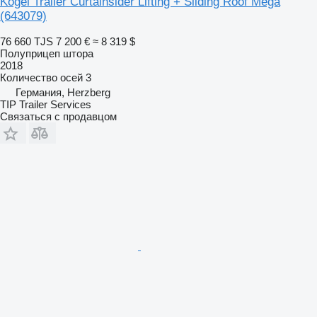
Kögel Trailer Curtainsider Lifting + Sliding Roof Mega
(643079)
76 660 TJS
7 200 €
≈ 8 319 $
Полуприцеп штора
2018
Количество осей
3
Германия, Herzberg
TIP Trailer Services
Связаться с продавцом