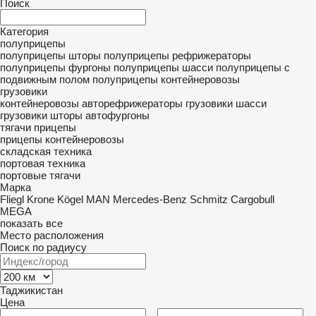
Поиск
Категория
полуприцепы
полуприцепы шторы
полуприцепы рефрижераторы
полуприцепы фургоны
полуприцепы шасси
полуприцепы с
подвижным полом
полуприцепы контейнеровозы
грузовики
контейнеровозы
авторефрижераторы
грузовики шасси
грузовики шторы
автофургоны
тягачи
прицепы
прицепы контейнеровозы
складская техника
портовая техника
портовые тягачи
Марка
Fliegl
Krone
Kögel
MAN
Mercedes-Benz
Schmitz Cargobull
MEGA
показать все
Место расположения
Поиск по радиусу
Таджикистан
Цена