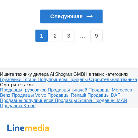
Следующая
2
3
…
9
1
Ищите технику дилера Al Shogran GMBH в таких категориях
Грузовики
Тягачи
Полуприцепы
Прицепы
Строительная техника
Смотрите также
Продавцы грузовиков
Продавцы тягачей
Продавцы Mercedes-
Benz
Продавцы Volvo
Продавцы Renault
Продавцы DAF
Продавцы полуприцепов
Продавцы Scania
Продавцы MAN
Продавцы Krone