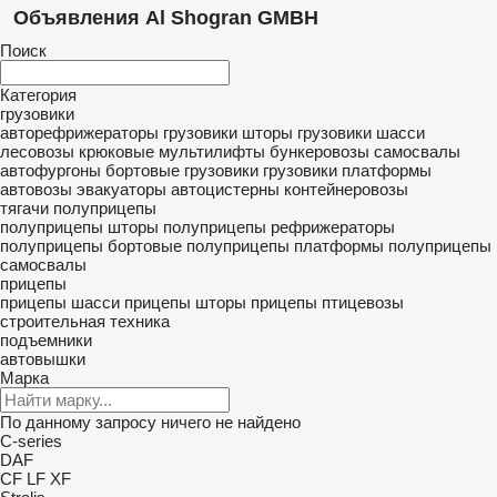
Объявления Al Shogran GMBH
Поиск
Категория
грузовики
авторефрижераторы
грузовики шторы
грузовики шасси
лесовозы
крюковые мультилифты
бункеровозы
самосвалы
автофургоны
бортовые грузовики
грузовики платформы
автовозы
эвакуаторы
автоцистерны
контейнеровозы
тягачи
полуприцепы
полуприцепы шторы
полуприцепы рефрижераторы
полуприцепы бортовые
полуприцепы платформы
полуприцепы
самосвалы
прицепы
прицепы шасси
прицепы шторы
прицепы птицевозы
строительная техника
подъемники
автовышки
Марка
По данному запросу ничего не найдено
C-series
DAF
CF
LF
XF