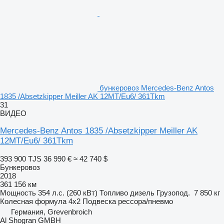
бункеровоз Mercedes-Benz Antos
1835 /Absetzkipper Meiller AK 12MT/Eu6/ 361Tkm
31
ВИДЕО
Mercedes-Benz Antos 1835 /Absetzkipper Meiller AK
12MT/Eu6/ 361Tkm
393 900 TJS
36 990 €
≈ 42 740 $
Бункеровоз
2018
361 156 км
Мощность
354 л.с. (260 кВт)
Топливо
дизель
Грузопод.
7 850 кг
Колесная формула
4x2
Подвеска
рессора/пневмо
Германия, Grevenbroich
Al Shogran GMBH