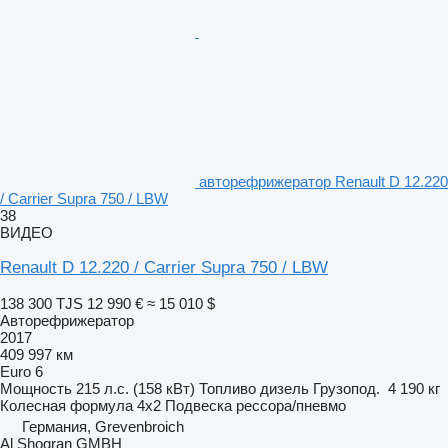
авторефрижератор Renault D 12.220
/ Carrier Supra 750 / LBW
38
ВИДЕО
Renault D 12.220 / Carrier Supra 750 / LBW
138 300 TJS
12 990 €
≈ 15 010 $
Авторефрижератор
2017
409 997 км
Euro 6
Мощность
215 л.с. (158 кВт)
Топливо
дизель
Грузопод.
4 190 кг
Колесная формула
4x2
Подвеска
рессора/пневмо
Германия, Grevenbroich
Al Shogran GMBH