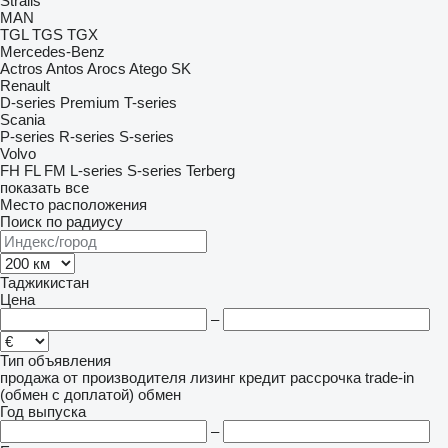
Stralis
MAN
TGL
TGS
TGX
Mercedes-Benz
Actros
Antos
Arocs
Atego
SK
Renault
D-series
Premium
T-series
Scania
P-series
R-series
S-series
Volvo
FH
FL
FM
L-series
S-series
Terberg
показать все
Место расположения
Поиск по радиусу
Таджикистан
Цена
–
Тип объявления
продажа
от производителя
лизинг
кредит
рассрочка
trade-in
(обмен с доплатой)
обмен
Год выпуска
–