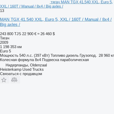
тягач MAN TGX 41.540 XXL, Euro 5,
XXL / 160T / Manual / 8x4 / Big axles /
13
MAN TGX 41.540 XXL, Euro 5, XXL / 160T / Manual / 8x4 /
Big axles /
243 800 TJS
22 900 €
≈ 26 460 $
Тягач
2009
1 198 353 км
Euro 5
Мощность
540 л.с. (397 кВт)
Топливо
дизель
Грузопод.
28 960 кг
Колесная формула
8x4
Подвеска
параболическая
Нидерланды, Oldenzaal
Heisterkamp Used Trucks
Связаться с продавцом