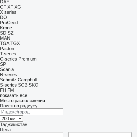
DAF
CF
XF
XG
X series
DO
ProCeed
Krone
SD
SZ
MAN
TGA
TGX
Pacton
T-series
C-series
Premium
SP
Scania
R-series
Schmitz Cargobull
S-series
SCB
SKO
FH
FM
показать все
Место расположения
Поиск по радиусу
Таджикистан
Цена
–