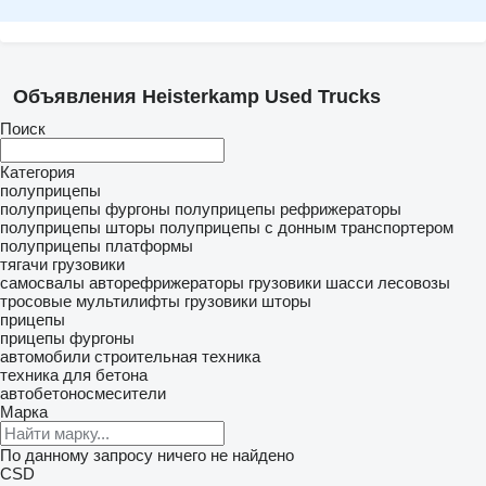
Объявления Heisterkamp Used Trucks
Поиск
Категория
полуприцепы
полуприцепы фургоны
полуприцепы рефрижераторы
полуприцепы шторы
полуприцепы с донным транспортером
полуприцепы платформы
тягачи
грузовики
самосвалы
авторефрижераторы
грузовики шасси
лесовозы
тросовые мультилифты
грузовики шторы
прицепы
прицепы фургоны
автомобили
строительная техника
техника для бетона
автобетоносмесители
Марка
По данному запросу ничего не найдено
CSD