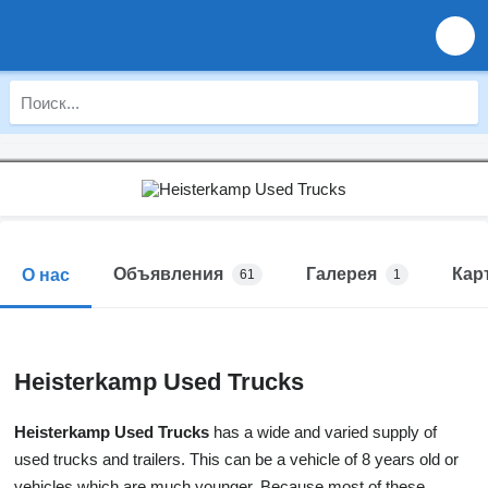
Объявления
Галерея
Кар
О нас
61
1
Heisterkamp Used Trucks
Heisterkamp Used Trucks
has a wide and varied supply of
used trucks and trailers. This can be a vehicle of 8 years old or
vehicles which are much younger. Because most of these