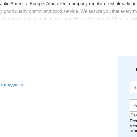
Lantin America, Europe, Africa. Our company regular client already 
 good quality control and good service. We assure you that every mac
 damaged, and our prices are competitive. Welcome to China to vis
й продавец
Пож
меж
это