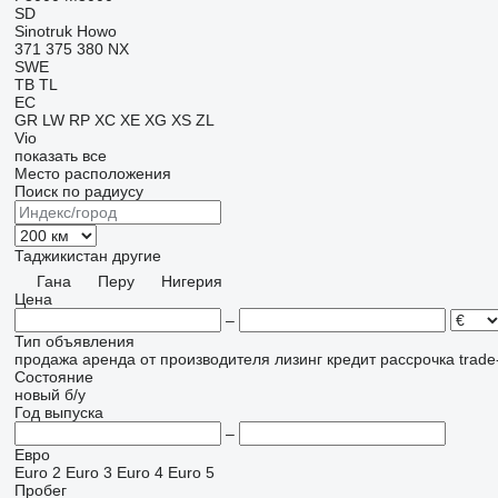
SD
Sinotruk Howo
371
375
380
NX
SWE
TB
TL
EC
GR
LW
RP
XC
XE
XG
XS
ZL
Vio
показать все
Место расположения
Поиск по радиусу
Таджикистан
другие
Гана
Перу
Нигерия
Цена
–
Тип объявления
продажа
аренда
от производителя
лизинг
кредит
рассрочка
trade
Состояние
новый
б/у
Год выпуска
–
Евро
Euro 2
Euro 3
Euro 4
Euro 5
Пробег