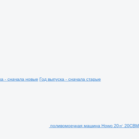
ка - сначала новые
Год выпуска - сначала старые
поливомоечная машина Howo 20㎡ 20CBM wa