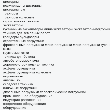
цистерны
полуприцепы цистерны
цистерны гсм
тракторы
тракторы колесные
строительная техника
экскаваторы
гусеничные экскаваторы
мини-экскаваторы
экскаваторы-погрузчи
техника для земляных работ
грейдеры
бульдозеры
строительные погрузчики
фронтальные погрузчики
мини-погрузчики
мини-погрузчики гусе
катки
грунтовые катки
техника для бетона
автобетоносмесители
дорожно-строительная техника
асфальтоукладчики
асфальтоукладчики колесные
подъемники
автовышки
складская техника
вилочные погрузчики
дизельные погрузчики
телескопические погрузчики
промышленное оборудование
индустрия развлечений
спортивное оборудование
оборудование