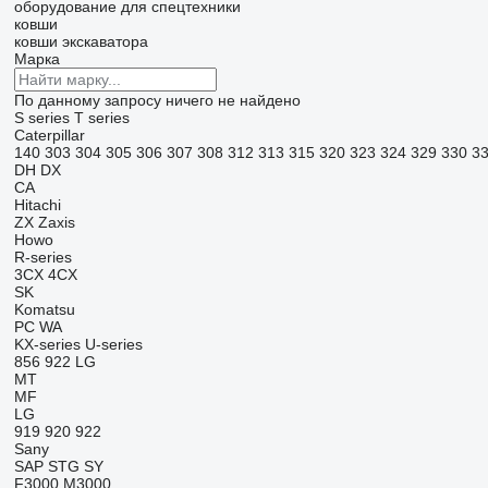
оборудование для спецтехники
ковши
ковши экскаватора
Марка
По данному запросу ничего не найдено
S series
T series
Caterpillar
140
303
304
305
306
307
308
312
313
315
320
323
324
329
330
3
DH
DX
CA
Hitachi
ZX
Zaxis
Howo
R-series
3CX
4CX
SK
Komatsu
PC
WA
KX-series
U-series
856
922
LG
MT
MF
LG
919
920
922
Sany
SAP
STG
SY
F3000
M3000