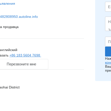
ъявления
482808950.autoline.info
на продавца
английский
азать
+86 183 5604 7698
Наж
кон
Перезвоните мне
Ваш
пре
aohai District