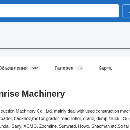
Объявления
Галерея
Карта
592
16
nrise Machinery
truction Machinery Co., Ltd. mainly deal with used construction ma
loader, backhoe,motor grader, road roller, crane, dump truck.
Our 
undai, Sany, XCMG, Zoomline, Sunward, Howo, Shacman etc.So far we