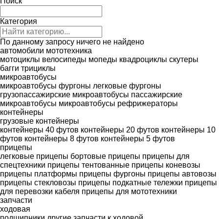
Поиск
Категория
По данному запросу ничего не найдено
автомобили
мототехника
мотоциклы
велосипеды
мопеды
квадроциклы
скутеры
багги
трициклы
микроавтобусы
микроавтобусы фургоны
легковые фургоны
грузопассажирские микроавтобусы
пассажирские
микроавтобусы
микроавтобусы рефрижераторы
контейнеры
грузовые контейнеры
контейнеры 40 футов
контейнеры 20 футов
контейнеры 10
футов
контейнеры 8 футов
контейнеры 5 футов
прицепы
легковые прицепы
бортовые прицепы
прицепы для
спецтехники
прицепы тентованные
прицепы коневозы
прицепы платформы
прицепы фургоны
прицепы автовозы
прицепы стекловозы
прицепы подкатные тележки
прицепы
для перевозки кабеля
прицепы для мототехники
запчасти
ходовая
подшипники
другие запчасти к ходовой