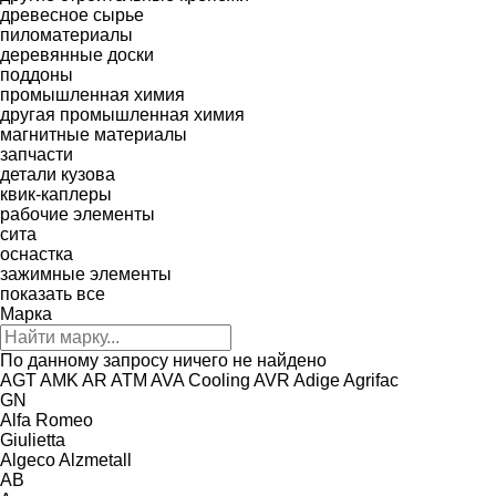
древесное сырье
пиломатериалы
деревянные доски
поддоны
промышленная химия
другая промышленная химия
магнитные материалы
запчасти
детали кузова
квик-каплеры
рабочие элементы
сита
оснастка
зажимные элементы
показать все
Марка
По данному запросу ничего не найдено
AGT
AMK
AR
ATM
AVA Cooling
AVR
Adige
Agrifac
GN
Alfa Romeo
Giulietta
Algeco
Alzmetall
AB