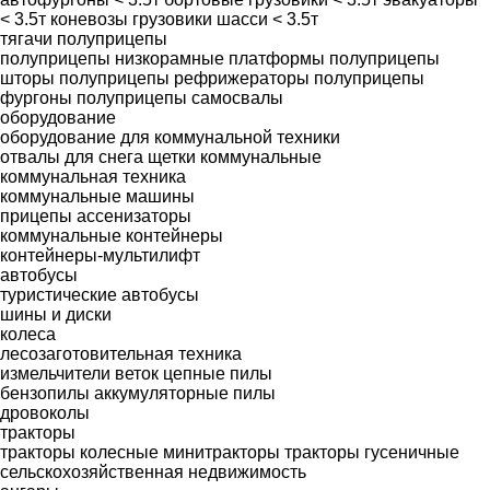
< 3.5т
коневозы
грузовики шасси < 3.5т
тягачи
полуприцепы
полуприцепы низкорамные платформы
полуприцепы
шторы
полуприцепы рефрижераторы
полуприцепы
фургоны
полуприцепы самосвалы
оборудование
оборудование для коммунальной техники
отвалы для снега
щетки коммунальные
коммунальная техника
коммунальные машины
прицепы ассенизаторы
коммунальные контейнеры
контейнеры-мультилифт
автобусы
туристические автобусы
шины и диски
колеса
лесозаготовительная техника
измельчители веток
цепные пилы
бензопилы
аккумуляторные пилы
дровоколы
тракторы
тракторы колесные
минитракторы
тракторы гусеничные
сельскохозяйственная недвижимость