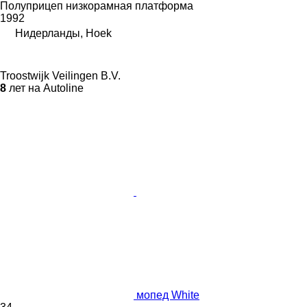
Полуприцеп низкорамная платформа
1992
Нидерланды, Hoek
Troostwijk Veilingen B.V.
8
лет на Autoline
мопед White