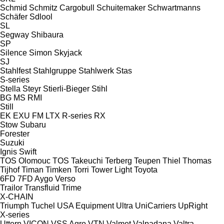
Schmid
Schmitz Cargobull
Schuitemaker
Schwartmanns
Schäfer
Sdlool
SL
Segway
Shibaura
SP
Silence
Simon
Skyjack
SJ
Stahlfest
Stahlgruppe
Stahlwerk
Stas
S-series
Stella
Steyr
Stierli-Bieger
Stihl
BG
MS
RMI
Still
EK
EXU
FM
LTX
R-series
RX
Stow
Subaru
Forester
Suzuki
Ignis
Swift
TOS Olomouc
TOS
Takeuchi
Terberg
Teupen
Thiel
Thomas
Tijhof
Timan
Timken
Torri
Tower Light
Toyota
6FD
7FD
Aygo
Verso
Trailor
Transfluid
Trime
X-CHAIN
Triumph
Tuchel
USA Equipment
Ultra
UniCarriers
UpRight
X-series
Uttern
VICON
VSS Agro
VTN
Valmet
Valpadana
Valtra