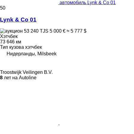
автомобиль Lynk & Co 01
50
Lynk & Co 01
53 240 TJS
5 000 €
≈ 5 777 $
Хэтчбек
73 646 км
Тип кузова
хэтчбек
Нидерланды, Milsbeek
Troostwijk Veilingen B.V.
8
лет на Autoline