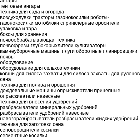
ангары
тентовые ангары
техника для сада и огорода
воздуходувки
тракторы газонокосилки
роботы-
газонокосилки
мотоблоки
спринклерные оросители
упаковка и тара
боксы для хранения
почвообрабатывающая техника
почвофрезы
глубокорыхлители
культиваторы
камнеуборочные машины
плуги оборотные
планировщики
почвы
оборудование
оборудование для сельхозтехники
ковши для силоса
захваты для силоса
захваты для рулонов
сена
техника для полива и орошения
дождевальные машины
опрыскиватели прицепные
опрыскиватели навесные
техника для внесения удобрений
разбрасыватели минеральных удобрений
разбрасыватели удобрений навесные
навозоразбрасыватели
разбрасыватели жидких удобрений
техника для заготовки сена
сеноворошители
косилки
сегментные косилки