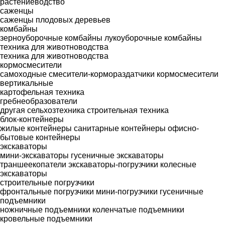
растениеводство
саженцы
саженцы плодовых деревьев
комбайны
зерноуборочные комбайны
лукоуборочные комбайны
техника для животноводства
техника для животноводства
кормосмесители
самоходные смесители-кормораздатчики
кормосмесители
вертикальные
картофельная техника
гребнеобразователи
другая сельхозтехника
строительная техника
блок-контейнеры
жилые контейнеры
санитарные контейнеры
офисно-
бытовые контейнеры
экскаваторы
мини-экскаваторы
гусеничные экскаваторы
траншеекопатели
экскаваторы-погрузчики
колесные
экскаваторы
строительные погрузчики
фронтальные погрузчики
мини-погрузчики гусеничные
подъемники
ножничные подъемники
коленчатые подъемники
кровельные подъемники