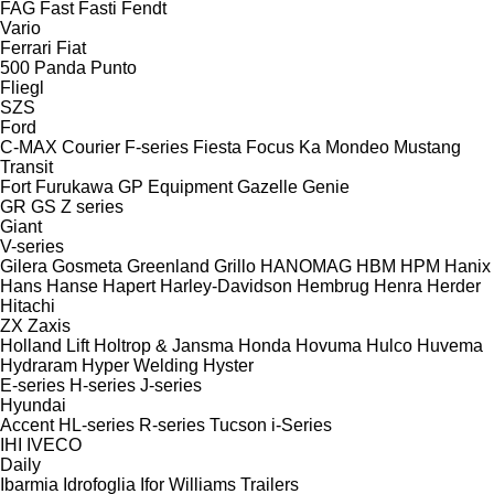
FAG
Fast
Fasti
Fendt
Vario
Ferrari
Fiat
500
Panda
Punto
Fliegl
SZS
Ford
C-MAX
Courier
F-series
Fiesta
Focus
Ka
Mondeo
Mustang
Transit
Fort
Furukawa
GP Equipment
Gazelle
Genie
GR
GS
Z series
Giant
V-series
Gilera
Gosmeta
Greenland
Grillo
HANOMAG
HBM
HPM
Hanix
Hans
Hanse
Hapert
Harley-Davidson
Hembrug
Henra
Herder
Hitachi
ZX
Zaxis
Holland Lift
Holtrop & Jansma
Honda
Hovuma
Hulco
Huvema
Hydraram
Hyper Welding
Hyster
E-series
H-series
J-series
Hyundai
Accent
HL-series
R-series
Tucson
i-Series
IHI
IVECO
Daily
Ibarmia
Idrofoglia
Ifor Williams Trailers