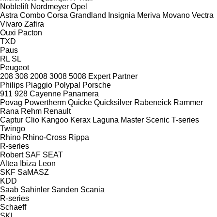
Noblelift
Nordmeyer
Opel
Astra
Combo
Corsa
Grandland
Insignia
Meriva
Movano
Vectra
Vivaro
Zafira
Ouxi
Pacton
TXD
Paus
RL
SL
Peugeot
208
308
2008
3008
5008
Expert
Partner
Philips
Piaggio
Polypal
Porsche
911
928
Cayenne
Panamera
Povag
Powertherm
Quicke
Quicksilver
Rabeneick
Rammer
Rana
Rehm
Renault
Captur
Clio
Kangoo
Kerax
Laguna
Master
Scenic
T-series
Twingo
Rhino
Rhino-Cross
Rippa
R-series
Robert
SAF
SEAT
Altea
Ibiza
Leon
SKF
SaMASZ
KDD
Saab
Sahinler
Sanden
Scania
R-series
Schaeff
SKL