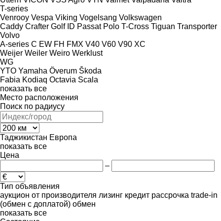
T-series
Venrooy
Vespa
Viking
Vogelsang
Volkswagen
Caddy
Crafter
Golf
ID
Passat
Polo
T-Cross
Tiguan
Transporter
Volvo
A-series
C
EW
FH
FMX
V40
V60
V90
XC
Weijer
Weiler
Weiro
Werklust
WG
YTO
Yamaha
Överum
Škoda
Fabia
Kodiaq
Octavia
Scala
показать все
Место расположения
Поиск по радиусу
Таджикистан
Европа
показать все
Цена
–
Тип объявления
аукцион
от производителя
лизинг
кредит
рассрочка
trade-in
(обмен с доплатой)
обмен
показать все