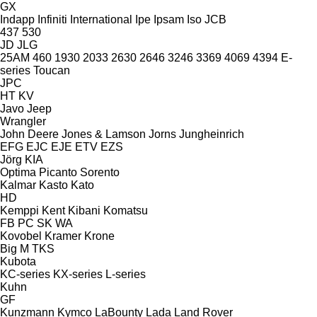
GX
Indapp
Infiniti
International
Ipe
Ipsam
Iso
JCB
437
530
JD
JLG
25AM
460
1930
2033
2630
2646
3246
3369
4069
4394
E-
series
Toucan
JPC
HT
KV
Javo
Jeep
Wrangler
John Deere
Jones & Lamson
Jorns
Jungheinrich
EFG
EJC
EJE
ETV
EZS
Jörg
KIA
Optima
Picanto
Sorento
Kalmar
Kasto
Kato
HD
Kemppi
Kent
Kibani
Komatsu
FB
PC
SK
WA
Kovobel
Kramer
Krone
Big M
TKS
Kubota
KC-series
KX-series
L-series
Kuhn
GF
Kunzmann
Kymco
LaBounty
Lada
Land Rover