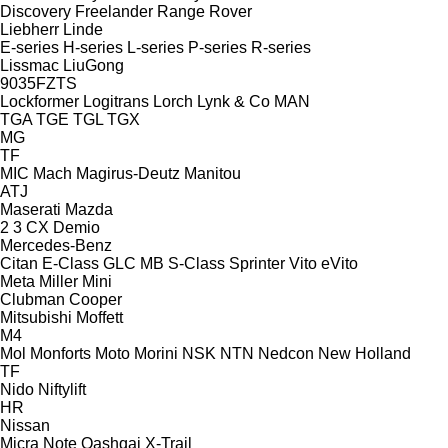
Discovery
Freelander
Range Rover
Liebherr
Linde
E-series
H-series
L-series
P-series
R-series
Lissmac
LiuGong
9035FZTS
Lockformer
Logitrans
Lorch
Lynk & Co
MAN
TGA
TGE
TGL
TGX
MG
TF
MIC
Mach
Magirus-Deutz
Manitou
ATJ
Maserati
Mazda
2
3
CX
Demio
Mercedes-Benz
Citan
E-Class
GLC
MB
S-Class
Sprinter
Vito
eVito
Meta
Miller
Mini
Clubman
Cooper
Mitsubishi
Moffett
M4
Mol
Monforts
Moto Morini
NSK
NTN
Nedcon
New Holland
TF
Nido
Niftylift
HR
Nissan
Micra
Note
Qashqai
X-Trail