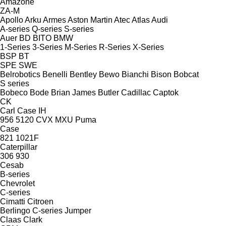
Amazone
ZA-M
Apollo
Arku
Armes
Aston Martin
Atec
Atlas
Audi
A-series
Q-series
S-series
Auer
BD
BITO
BMW
1-Series
3-Series
M-Series
R-Series
X-Series
BSP
BT
SPE
SWE
Belrobotics
Benelli
Bentley
Bewo
Bianchi
Bison
Bobcat
S series
Bobeco
Bode
Brian James
Butler
Cadillac
Captok
CK
Carl
Case IH
956
5120
CVX
MXU
Puma
Case
821
1021F
Caterpillar
306
930
Cesab
B-series
Chevrolet
C-series
Cimatti
Citroen
Berlingo
C-series
Jumper
Claas
Clark