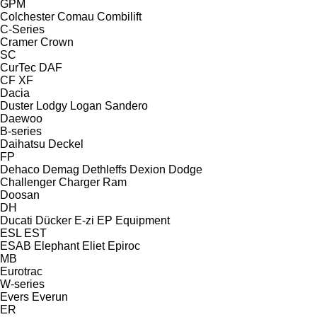
GPM
Colchester
Comau
Combilift
C-Series
Cramer
Crown
SC
CurTec
DAF
CF
XF
Dacia
Duster
Lodgy
Logan
Sandero
Daewoo
B-series
Daihatsu
Deckel
FP
Dehaco
Demag
Dethleffs
Dexion
Dodge
Challenger
Charger
Ram
Doosan
DH
Ducati
Dücker
E-zi
EP Equipment
ESL
EST
ESAB
Elephant
Eliet
Epiroc
MB
Eurotrac
W-series
Evers
Everun
ER