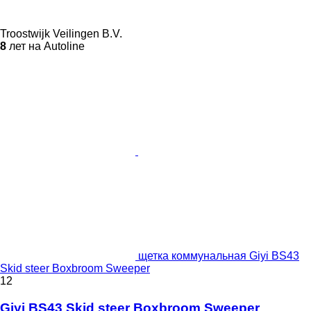
Troostwijk Veilingen B.V.
8
лет на Autoline
щетка коммунальная Giyi BS43
Skid steer Boxbroom Sweeper
12
Giyi BS43 Skid steer Boxbroom Sweeper