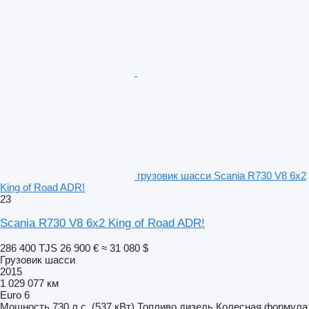
грузовик шасси Scania R730 V8 6x2
King of Road ADR!
23
Scania R730 V8 6x2 King of Road ADR!
286 400 TJS
26 900 €
≈ 31 080 $
Грузовик шасси
2015
1 029 077 км
Euro 6
Мощность
730 л.с. (537 кВт)
Топливо
дизель
Колесная формула