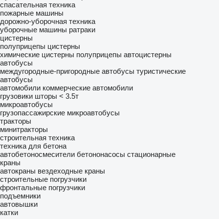
спасательная техника
пожарные машины
дорожно-уборочная техника
уборочные машины
ратраки
цистерны
полуприцепы цистерны
химические цистерны
полуприцепы автоцистерны
автобусы
междугородные-пригородные автобусы
туристические
автобусы
автомобили
коммерческие автомобили
грузовики шторы < 3.5т
микроавтобусы
грузопассажирские микроавтобусы
тракторы
минитракторы
строительная техника
техника для бетона
автобетоносмесители
бетононасосы стационарные
краны
автокраны
вездеходные краны
строительные погрузчики
фронтальные погрузчики
подъемники
автовышки
катки