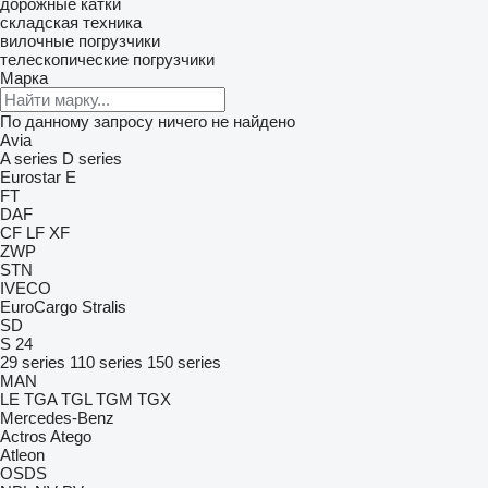
дорожные катки
складская техника
вилочные погрузчики
телескопические погрузчики
Марка
По данному запросу ничего не найдено
Avia
A series
D series
Eurostar E
FT
DAF
CF
LF
XF
ZWP
STN
IVECO
EuroCargo
Stralis
SD
S 24
29 series
110 series
150 series
MAN
LE
TGA
TGL
TGM
TGX
Mercedes-Benz
Actros
Atego
Atleon
OSDS