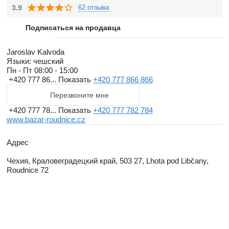
присутствии вашего автомеханика. Составной частью
3.9
62 отзыва
наших мастерский является также шина сервис.
Подписаться на продавца
Jaroslav Kalvoda
Языки:
чешский
Пн - Пт
08:00 - 15:00
+420 777 86...
Показать
+420 777 866 866
Перезвоните мне
+420 777 78...
Показать
+420 777 782 784
www.bazar-roudnice.cz
Адрес
Чехия, Краловеградецкий край, 503 27, Lhota pod Libčany,
Roudnice 72