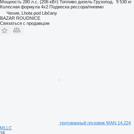
Мощность
280 л.с. (206 кВт)
Топливо
дизель
Грузопод.
9 530 кг
Колесная формула
4x2
Подвеска
рессора/пневмо
Чехия, Lhota pod Libčany
BAZAR ROUDNICE
Связаться с продавцом
тентованный грузовик MAN 14.224
MLLC
16