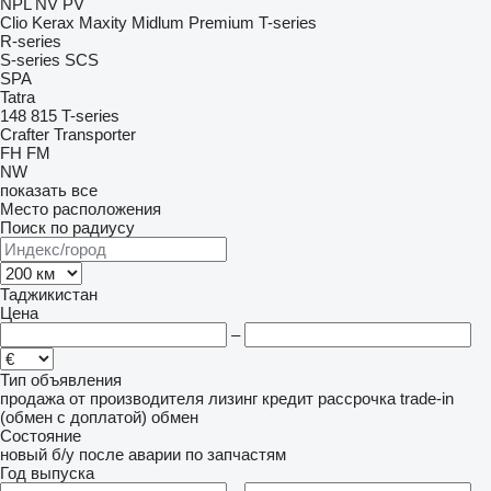
NPL
NV
PV
Clio
Kerax
Maxity
Midlum
Premium
T-series
R-series
S-series
SCS
SPA
Tatra
148
815
T-series
Crafter
Transporter
FH
FM
NW
показать все
Место расположения
Поиск по радиусу
Таджикистан
Цена
–
Тип объявления
продажа
от производителя
лизинг
кредит
рассрочка
trade-in
(обмен с доплатой)
обмен
Состояние
новый
б/у
после аварии
по запчастям
Год выпуска