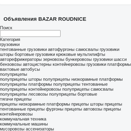
Объявления BAZAR ROUDNICE
Поиск
Категория
грузовики
тентованные грузовики
автофургоны
самосвалы
грузовики
шторы
бортовые грузовики
крюковые мультилифты
авторефрижераторы
зерновозы
бункеровозы
грузовики шасси
бензовозы
автоцистерны
контейнеровозы
грузовики платформы
вахтовые автобусы
полуприцепы
полуприцепы шторы
полуприцепы низкорамные платформы
полуприцепы платформы
полуприцепы тентованные
полуприцепы контейнеровозы
полуприцепы самосвалы
полуприцепы лесовозы
полуприцепы бортовые
тягачи
прицепы
прицепы низкорамные платформы
прицепы шторы
прицепы
тентованные
прицепы фургоны
прицепы автовозы
прицепы
контейнеровозы
коммунальная техника
коммунальные машины
мусоровозы
ассенизаторы