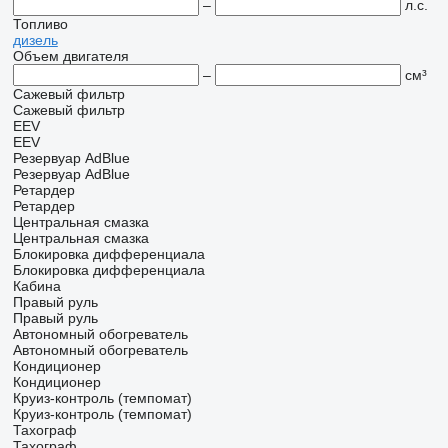
–
л.с.
Топливо
дизель
Объем двигателя
–
см³
Сажевый фильтр
Сажевый фильтр
EEV
EEV
Резервуар AdBlue
Резервуар AdBlue
Ретардер
Ретардер
Центральная смазка
Центральная смазка
Блокировка дифференциала
Блокировка дифференциала
Кабина
Правый руль
Правый руль
Автономный обогреватель
Автономный обогреватель
Кондиционер
Кондиционер
Круиз-контроль (темпомат)
Круиз-контроль (темпомат)
Тахограф
Тахограф