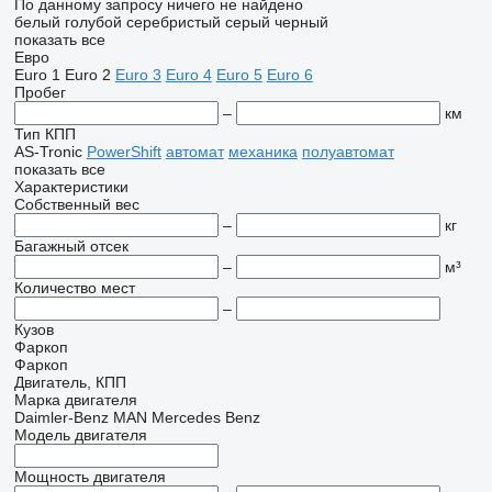
По данному запросу ничего не найдено
белый
голубой
серебристый
серый
черный
показать все
Евро
Euro 1
Euro 2
Euro 3
Euro 4
Euro 5
Euro 6
Пробег
–
км
Тип КПП
AS-Tronic
PowerShift
автомат
механика
полуавтомат
показать все
Характеристики
Собственный вес
–
кг
Багажный отсек
–
м³
Количество мест
–
Кузов
Фаркоп
Фаркоп
Двигатель, КПП
Марка двигателя
Daimler-Benz
MAN
Mercedes Benz
Модель двигателя
Мощность двигателя