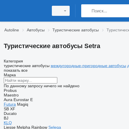
Autoline
Автобусы
Туристические автобусы
Туристичес
Туристические автобусы Setra
Категория
туристические автобусы
междугородные-пригородные автобусы
показать все
Марка
По данному запросу ничего не найдено
Probus
Maestro
Aura
Eurostar E
Futura
Magiq
SB
XF
Ducato
BJ
KLQ
Liesse
Melpha
Rainbow
Selega