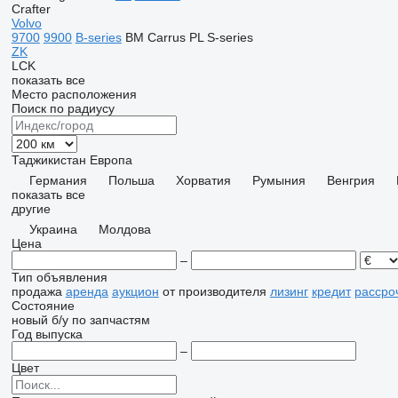
Crafter
Volvo
9700
9900
B-series
BM
Carrus
PL
S-series
ZK
LCK
показать все
Место расположения
Поиск по радиусу
Таджикистан
Европа
Германия
Польша
Хорватия
Румыния
Венгрия
показать все
другие
Украина
Молдова
Цена
–
Тип объявления
продажа
аренда
аукцион
от производителя
лизинг
кредит
рассро
Состояние
новый
б/у
по запчастям
Год выпуска
–
Цвет