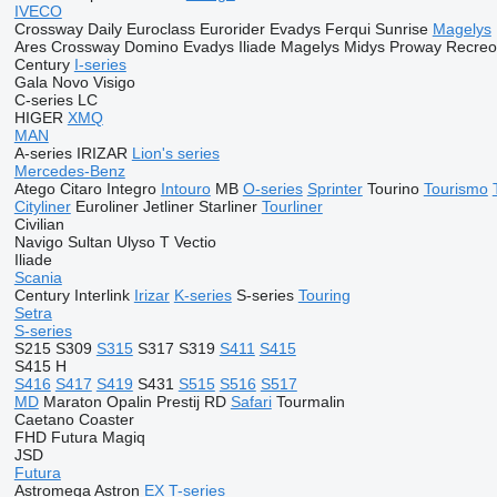
IVECO
Crossway
Daily
Euroclass
Eurorider
Evadys
Ferqui Sunrise
Magelys
Ares
Crossway
Domino
Evadys
Iliade
Magelys
Midys
Proway
Recreo
Century
I-series
Gala
Novo
Visigo
C-series
LC
HIGER
XMQ
MAN
A-series
IRIZAR
Lion's series
Mercedes-Benz
Atego
Citaro
Integro
Intouro
MB
O-series
Sprinter
Tourino
Tourismo
Cityliner
Euroliner
Jetliner
Starliner
Tourliner
Civilian
Navigo
Sultan
Ulyso T
Vectio
Iliade
Scania
Century
Interlink
Irizar
K-series
S-series
Touring
Setra
S-series
S215
S309
S315
S317
S319
S411
S415
S415 H
S416
S417
S419
S431
S515
S516
S517
MD
Maraton
Opalin
Prestij
RD
Safari
Tourmalin
Caetano
Coaster
FHD
Futura
Magiq
JSD
Futura
Astromega
Astron
EX
T-series