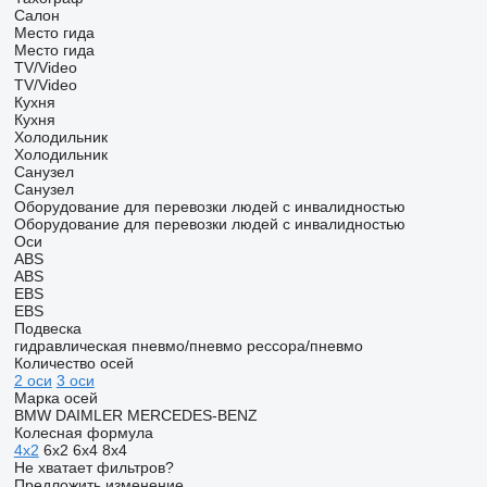
Салон
Место гида
Место гида
TV/Video
TV/Video
Кухня
Кухня
Холодильник
Холодильник
Санузел
Санузел
Оборудование для перевозки людей с инвалидностью
Оборудование для перевозки людей с инвалидностью
Оси
ABS
ABS
EBS
EBS
Подвеска
гидравлическая
пневмо/пневмо
рессора/пневмо
Количество осей
2 оси
3 оси
Марка осей
BMW
DAIMLER
MERCEDES-BENZ
Колесная формула
4x2
6x2
6x4
8x4
Не хватает фильтров?
Предложить изменение