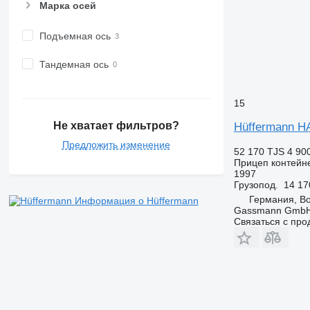
Марка осей
Подъемная ось
Тандемная ось
15
Не хватает фильтров?
Hüffermann H
Предложить изменение
52 170 TJS
4 90
Прицеп контейн
1997
Грузопод.
14 17
Германия, B
Информация о Hüffermann
Gassmann Gmb
Связаться с пр