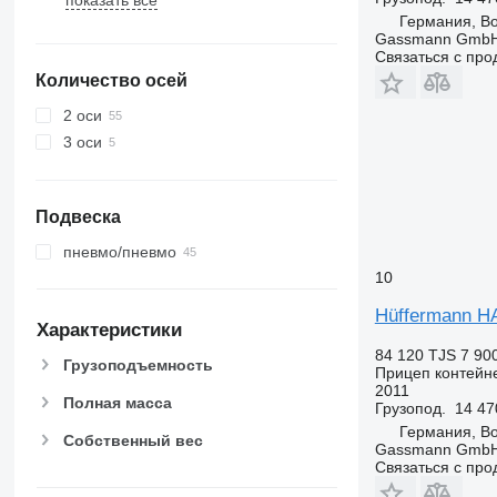
Германия, B
Gassmann Gmb
Связаться с пр
Количество осей
2 оси
3 оси
Подвеска
пневмо/пневмо
10
Hüffermann H
Характеристики
84 120 TJS
7 90
Грузоподъемность
Прицеп контейн
2011
Полная масса
Грузопод.
14 47
Германия, B
Собственный вес
Gassmann Gmb
Связаться с пр