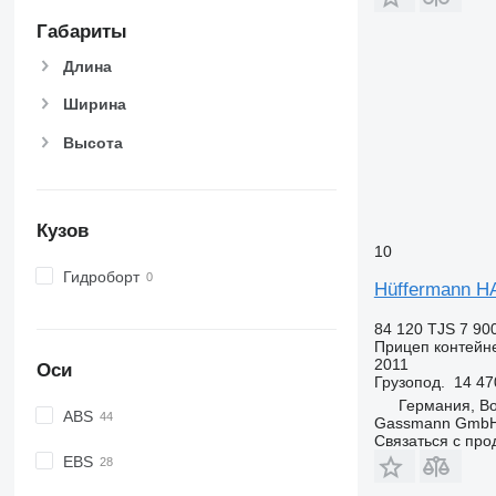
Габариты
Длина
Ширина
Высота
Кузов
10
Гидроборт
Hüffermann H
84 120 TJS
7 90
Прицеп контейн
2011
Оси
Грузопод.
14 47
Германия, B
ABS
Gassmann Gmb
Связаться с пр
EBS