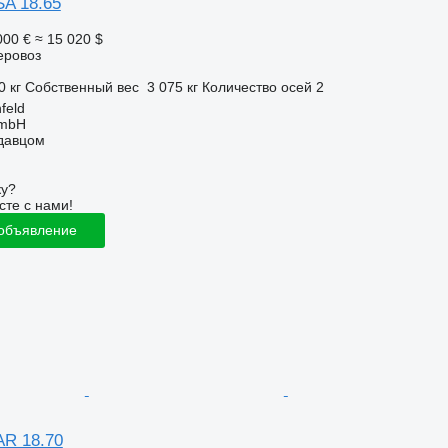
SA 18.65
000 €
≈ 15 020 $
еровоз
0 кг
Собственный вес
3 075 кг
Количество осей
2
feld
GmbH
одавцом
ку?
сте с нами!
 объявление
AR 18.70