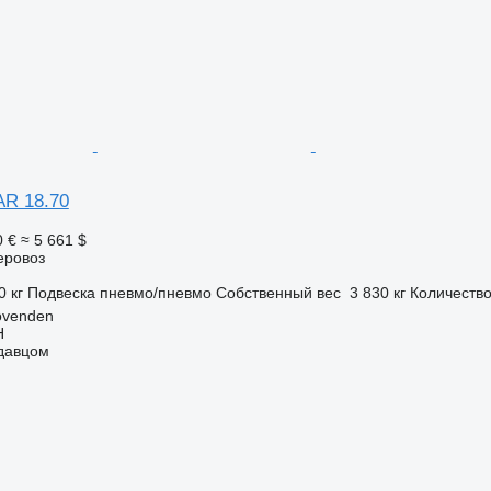
AR 18.70
0 €
≈ 5 661 $
еровоз
0 кг
Подвеска
пневмо/пневмо
Собственный вес
3 830 кг
Количество
ovenden
H
одавцом