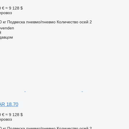
0 €
≈ 9 128 $
еровоз
0 кг
Подвеска
пневмо/пневмо
Количество осей
2
ovenden
H
одавцом
AR 18.70
0 €
≈ 9 128 $
еровоз
0 кг
Подвеска
пневмо/пневмо
Количество осей
2