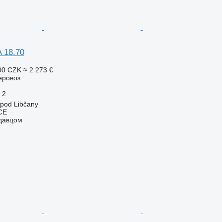
 18.70
00 CZK
≈ 2 273 €
еровоз
2
 pod Libčany
CE
одавцом