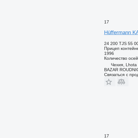
17
Hüffermann KA
24 200 TJS
55 0
Прицеп контейн
1996
Количество осей
Чехия, Lhota
BAZAR ROUDNI
Связаться с пр
17