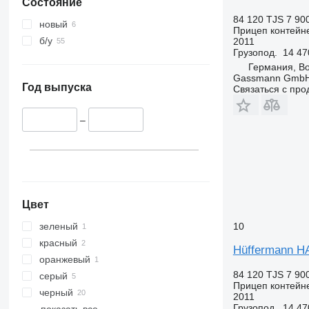
Состояние
84 120 TJS
7 90
новый
Прицеп контейн
б/у
2011
Грузопод.
14 47
Германия, B
Gassmann Gmb
Год выпуска
Связаться с пр
–
Цвет
зеленый
10
красный
Hüffermann H
оранжевый
84 120 TJS
7 90
серый
Прицеп контейн
черный
2011
Грузопод.
14 47
показать все