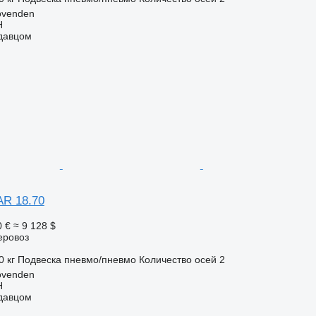
ovenden
H
одавцом
AR 18.70
0 €
≈ 9 128 $
еровоз
0 кг
Подвеска
пневмо/пневмо
Количество осей
2
ovenden
H
одавцом