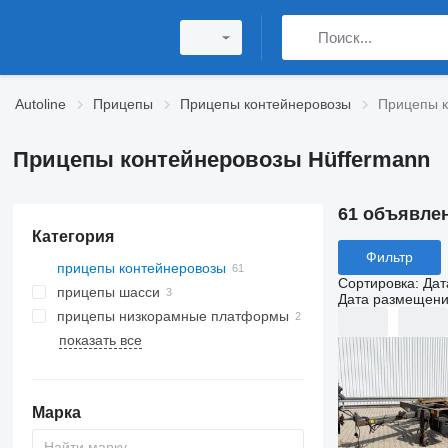
Autoline
Прицепы
Прицепы контейнеровозы
Прицепы к
Прицепы контейнеровозы Hüffermann
61 объявле
Категория
Фильтр
прицепы контейнеровозы
Сортировка
:
Дат
прицепы шасси
Дата размещен
прицепы низкорамные платформы
показать все
Марка