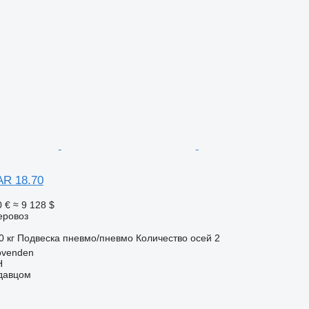
AR 18.70
0 €
≈ 9 128 $
еровоз
0 кг
Подвеска
пневмо/пневмо
Количество осей
2
ovenden
H
одавцом