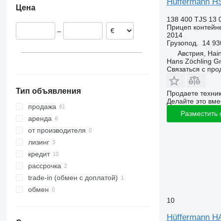
Hüffermann H
Цена
Чехия
138 400 TJS
13 
Словакия
Прицеп контейн
–
Румыния
2014
Грузопод.
14 93
Нидерланды
Австрия, Hain
Австрия
Hans Zöchling 
Связаться с пр
Тип объявления
Продаете техни
Делайте это вме
продажа
Разместить
аренда
от производителя
лизинг
кредит
рассрочка
trade-in (обмен с доплатой)
обмен
10
Hüffermann H