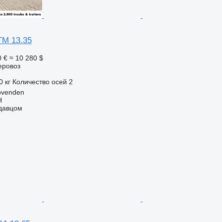
TM 13.35
0 €
≈ 10 280 $
еровоз
0 кг
Количество осей
2
ovenden
H
одавцом