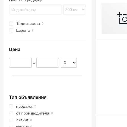
Таджикистан
Европа
Франция
Нидерланды
Цена
Румыния
Польша
–
Венгрия
Тип объявления
продажа
от производителя
лизинг
кредит