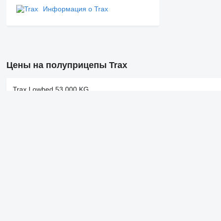
Информация о Trax
Цены на полуприцепы Trax
Trax Lowbed 53.000 KG
Trax
Trax
Trax
Trax 2 Axle Steel Tipper , Spring Suspension , Drum Brakes
Trax
Смотрите также