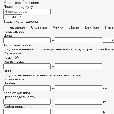
Место расположения
Поиск по радиусу
Таджикистан
Европа
Германия
Словакия
Чехия
Литва
Венгрия
Румы
показать все
Цена
–
Тип объявления
продажа
аренда
от производителя
лизинг
кредит
рассрочка
trade
Состояние
новый
б/у
Год выпуска
–
Цвет
голубой
зеленый
красный
серебристый
серый
показать все
Пробег
–
км
Характеристики
Грузоподъемность
–
кг
Собственный вес
–
кг