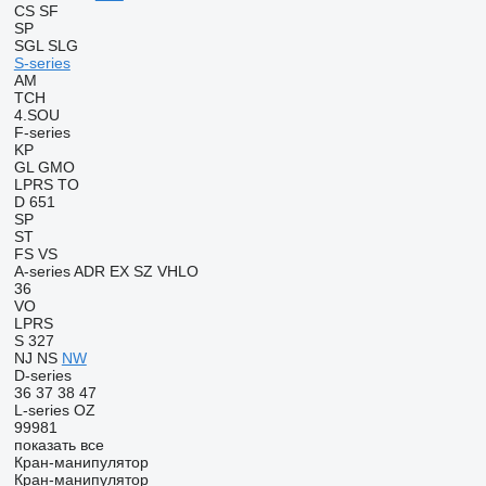
CS
SF
SP
SGL
SLG
S-series
AM
TCH
4.SOU
F-series
KP
GL
GMO
LPRS
TO
D 651
SP
ST
FS
VS
A-series
ADR
EX
SZ
VHLO
36
VO
LPRS
S 327
NJ
NS
NW
D-series
36
37
38
47
L-series
OZ
99981
показать все
Кран-манипулятор
Кран-манипулятор