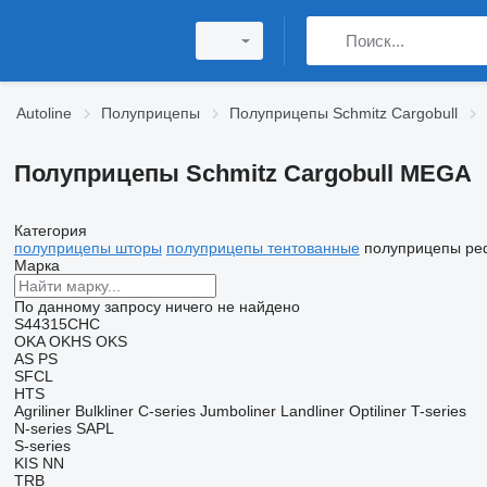
Autoline
Полуприцепы
Полуприцепы Schmitz Cargobull
Полуприцепы Schmitz Cargobull MEGA
Категория
полуприцепы шторы
полуприцепы тентованные
полуприцепы ре
Марка
По данному запросу ничего не найдено
S44315CHC
OKA
OKHS
OKS
AS
PS
SFCL
HTS
Agriliner
Bulkliner
C-series
Jumboliner
Landliner
Optiliner
T-series
N-series
SAPL
S-series
KIS
NN
TRB