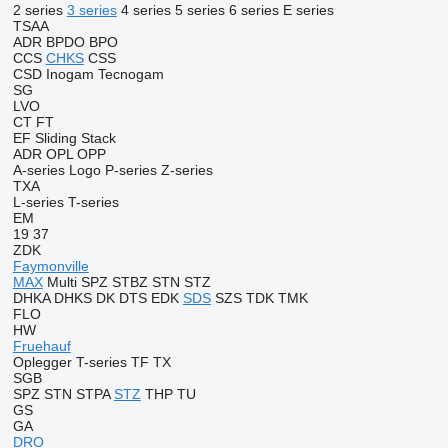
2 series
3 series
4 series
5 series
6 series
E series
TSAA
ADR
BPDO
BPO
CCS
CHKS
CSS
CSD
Inogam
Tecnogam
SG
LVO
CT
FT
EF
Sliding
Stack
ADR
OPL
OPP
A-series
Logo
P-series
Z-series
TXA
L-series
T-series
EM
19
37
ZDK
Faymonville
MAX
Multi
SPZ
STBZ
STN
STZ
DHKA
DHKS
DK
DTS
EDK
SDS
SZS
TDK
TMK
FLO
HW
Fruehauf
Oplegger
T-series
TF
TX
SGB
SPZ
STN
STPA
STZ
THP
TU
GS
GA
DRO