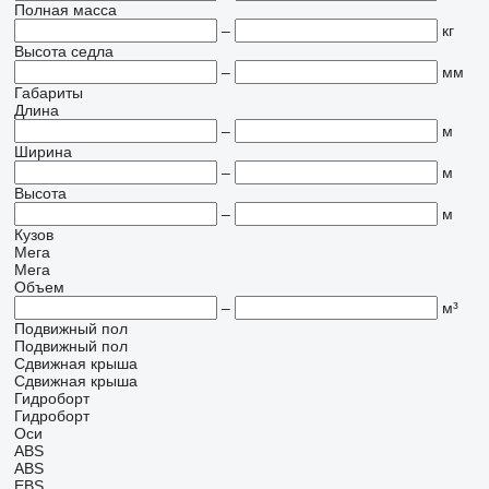
Полная масса
–
кг
Высота седла
–
мм
Габариты
Длина
–
м
Ширина
–
м
Высота
–
м
Кузов
Мега
Мега
Объем
–
м³
Подвижный пол
Подвижный пол
Сдвижная крыша
Сдвижная крыша
Гидроборт
Гидроборт
Оси
ABS
ABS
EBS