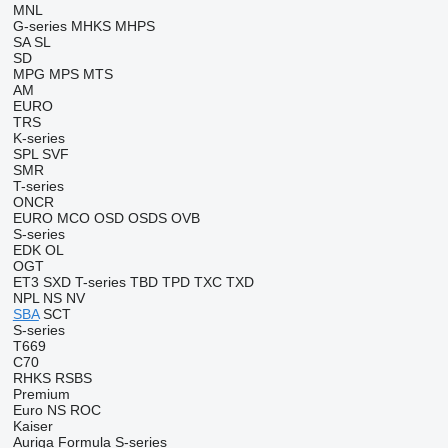
MNL
G-series
MHKS
MHPS
SA
SL
SD
MPG
MPS
MTS
AM
EURO
TRS
K-series
SPL
SVF
SMR
T-series
ONCR
EURO
MCO
OSD
OSDS
OVB
S-series
EDK
OL
OGT
ET3
SXD
T-series
TBD
TPD
TXC
TXD
NPL
NS
NV
SBA
SCT
S-series
T669
C70
RHKS
RSBS
Premium
Euro
NS
ROC
Kaiser
Auriga
Formula
S-series