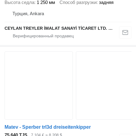
Высота седла
1 250 мм
Способ разгрузки
задняя
Турция, Ankara
CEYLAN TREYLER İMALAT SANAYİ TİCARET LTD. ŞTİ.
Matev - Sperber trl3d dreiseitenkipper
75 640 TJS
7 104 €
≈ 8 208 $