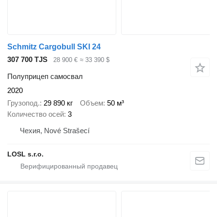
Schmitz Cargobull SKI 24
307 700 TJS
28 900 €
≈ 33 390 $
Полуприцеп самосвал
2020
Грузопод.
29 890 кг
Объем
50 м³
Количество осей
3
Чехия, Nové Strašecí
LOSL s.r.o.