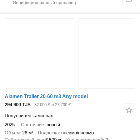
Alamen Trailer 20-60 m3 Any model
294 900 TJS
32 000 $
≈ 27 700 €
Полуприцеп самосвал
2025
Состояние
новый
Объем
26 м³
Подвеска
пневмо/пневмо
Собственный вес
6 500 кг
Количество осей
3