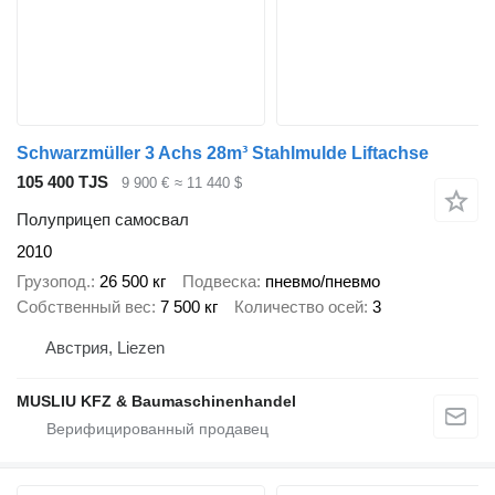
Schwarzmüller 3 Achs 28m³ Stahlmulde Liftachse
105 400 TJS
9 900 €
≈ 11 440 $
Полуприцеп самосвал
2010
Грузопод.
26 500 кг
Подвеска
пневмо/пневмо
Собственный вес
7 500 кг
Количество осей
3
Австрия, Liezen
MUSLIU KFZ & Baumaschinenhandel