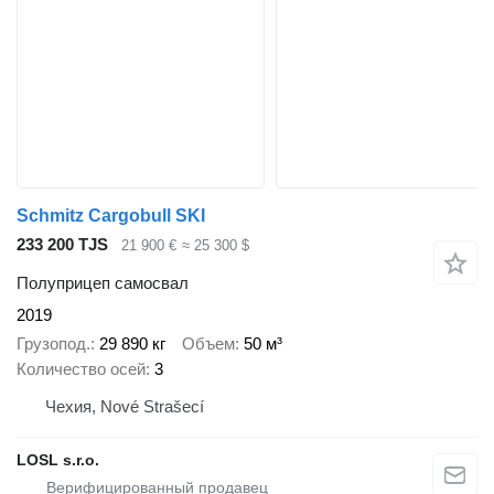
Schmitz Cargobull SKI
233 200 TJS
21 900 €
≈ 25 300 $
Полуприцеп самосвал
2019
Грузопод.
29 890 кг
Объем
50 м³
Количество осей
3
Чехия, Nové Strašecí
LOSL s.r.o.