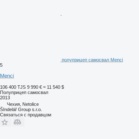
полуприцеп самосвал Menci
5
Menci
106 400 TJS
9 990 €
≈ 11 540 $
Полуприцеп самосвал
2013
Чехия, Netolice
ŠIndelář Group s.r.o.
Связаться с продавцом