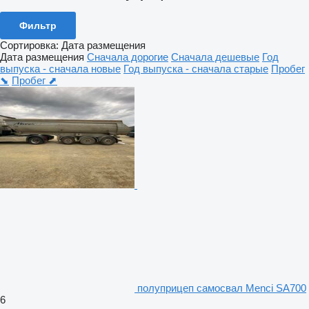
Фильтр
Сортировка
:
Дата размещения
Дата размещения
Сначала дорогие
Сначала дешевые
Год
выпуска - сначала новые
Год выпуска - сначала старые
Пробег
⬊
Пробег ⬈
полуприцеп самосвал Menci SA700
6