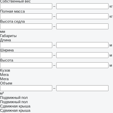
Собственный вес
–
кг
Полная масса
–
кг
Высота седла
–
мм
Габариты
Длина
–
м
Ширина
–
м
Высота
–
м
Кузов
Мега
Мега
Объем
–
м³
Подвижный пол
Подвижный пол
Сдвижная крыша
Сдвижная крыша