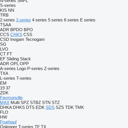
N-series
SAPL
S-series
KIS
NN
TRB
2 series
3 series
4 series
5 series
6 series
E series
TSAA
ADR
BPDO
BPO
CCS
CHKS
CSS
CSD
Inogam
Tecnogam
SG
LVO
CT
FT
EF
Sliding
Stack
ADR
OPL
OPP
A-series
Logo
P-series
Z-series
TXA
L-series
T-series
EM
19
37
ZDK
Faymonville
MAX
Multi
SPZ
STBZ
STN
STZ
DHKA
DHKS
DTS
EDK
SDS
SZS
TDK
TMK
FLO
HW
Fruehauf
Oplegger
T-series
TF
TX