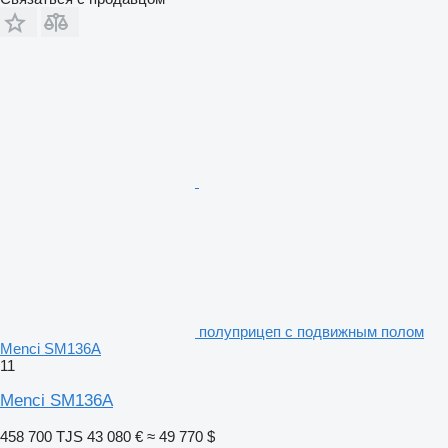
полуприцеп с подвижным полом
Menci SM136A
11
Menci SM136A
458 700 TJS
43 080 €
≈ 49 770 $