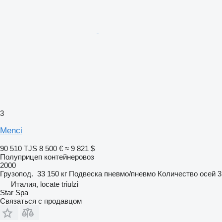
3
Menci
90 510 TJS
8 500 €
≈ 9 821 $
Полуприцеп контейнеровоз
2000
Грузопод.
33 150 кг
Подвеска
пневмо/пневмо
Количество осей
3
Италия, locate triulzi
Star Spa
Связаться с продавцом