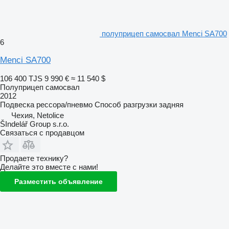
полуприцеп самосвал Menci SA700
6
Menci SA700
106 400 TJS
9 990 €
≈ 11 540 $
Полуприцеп самосвал
2012
Подвеска
рессора/пневмо
Способ разгрузки
задняя
Чехия, Netolice
ŠIndelář Group s.r.o.
Связаться с продавцом
Продаете технику?
Делайте это вместе с нами!
Разместить объявление