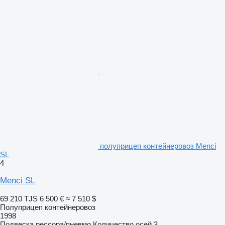
полуприцеп контейнеровоз Menci
SL
4
Menci SL
69 210 TJS
6 500 €
≈ 7 510 $
Полуприцеп контейнеровоз
1998
Подвеска
рессора/пневмо
Количество осей
3