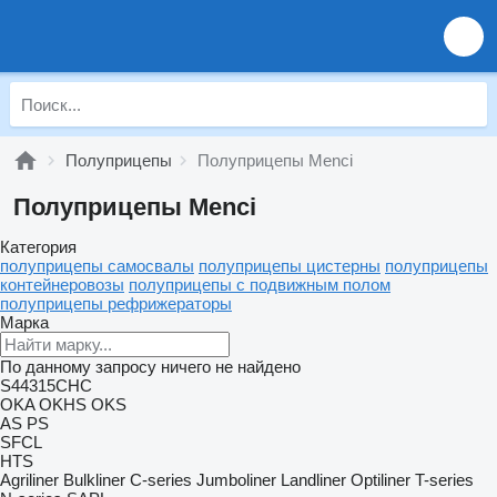
Полуприцепы
Полуприцепы Menci
Полуприцепы Menci
Категория
полуприцепы самосвалы
полуприцепы цистерны
полуприцепы
контейнеровозы
полуприцепы с подвижным полом
полуприцепы рефрижераторы
Марка
По данному запросу ничего не найдено
S44315CHC
OKA
OKHS
OKS
AS
PS
SFCL
HTS
Agriliner
Bulkliner
C-series
Jumboliner
Landliner
Optiliner
T-series