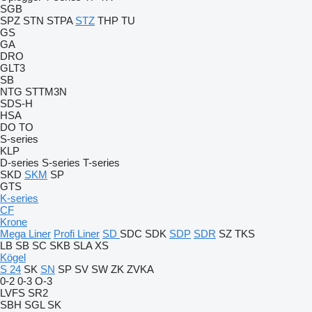
SGB
SPZ
STN
STPA
STZ
THP
TU
GS
GA
DRO
GLT3
SB
NTG
STTM3N
SDS-H
HSA
DO
TO
S-series
KLP
D-series
S-series
T-series
SKD
SKM
SP
GTS
K-series
CF
Krone
Mega Liner
Profi Liner
SD
SDC
SDK
SDP
SDR
SZ
TKS
LB
SB
SC
SKB
SLA
XS
Kögel
S 24
SK
SN
SP
SV
SW
ZK
ZVKA
0-2
0-3
O-3
LVFS
SR2
SBH
SGL
SK