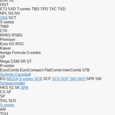
EDK
OL
OGT
ET3
SXD
T-series
TBD
TPD
TXC
TXD
NPL
NS
NV
SBA
SCT
S-series
T669
C70
RHKS
RSBS
Premium
Euro
NS
ROC
Kaiser
Auriga
Formula
S-series
SP
Mega
S338
SR
ST
R-series
EuroCombi
EuroCompact
FlatCombi
InterCombi
STB
Schmitz Cargobull
KO
MEGA
S-series
SCB
SCF
SCS
SGF
SKI
SKO
SPR
SW
Schwarzmüller
HKS
S1
SK
SPA
CS
SF
SP
SGL
SLG
S-series
AM
TCH