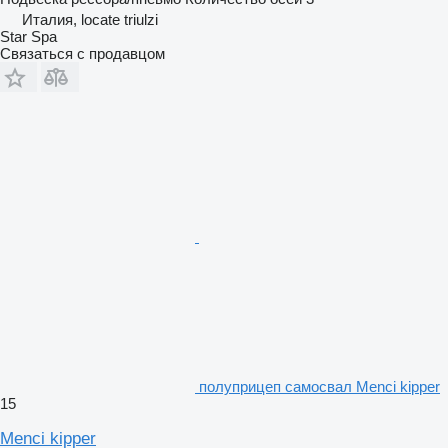
Италия, locate triulzi
Star Spa
Связаться с продавцом
полуприцеп самосвал Menci kipper
15
Menci kipper