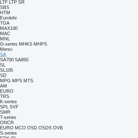
LTF
LTP
SR
SBS
HTM
Eurolohr
TGA
MAX100
MAC
MNL
G-series
MHKS
MHPS
Menci
SA
SA700
SA850
SL
SL105
SD
MPG
MPS
MTS
AM
EURO
TRS
K-series
SPL
SVF
SMR
T-series
ONCR
EURO
MCO
OSD
OSDS
OVB
S-series