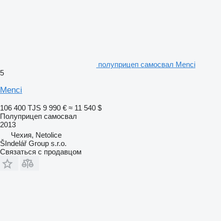
полуприцеп самосвал Menci
5
Menci
106 400 TJS
9 990 €
≈ 11 540 $
Полуприцеп самосвал
2013
Чехия, Netolice
ŠIndelář Group s.r.o.
Связаться с продавцом