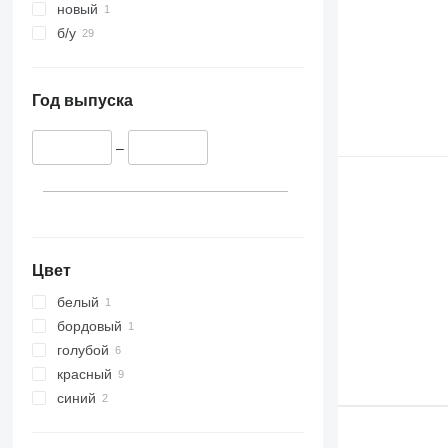
новый
б/у
Год выпуска
–
Цвет
белый
бордовый
голубой
красный
синий