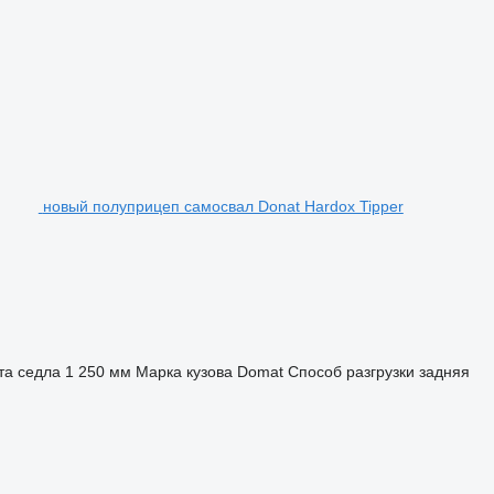
новый полуприцеп самосвал Donat Hardox Tipper
та седла
1 250 мм
Марка кузова
Domat
Способ разгрузки
задняя