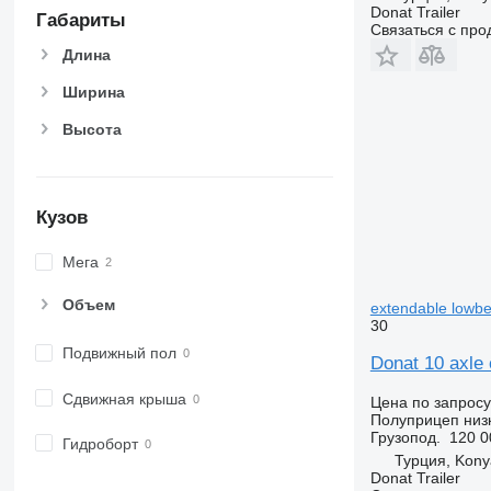
Donat Trailer
Габариты
Связаться с пр
Длина
Ширина
Высота
Кузов
Мега
Объем
extendable lowbe
30
Подвижный пол
Donat 10 axle
Сдвижная крыша
Цена по запросу
Полуприцеп низ
Грузопод.
120 0
Гидроборт
Турция, Kony
Donat Trailer