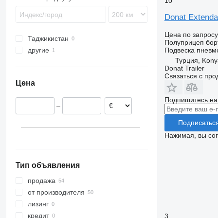
10
SKO
SPR
Donat Extendab
SW
Цена по запросу
Таджикистан
Полуприцеп бор
Подвеска
пневм
другие
Турция, Kony
Украина
Donat Trailer
Связаться с пр
Цена
Подпишитесь на
–
Подписатьс
Нажимая, вы со
Тип объявления
продажа
от производителя
лизинг
кредит
3