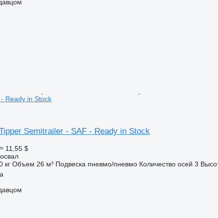
одавцом
 - Ready in Stock
ipper Semitrailer - SAF - Ready in Stock
≈ 11,55 $
освал
0 кг
Объем
26 м³
Подвеска
пневмо/пневмо
Количество осей
3
Высо
a
одавцом