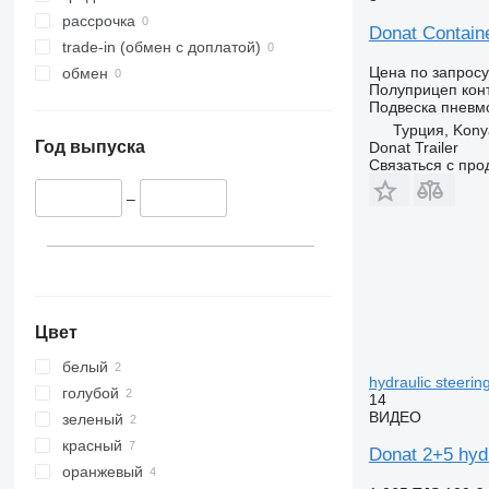
рассрочка
Donat Containe
trade-in (обмен с доплатой)
Цена по запросу
обмен
Полуприцеп кон
Подвеска
пневм
Турция, Kony
Год выпуска
Donat Trailer
Связаться с пр
–
Цвет
белый
hydraulic steerin
голубой
14
ВИДЕО
зеленый
красный
Donat 2+5 hydr
оранжевый