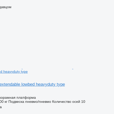
одавцом
d heavyduty type
 extendable lowbed heavyduty type
корамная платформа
00 кг
Подвеска
пневмо/пневмо
Количество осей
10
a