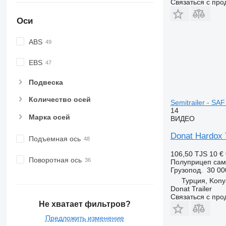
Связаться с пр
Оси
ABS
EBS
Подвеска
Количество осей
Semitrailer - SAF
14
Марка осей
ВИДЕО
Donat Hardox T
Подъемная ось
106,50 TJS
10 €
Поворотная ось
Полуприцеп сам
Грузопод.
30 00
Турция, Kony
Donat Trailer
Связаться с пр
Не хватает фильтров?
Предложить изменение