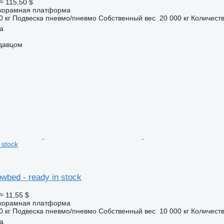
≈ 115,50 $
корамная платформа
0 кг
Подвеска
пневмо/пневмо
Собственный вес
20 000 кг
Количеств
a
одавцом
 stock
owbed - ready in stock
≈ 11,55 $
корамная платформа
0 кг
Подвеска
пневмо/пневмо
Собственный вес
10 000 кг
Количеств
a