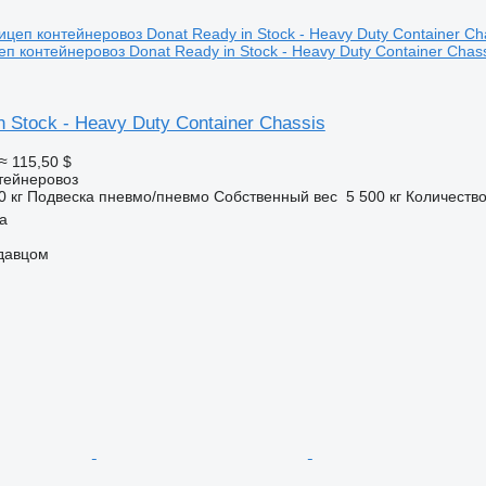
п контейнеровоз Donat Ready in Stock - Heavy Duty Container Chass
n Stock - Heavy Duty Container Chassis
≈ 115,50 $
тейнеровоз
0 кг
Подвеска
пневмо/пневмо
Собственный вес
5 500 кг
Количество
a
одавцом