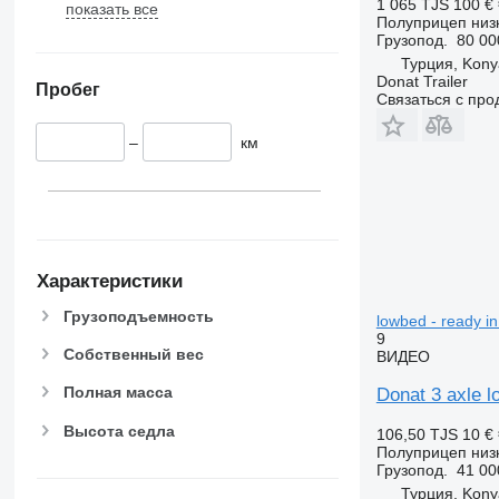
1 065 TJS
100 €
показать все
Полуприцеп низ
Грузопод.
80 00
Турция, Kony
Donat Trailer
Пробег
Связаться с пр
–
км
Характеристики
Грузоподъемность
lowbed - ready in
9
Собственный вес
ВИДЕО
Полная масса
Donat 3 axle l
Высота седла
106,50 TJS
10 €
Полуприцеп низ
Грузопод.
41 00
Турция, Kony