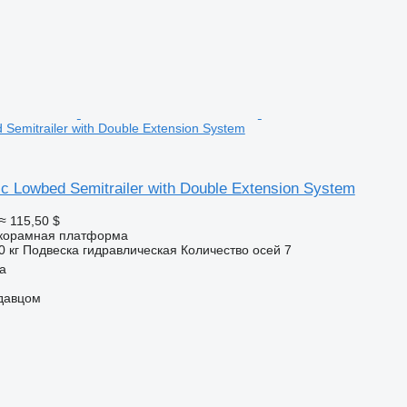
 Semitrailer with Double Extension System
ic Lowbed Semitrailer with Double Extension System
≈ 115,50 $
корамная платформа
0 кг
Подвеска
гидравлическая
Количество осей
7
a
одавцом