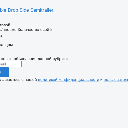
le Drop Side Semitrailer
товой
о/пневмо
Количество осей
3
a
одавцом
 новые объявления данной рубрики
я
глашаетесь с нашей
политикой конфиденциальности
и
пользовател