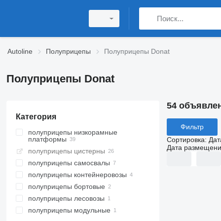
Autoline
Полуприцепы
Полуприцепы Donat
Полуприцепы Donat
54 объявле
Категория
Фильтр
полуприцепы низкорамные
платформы
Сортировка
:
Дат
Дата размещен
полуприцепы цистерны
полуприцепы самосвалы
полуприцепы контейнеровозы
полуприцепы бортовые
полуприцепы лесовозы
полуприцепы модульные