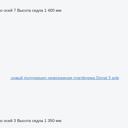
о осей
7
Высота седла
1 400 мм
новый полуприцеп низкорамная платформа Donat 3 axle
о осей
3
Высота седла
1 350 мм