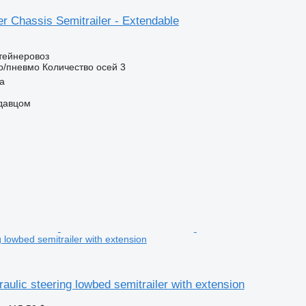
r Chassis Semitrailer - Extendable
тейнеровоз
о/пневмо
Количество осей
3
a
одавцом
g lowbed semitrailer with extension
aulic steering lowbed semitrailer with extension