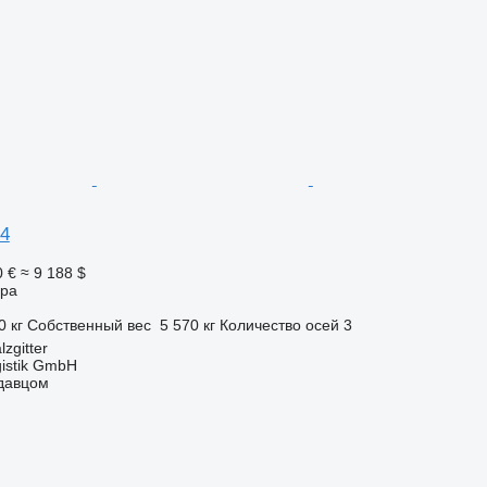
24
0 €
≈ 9 188 $
ора
0 кг
Собственный вес
5 570 кг
Количество осей
3
zgitter
gistik GmbH
одавцом