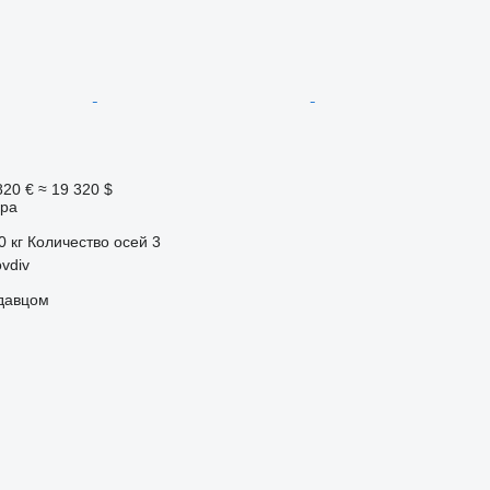
820 €
≈ 19 320 $
ора
0 кг
Количество осей
3
vdiv
одавцом