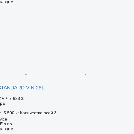
одавцом
STANDARD VIN 261
2 €
≈ 7 628 $
ора
с
5 500 кг
Количество осей
3
vice
s.r.o.
одавцом