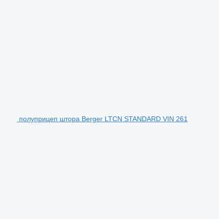
полуприцеп штора Berger LTCN STANDARD VIN 261