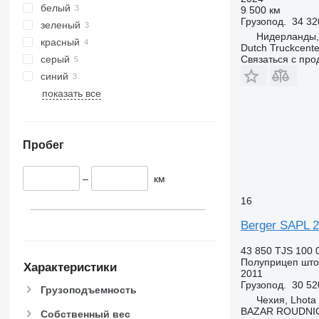
белый
9 500 км
Грузопод.
34 32
зеленый
Нидерланды,
красный
Dutch Truckcente
серый
Связаться с пр
синий
показать все
Пробег
–
км
16
Berger SAPL 
43 850 TJS
100 
Полуприцеп шт
Характеристики
2011
Грузопод.
30 52
Грузоподъемность
Чехия, Lhota
BAZAR ROUDNI
Собственный вес