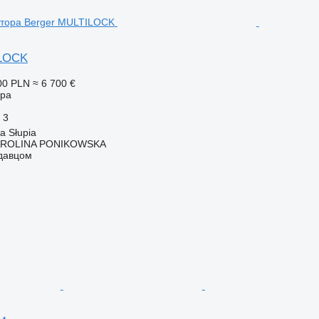
ILOCK
00 PLN
≈ 6 700 €
ора
3
 Słupia
AROLINA PONIKOWSKA
одавцом