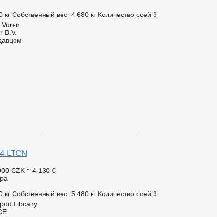
0 кг
Собственный вес
4 680 кг
Количество осей
3
 Vuren
r B.V.
одавцом
24 LTCN
000 CZK
≈ 4 130 €
ора
0 кг
Собственный вес
5 480 кг
Количество осей
3
 pod Libčany
CE