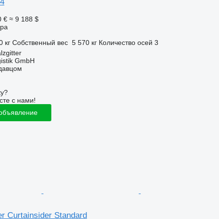
24
0 €
≈ 9 188 $
ора
0 кг
Собственный вес
5 570 кг
Количество осей
3
zgitter
gistik GmbH
одавцом
ку?
сте с нами!
 объявление
er Curtainsider Standard