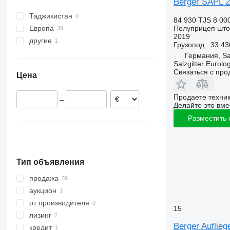
Berger SAPL 
SW
Таджикистан
84 930 TJS
8 00
Полуприцеп шт
Европа
2019
другие
Германия
Грузопод.
33 43
Словакия
Украина
Германия, Sal
Salzgitter Eurolo
Чехия
Связаться с пр
Цена
Польша
Испания
Продаете техни
–
Венгрия
Делайте это вме
Румыния
Разместить
Эстония
показать все
Тип объявления
продажа
аукцион
от производителя
15
лизинг
Berger Auflieg
кредит