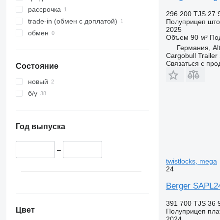
рассрочка
296 200 TJS
27 
trade-in (обмен с доплатой)
Полуприцеп шт
2025
обмен
Объем
90 м³
По
Германия, Al
Cargobull Traile
Связаться с пр
Состояние
новый
б/у
Год выпуска
–
twistlocks, mega
24
Berger SAPL24
391 700 TJS
36 
Цвет
Полуприцеп пл
2024