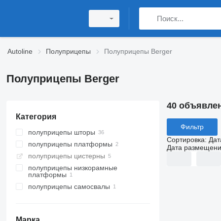
Autoline
Полуприцепы
Полуприцепы Berger
Полуприцепы Berger
40 объявле
Категория
Фильтр
полуприцепы шторы
Сортировка
:
Дат
полуприцепы платформы
Дата размещен
полуприцепы цистерны
полуприцепы низкорамные
платформы
полуприцепы самосвалы
Марка