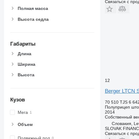
Связаться с пр
Полная масса
Высота седла
Габариты
Длина
Ширина
Высота
12
Berger LTCN 
Кузов
70 510 TJS
6 64
Полуприцеп шт
2014
Мега
Собственный ве
Словакия, Le
Объем
SLOVAK FINANCE 
Связаться с пр
Подвижный пол