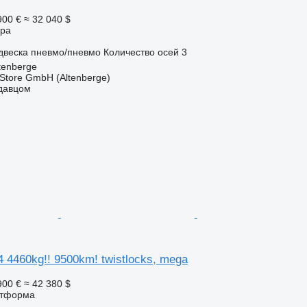
900 €
≈ 32 040 $
ора
двеска
пневмо/пневмо
Количество осей
3
tenberge
r Store GmbH (Altenberge)
одавцом
 4460kg!! 9500km! twistlocks, mega
900 €
≈ 42 380 $
атформа