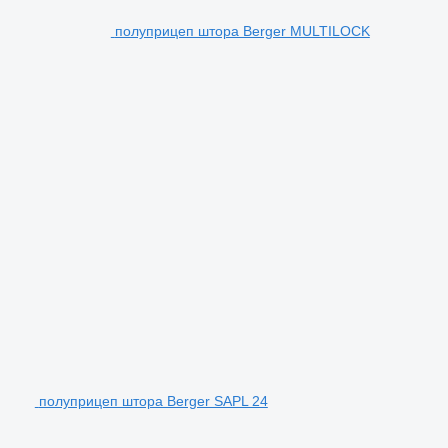
полуприцеп штора Berger MULTILOCK
полуприцеп штора Berger SAPL 24