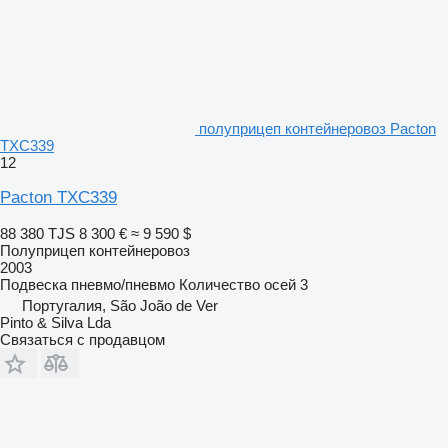
полуприцеп контейнеровоз Pacton
TXC339
12
Pacton TXC339
88 380 TJS
8 300 €
≈ 9 590 $
Полуприцеп контейнеровоз
2003
Подвеска
пневмо/пневмо
Количество осей
3
Португалия, São João de Ver
Pinto & Silva Lda
Связаться с продавцом