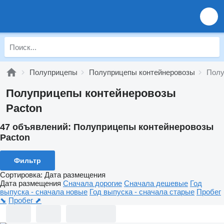
Полуприцепы
Полуприцепы контейнеровозы
Полу
Полуприцепы контейнеровозы
Pacton
47 объявлений:
Полуприцепы контейнеровозы
Pacton
Фильтр
Сортировка
:
Дата размещения
Дата размещения
Сначала дорогие
Сначала дешевые
Год
выпуска - сначала новые
Год выпуска - сначала старые
Пробег
⬊
Пробег ⬈